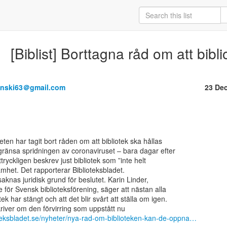
[Biblist] Borttagna råd om att bibl
anski63＠gmail.com
23 De
en har tagit bort råden om att bibliotek ska hållas

gränsa spridningen av coronaviruset – bara dagar efter

ryckligen beskrev just bibliotek som ”inte helt

het. Det rapporterar Biblioteksbladet.

saknas juridisk grund för beslutet. Karin Linder,

 för Svensk biblioteksförening, säger att nästan alla

ek har stängt och att det blir svårt att ställa om igen.

oteksbladet.se/nyheter/nya-rad-om-biblioteken-kan-de-oppna…