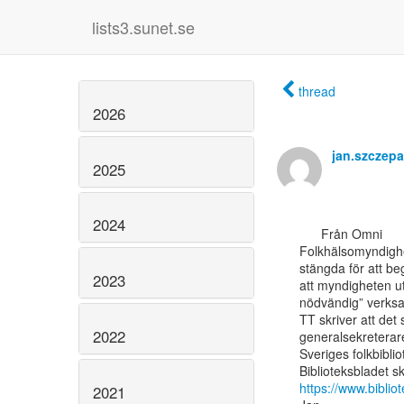
lists3.sunet.se
thread
2026
jan.szczep
2025
2024
      Från Omni

Folkhälsomyndighet
stängda för att be
2023
att myndigheten utt
nödvändig” verksam
TT skriver att det 
2022
generalsekreterare
Sveriges folkbibliot
https://www.bibli
2021