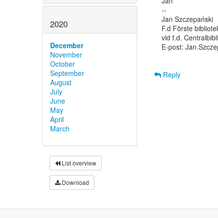
Jan

--

Jan Szczepański

2020
F.d Förste bibliot
vid f.d. Centralbib
December
E-post: Jan.Szcze
November
October
September
Reply
August
July
June
May
April
March
List overview
Download