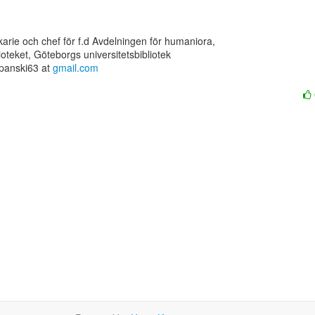
ekarie och chef för f.d Avdelningen för humaniora,

lioteket, Göteborgs universitetsbibliotek

panski63 at 
gmail.com