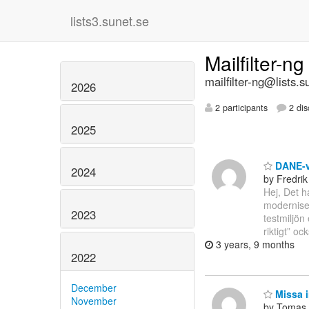
lists3.sunet.se
Mailfilter-n
mailfilter-ng@lists.s
2026
2 participants
2 dis
2025
DANE-va
2024
by Fredrik
Hej, Det h
moderniser
2023
testmiljön
riktigt” oc
3 years, 9 months
2022
December
Missa i
November
by Tomas 