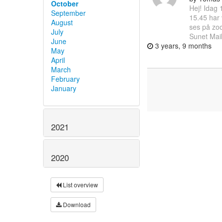
October
Hej! Idag 
September
15.45 har 
August
ses på zo
July
Sunet Mailf
June
3 years, 9 months
May
April
March
February
January
2021
2020
List overview
Download