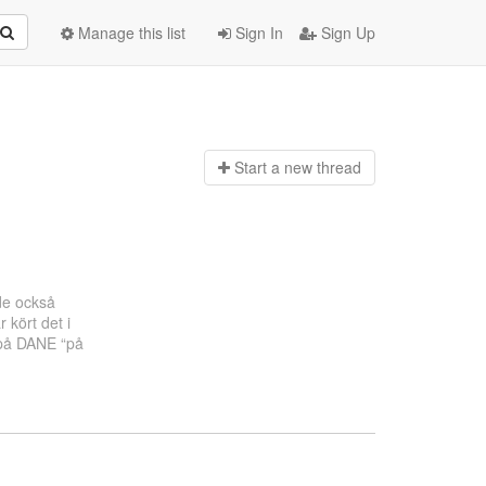
Manage this list
Sign In
Sign Up
Start a n
ew thread
vde också
 kört det i
å på DANE “på