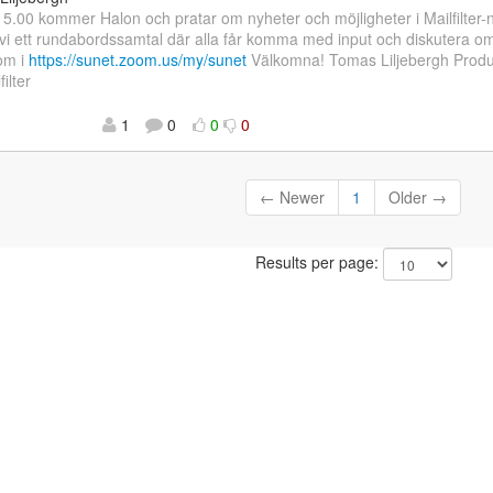
15.00 kommer Halon och pratar om nyheter och möjligheter i Mailfilter-n
vi ett rundabordssamtal där alla får komma med input och diskutera om 
om i
https://sunet.zoom.us/my/sunet
Välkomna! Tomas Liljebergh Prod
ilter
1
0
0
0
← Newer
1
Older →
Results per page: