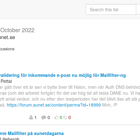
g
October 2022
unet.se
cussions
lidering för inkommande e-post nu möjlig för Mailfilter-ng
 Pettai
ar gått över ett år sen vi bytte över till Halon, men vår Auth DNS behö
as (och det arbetet fortgår) för det var hög tid att testa DANE nu. Vi har
 ett antal veckor. och nu efter den testperioden har det blivit dax att sl
kså.
https://forum.sunet.se/content/perma?id=18999
Mvh, /P
1
0
0
0
nte Mailfilter på sunetdagarna
Liljebergh