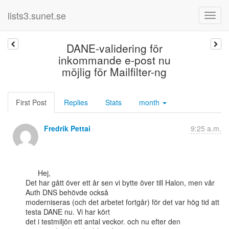
lists3.sunet.se
DANE-validering för
inkommande e-post nu
möjlig för Mailfilter-ng
First Post
Replies
Stats
month
Fredrik Pettai
9:25 a.m.
      Hej,

Det har gått över ett år sen vi bytte över till Halon, men vår 
Auth DNS behövde också

moderniseras (och det arbetet fortgår) för det var hög tid att 
testa DANE nu. Vi har kört

det i testmiljön ett antal veckor. och nu efter den 