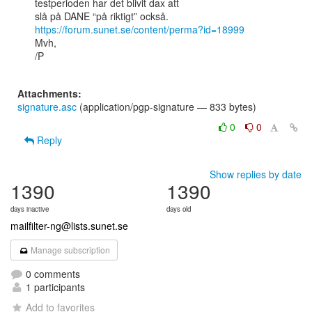
testperioden har det blivit dax att

https://forum.sunet.se/content/perma?id=18999
Mvh,

/P

Attachments:
signature.asc
(application/pgp-signature — 833 bytes)
0
0
Reply
Show replies by date
1390
1390
days inactive
days old
mailfilter-ng@lists.sunet.se
Manage subscription
0 comments
1 participants
Add to favorites