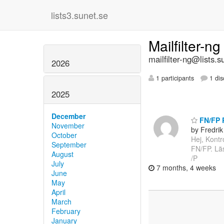
lists3.sunet.se
Mailfilter-n
mailfilter-ng@lists.s
2026
1 participants
1 dis
2025
December
FN/FP R
November
by Fredrik
October
Hej, Kontr
September
FN/FP. L
August
/P
July
7 months, 4 weeks
June
May
April
March
February
January