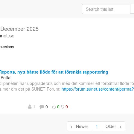
g
December 2025
unet.se
cussions
eports, nytt bättre flöde för att förenkla rapportering
 Pettai
ollpanelen har uppgraderats och med det kommer ett förbättrat flöde fö
äs mer om det på SUNET Forum:
https://forum.sunet.se/content/perma
1
0
0
0
← Newer
1
Older →