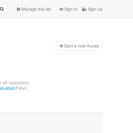
Manage this list
Sign In
Sign Up
Start a n
ew thread
r att rapportera
?id=60407
Mvh,