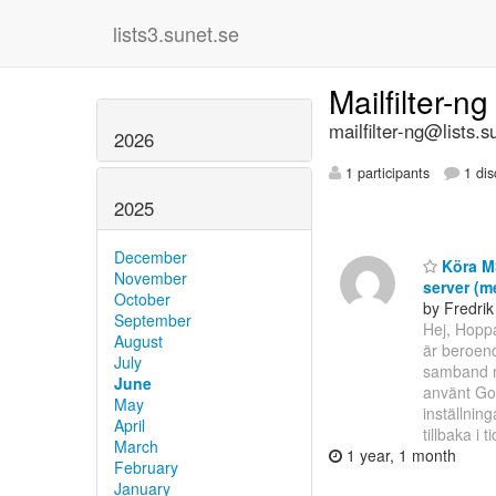
lists3.sunet.se
Mailfilter-n
mailfilter-ng@lists.s
2026
1 participants
1 dis
2025
December
Köra M3
November
server (m
October
by Fredrik
September
Hej, Hoppa
August
är beroend
July
samband me
June
använt Goo
May
inställnin
April
tillbaka i 
March
1 year, 1 month
February
January