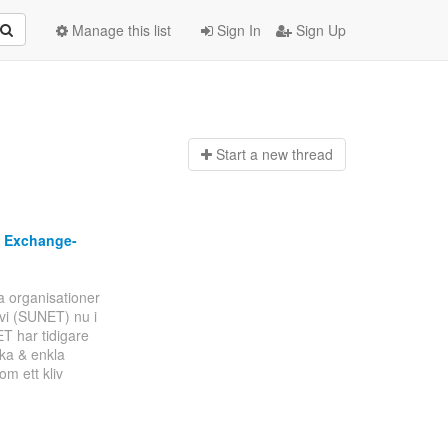
Manage this list
Sign In
Sign Up
Start a n
ew thread
l Exchange-
ra organisationer
 vi (SUNET) nu i
T har tidigare
ka & enkla
om ett kliv