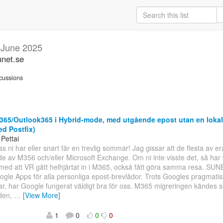
g
June 2025
unet.se
cussions
65/Outlook365 i Hybrid-mode, med utgående epost utan en loka
ed Postfix)
 Pettai
s ni har eller snart får en trevlig sommar! Jag gissar att de flesta av e
e av M356 och/eller Microsoft Exchange. Om ni inte visste det, så har
d att VR gått helhjärtat in i M365, också fått göra samma resa. SUNE
gle Apps för alla personliga epost-brevlådor. Trots Googles pragmatis
gar, har Google fungerat väldigt bra för oss. M365 migreringen kändes s
tiden,
…
[View More]
1
0
0
0