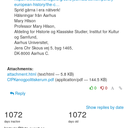
european-history/the-c…
Sprid gärna i era nätverk!

Hälsningar från Aarhus

Mary Hilson

Professor Mary Hilson,

Afdeling for Historie og Klassiske Studier, Institut for Kultur 
og Samfund,

Aarhus Universitet,

Jens Chr Skous vej 5, byg 1465,

DK-8000 Aarhus C.

Attachments:
attachment.html
(text/html — 5.8 KB)
CfPKønogpolitiskerum.pdf
(application/pdf — 144.5 KB)
0
0
Reply
Show replies by date
1072
1072
days inactive
days old