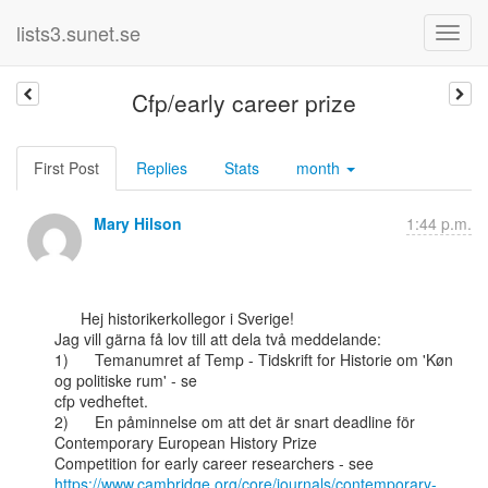
lists3.sunet.se
Cfp/early career prize
First Post
Replies
Stats
month
Mary Hilson
1:44 p.m.
      Hej historikerkollegor i Sverige!

Jag vill gärna få lov till att dela två meddelande:

1)      Temanumret af Temp - Tidskrift for Historie om 'Køn 
og politiske rum' - se

cfp vedheftet.

2)      En påminnelse om att det är snart deadline för 
Contemporary European History Prize

https://www.cambridge.org/core/journals/contemporary-