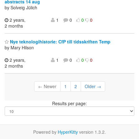
abstracts 14 aug
by Solveig Jülich
2 years,
1
0
0
0
2 months
Nye teknologihistorie: CfP till tidsskriften Temp
by Mary Hilson
2 years,
1
0
0
0
2 months
← Newer
1
2
Older →
Results per page:
Powered by
HyperKitty
version 1.3.2.