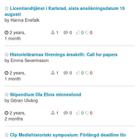
Licentiandtjänst i Karlstad, sista ansökningsdatum 15
augusti
by Hanna Enefalk
2 years,
1
0
0
0
1 month
Historielärarnas förenings årsskrift: Call for papers
by Emma Severinsson
2 years,
1
0
0
0
1 month
Stipendium Ola Ehns minnesfond
by Göran Ulväng
2 years,
1
0
0
0
2 months
Cfp Mediehistoriskt symposium: Förlängd deadline för