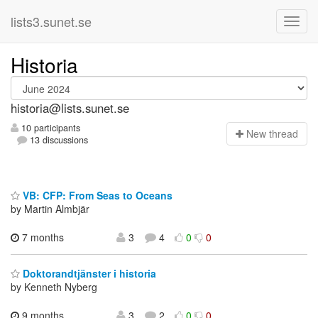
lists3.sunet.se
Historia
historia@lists.sunet.se
10 participants
N
ew thread
13 discussions
VB: CFP: From Seas to Oceans
by Martin Almbjär
7 months
3
4
0
0
Doktorandtjänster i historia
by Kenneth Nyberg
9 months,
3
2
0
0