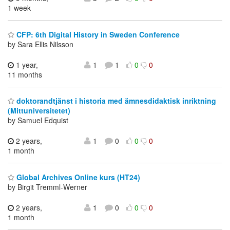
1 week
CFP: 6th Digital History in Sweden Conference
by Sara Ellis Nilsson
1 year,
1
1
0
0
11 months
doktorandtjänst i historia med ämnesdidaktisk inriktning
(Mittuniversitetet)
by Samuel Edquist
2 years,
1
0
0
0
1 month
Global Archives Online kurs (HT24)
by Birgit Tremml-Werner
2 years,
1
0
0
0
1 month