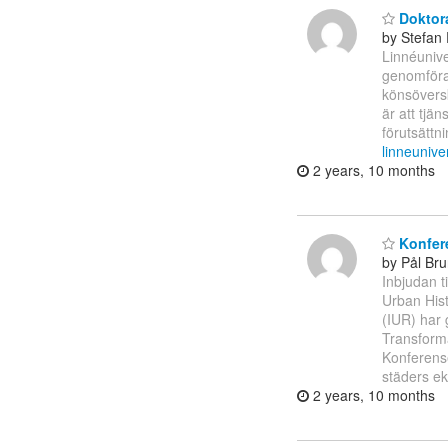
Doktora
by Stefan 
Linnéunive
genomföra 
könsöversk
är att tjä
förutsättni
linneunive
2 years, 10 months
Konfere
by Pål Br
Inbjudan t
Urban Hist
(IUR) har 
Transform
Konferense
städers ek
2 years, 10 months