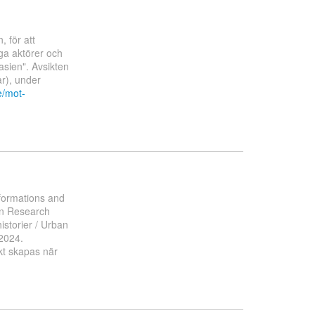
, för att
ga aktörer och
asien". Avsikten
år), under
e/mot-
sformations and
ban Research
istorier / Urban
2024.
kt skapas när