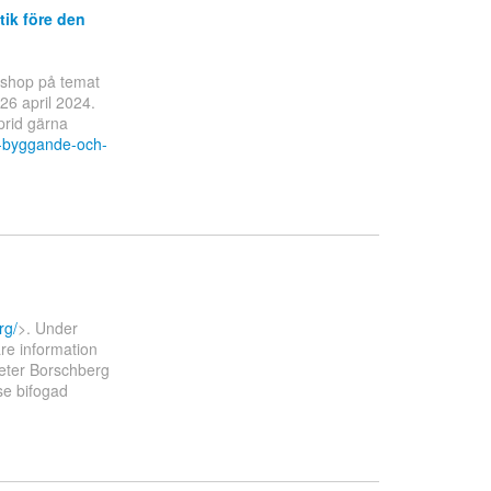
ik före den
kshop på temat
26 april 2024.
prid gärna
r-byggande-och-
rg/
>. Under
are information
eter Borschberg
 se bifogad