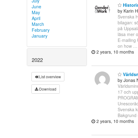
July
Historis
June
by Karin 
May
Svenska Hi
April
bilagan: s
March
på Uppsala
February
läsa mer o
January
E-mailing 
on how
2 years, 10 months
2022
Världs
List overview
by Jonas 
Världsmin
Download
17 och up
PROGRAM 1
Unescoråde
Svenska k
Bakgrund o
2 years, 10 months