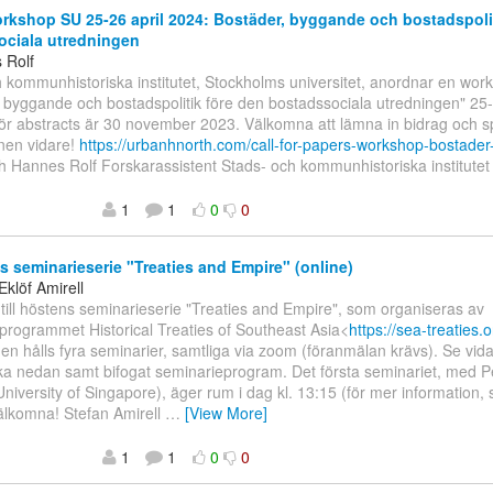
rkshop SU 25-26 april 2024: Bostäder, byggande och bostadspolit
ociala utredningen
 Rolf
 kommunhistoriska institutet, Stockholms universitet, anordnar en wor
 byggande och bostadspolitik före den bostadssociala utredningen" 25-
ör abstracts är 30 november 2023. Välkomna att lämna in bidrag och s
nen vidare!
https://urbanhnorth.com/call-for-papers-workshop-bostade
 Hannes Rolf Forskarassistent Stads- och kommunhistoriska institutet
1
1
0
0
 seminarieserie "Treaties and Empire" (online)
Eklöf Amirell
ill höstens seminarieserie "Treaties and Empire", som organiseras av
programmet Historical Treaties of Southeast Asia<
https://sea-treaties.o
en hålls fyra seminarier, samtliga via zoom (föranmälan krävs). Se vid
ka nedan samt bifogat seminarieprogram. Det första seminariet, med P
University of Singapore), äger rum i dag kl. 13:15 (för mer information,
älkomna! Stefan Amirell
…
[View More]
1
1
0
0