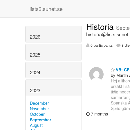
lists3.sunet.se
Historia
Septe
historia@lists.sunet
2026
6 participants
8 dis
2025
VB: CF
2024
by Martin 
Hej alliho
ursäkt i s
2023
tidigmode
samarrang
Spanska A
December
Sprid gärn
November
7 months
October
September
August