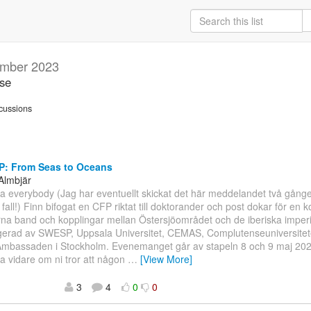
mber 2023
.se
cussions
P: From Seas to Oceans
Almbjär
pa everybody (Jag har eventuellt skickat det här meddelandet två gånge
å fall!) Finn bifogat en CFP riktat till doktorander och post dokar för en
rna band och kopplingar mellan Östersjöområdet och de iberiska imper
erad av SWESP, Uppsala Universitet, CEMAS, Complutenseuniversitete
mbassaden i Stockholm. Evenemanget går av stapeln 8 och 9 maj 202
a vidare om ni tror att någon
…
[View More]
3
4
0
0