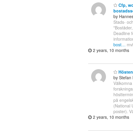
Cfp, wo
bostadss
by Hannes
Stads- och
"Bostäder,
Deadline f
informatio
bost…
mvh
2 years, 10 months
Höstens
by Stefan 
Välkomna t
forsknings
hösttermin
på engels
(National 
poster). V
2 years, 10 months