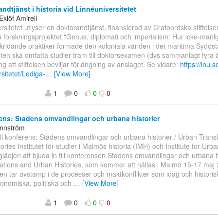
ndtjänst i historia vid Linnéuniversitetet
Eklöf Amirell
rsitetet utlyser en doktorandtjänst, finansierad av Crafoordska stiftelsen
forskningsprojektet "Genus, diplomati och imperialism: Hur icke-manli
ridande praktiker formade den koloniala världen i det maritima Sydöst
nsten ska omfatta studier fram till doktorsexamen (dvs sammanlagt fyra 
ng att stiftelsen beviljar förlängning av anslaget. Se vidare:
https://lnu.s
rsitetet/Lediga-
…
[View More]
1
0
0
0
ns: Stadens omvandlingar och urbana historier
unnström
ill konferens: Stadens omvandlingar och urbana historier / Urban Tran
ories Institutet för studier i Malmös historia (IMH) och Institute for Ur
glädjen att bjuda in till konferensen Stadens omvandlingar och urbana h
ations and Urban Histories, som kommer att hållas i Malmö 15-17 maj 
n tar avstamp i de processer och maktkonflikter som idag och historis
onomiska, politiska och
…
[View More]
1
0
0
0