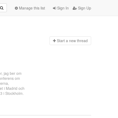
Manage this list
Sign In
Sign Up
Start a n
ew thread
r, jag ber om
 konferens om
ierna,
t i Madrid och
3 i Stockholm.