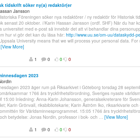
k tidskrift söker ny(a) redaktör(er
Hassan Jansson
storiska Föreningen söker nya redaktörer / ny redaktör för Historisk tids
ök senast 20 oktober. //Karin Hassan Jansson (ordf. SHF) När du har 
 universitet med e-post så innebär det att vi behandlar dina personuppg
m hur vi gör det kan du läsa här:
http://www.uu.se/om-uu/dataskydd-pe
Uppsala University means that we will process your personal data. For
…
[View More]
1
0
0
0
minnesdagen 2023
Nordin
nesdagen 2023 äger rum på Riksarkivet i Göteborg torsdag 28 septem
pmärksammar 1766 års tryckfrihetsförordning, Sveriges nyaste världsm
5:00 Inledning: Anna-Karin Johansson, generalsekreterare för Sven
t; Karin Grönvall, riksbibliotekarie; Karin Åström Iko, riksarkivarie och
ommittén för Världsminnesprogrammet. 15:05 1766 års tryckfrihetsföro
ch betydelse: Jonas Nordin, professor i bok- och
…
[View More]
1
0
0
0