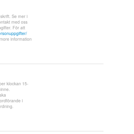
krift. Se mer i
kontakt med oss
ifter. För att
rsonuppgifter/
 more information
ber klockan 15-
inne.
ska
 ordförande i
rdning.