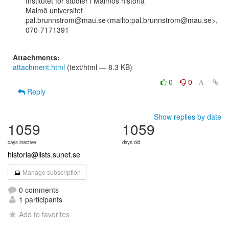
Institutet för studier i Malmös historia

Malmö universitet

pal.brunnstrom@mau.se<mailto:pal.brunnstrom@mau.se>, 
070-7171391

Attachments:
attachment.html
(text/html — 8.3 KB)
0
0
Reply
Show replies by date
1059
1059
days inactive
days old
historia@lists.sunet.se
Manage subscription
0 comments
1 participants
Add to favorites