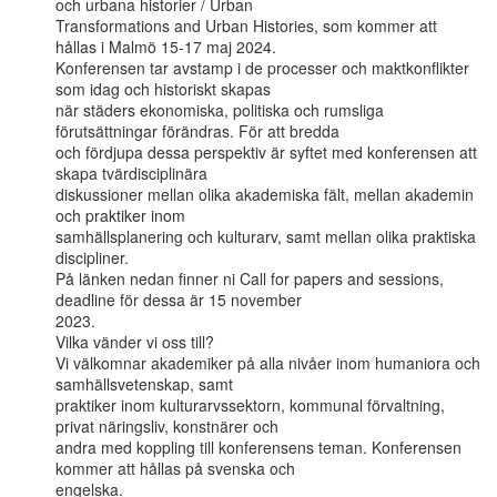
och urbana historier / Urban

Transformations and Urban Histories, som kommer att 
hållas i Malmö 15-17 maj 2024.

Konferensen tar avstamp i de processer och maktkonflikter 
som idag och historiskt skapas

när städers ekonomiska, politiska och rumsliga 
förutsättningar förändras. För att bredda

och fördjupa dessa perspektiv är syftet med konferensen att 
skapa tvärdisciplinära

diskussioner mellan olika akademiska fält, mellan akademin 
och praktiker inom

samhällsplanering och kulturarv, samt mellan olika praktiska 
discipliner.

På länken nedan finner ni Call for papers and sessions, 
deadline för dessa är 15 november

2023.

Vilka vänder vi oss till?

Vi välkomnar akademiker på alla nivåer inom humaniora och 
samhällsvetenskap, samt

praktiker inom kulturarvssektorn, kommunal förvaltning, 
privat näringsliv, konstnärer och

andra med koppling till konferensens teman. Konferensen 
kommer att hållas på svenska och

engelska.
