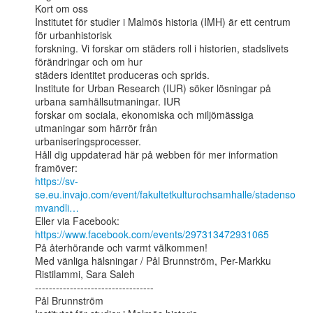
Kort om oss

Institutet för studier i Malmös historia (IMH) är ett centrum 
för urbanhistorisk

forskning. Vi forskar om städers roll i historien, stadslivets 
förändringar och om hur

städers identitet produceras och sprids.

Institute for Urban Research (IUR) söker lösningar på 
urbana samhällsutmaningar. IUR

forskar om sociala, ekonomiska och miljömässiga 
utmaningar som härrör från

urbaniseringsprocesser.

Håll dig uppdaterad här på webben för mer information 
https://sv-
se.eu.invajo.com/event/fakultetkulturochsamhalle/stadenso
mvandli…
https://www.facebook.com/events/297313472931065
På återhörande och varmt välkommen!

Med vänliga hälsningar / Pål Brunnström, Per-Markku 
Ristilammi, Sara Saleh

----------------------------------

Pål Brunnström
