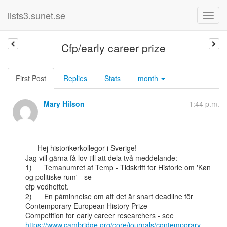
lists3.sunet.se
Cfp/early career prize
First Post
Replies
Stats
month
Mary Hilson
1:44 p.m.
      Hej historikerkollegor i Sverige!

Jag vill gärna få lov till att dela två meddelande:

1)      Temanumret af Temp - Tidskrift for Historie om 'Køn 
og politiske rum' - se

cfp vedheftet.

2)      En påminnelse om att det är snart deadline för 
Contemporary European History Prize

https://www.cambridge.org/core/journals/contemporary-