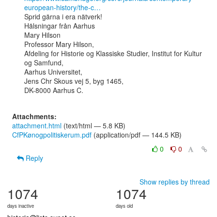
european-history/the-c…
Sprid gärna i era nätverk!

Hälsningar från Aarhus

Mary Hilson

Professor Mary Hilson,

Afdeling for Historie og Klassiske Studier, Institut for Kultur 
og Samfund,

Aarhus Universitet,

Jens Chr Skous vej 5, byg 1465,

DK-8000 Aarhus C.

Attachments:
attachment.html
(text/html — 5.8 KB)
CfPKønogpolitiskerum.pdf
(application/pdf — 144.5 KB)
0
0
Reply
Show replies by thread
1074
1074
days inactive
days old