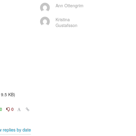
Ann Ottengrim
Kristina
Gustafsson
9.5 KB)
0
0
 replies by date