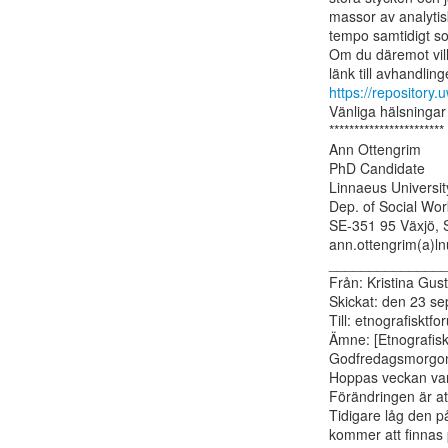
massor av analytisk
tempo samtidigt so
Om du däremot vill 
https://reposito
Vänliga hälsningar 
***********************

Ann Ottengrim

PhD Candidate

Linnaeus University
Dep. of Social Work
SE-351 95 Växjö, 
ann.ottengrim(a)lnu
_______________
Från: Kristina Gust
Skickat: den 23 s
Till: etnografisktf
Ämne: [Etnografisk
Godfredagsmorgon
Hoppas veckan vari
Förändringen är att
Tidigare låg den p
kommer att finnas 