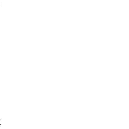




.
