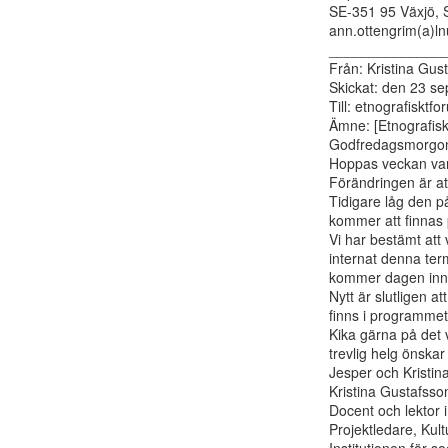
SE-351 95 Växjö, 
ann.ottengrim(a)lnu
_______________
Från: Kristina Gust
Skickat: den 23 s
Till: etnografisktf
Ämne: [Etnografisk
Godfredagsmorgon
Hoppas veckan vari
Förändringen är att
Tidigare låg den p
kommer att finnas 
Vi har bestämt att 
internat denna term
kommer dagen innan
Nytt är slutligen 
finns i programmet 
Kika gärna på det vid
trevlig helg önskar

Jesper och Kristina
Kristina Gustafsson
Docent och lektor i 
Projektledare, Kult