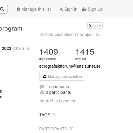
Manage this list
Sign In
Sign Up
older
 program
Kristina Gustafsson har bjudit in...
p 2022
8:09 a.m.
1409
1415
days inactive
days old
etnografisktforum@lists.sunet.se
Manage subscription
1 comments
n

2 participants
.

Add to favorites
TAGS
(0)
(2)
PARTICIPANTS