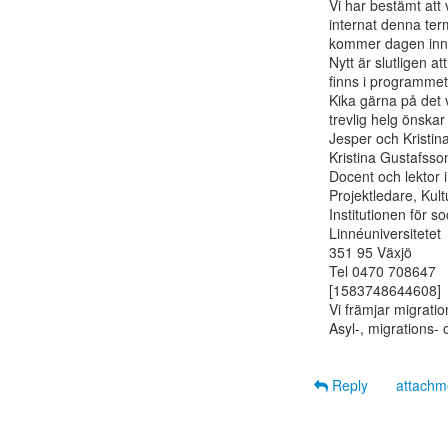
Vi har bestämt att 
internat denna term
kommer dagen innan
Nytt är slutligen 
finns i programmet 
Kika gärna på det vid
trevlig helg önskar

Jesper och Kristina
Kristina Gustafsson
Docent och lektor i 
Projektledare, Kult
Institutionen för soc
Linnéuniversitetet

351 95 Växjö

Tel 0470 708647

[1583748644608]

Vi främjar migrati
Asyl-, migrations- 
Reply
attach