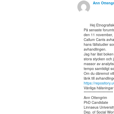
Ann Otteng
      Hej Etnografiskt Forum,

På senaste forumträf
den 11 november, "
Callum Cants avhand
hans fältstudier so
avhandlingen.

Jag har läst boke
stora stycken och j
massor av analytisk
tempo samtidigt so
Om du däremot vill 
https://reposito
Vänliga hälsningar 
***********************

Ann Ottengrim

PhD Candidate

Linnaeus University
Dep. of Social Work