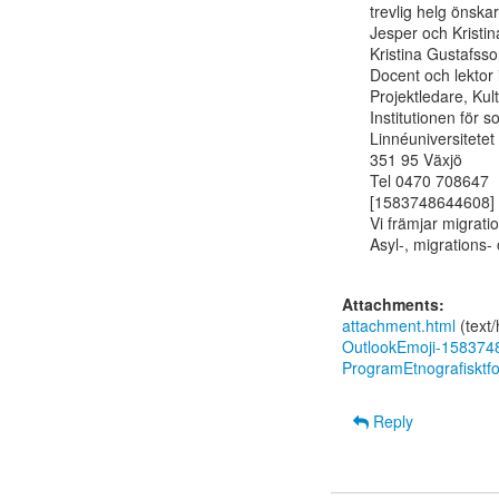
trevlig helg önskar

Jesper och Kristina
Kristina Gustafsso
Docent och lektor i
Projektledare, Kul
Institutionen för so
Linnéuniversitetet

351 95 Växjö

Tel 0470 708647

[1583748644608]

Vi främjar migrati
Asyl-, migrations-
Attachments:
attachment.html
(text
OutlookEmoji-15837
ProgramEtnografisktf
Reply