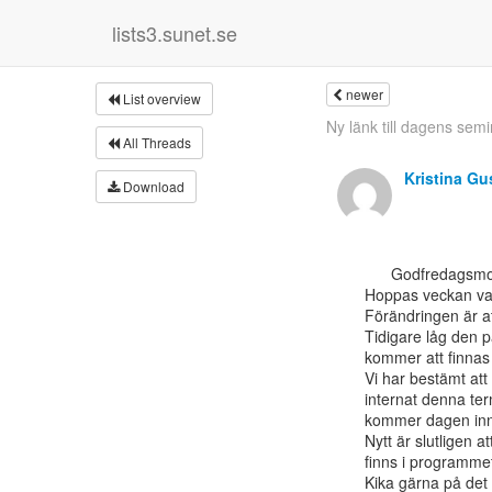
lists3.sunet.se
newer
List overview
Ny länk till dagens sem
All Threads
Kristina Gu
Download
      Godfredagsmorgon!

Hoppas veckan var
Förändringen är att
Tidigare låg den p
kommer att finnas 
Vi har bestämt att
internat denna ter
kommer dagen inna
Nytt är slutligen
finns i programmet
Kika gärna på det vid