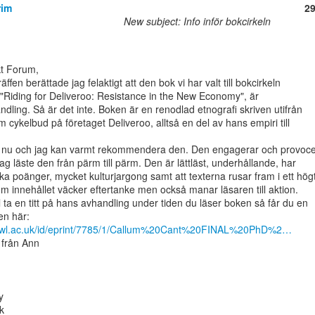
rim
2
New subject: Info inför bokcirkeln
fen berättade jag felaktigt att den bok vi har valt till bokcirkeln

Riding for Deliveroo: Resistance in the New Economy", är

ling. Så är det inte. Boken är en renodlad etnografi skriven utifrån

m cykelbud på företaget Deliveroo, alltså en del av hans empiri till

n nu och jag kan varmt rekommendera den. Den engagerar och provocer
ag läste den från pärm till pärm. Den är lättläst, underhållande, har

a poänger, mycket kulturjargong samt att texterna rusar fram i ett högt
m innehållet väcker eftertanke men också manar läsaren till aktion.

ta en titt på hans avhandling under tiden du läser boken så får du en

ry.uwl.ac.uk/id/eprint/7785/1/Callum%20Cant%20FINAL%20PhD%2…
från Ann




