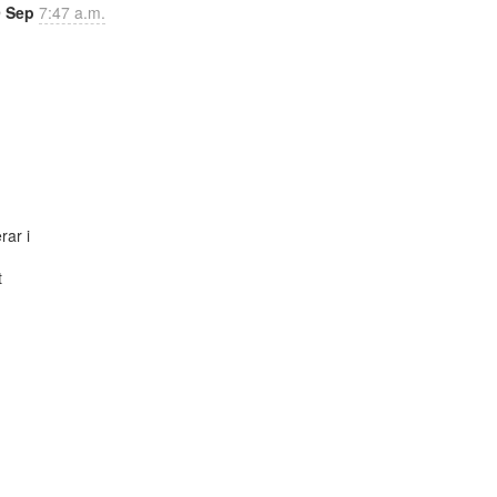
9 Sep
7:47 a.m.
ar i


