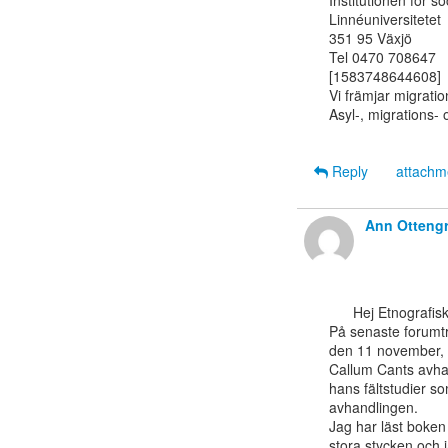
Institutionen för soc
Linnéuniversitetet

351 95 Växjö

Tel 0470 708647

[1583748644608]

Vi främjar migrati
Asyl-, migrations- 
Reply
attach
Ann Otteng
      Hej Etnografiskt Forum,

På senaste forumträf
den 11 november, "
Callum Cants avhand
hans fältstudier so
avhandlingen.

Jag har läst boke
stora stycken och j