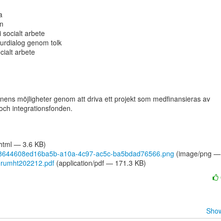


n

 socialt arbete

turdialog genom tolk

cialt arbete

onens möjligheter genom att driva ett projekt som medfinansieras av

 och integrationsfonden.

/html — 3.6 KB)
48644608ed16ba5b-a10a-4c97-ac5c-ba5bdad76566.png
(image/png — 
orumht202212.pdf
(application/pdf — 171.3 KB)
Show