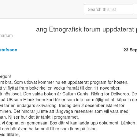
ang Etnografisk forum uppdaterat
inarium
stafsson
23 Se
it bra. Som utlovat kommer nu ett uppdaterat program för hösten.

 vi flyttat fram bokcirkel en vecka framåt till den 11 november.

å höstlovet. Den valda boken är Callum Cants, Riding for Deliveroo. De
på UB som E-bok inom kort för er som inte har möjlighet att köpa in den
 vi tar en endagars skrivardag  fredag den 2 december istället för

minen. Det hindrar ju inte att långväga resenärer som vill vara med

n. Ni ser hur det är tänkt i programmet.

 att vi öppnat en gemensam Box där vi kan ladda upp dokument. Länken

 och bör även ha kommit till er som finns på listan.

 tillfälle,
