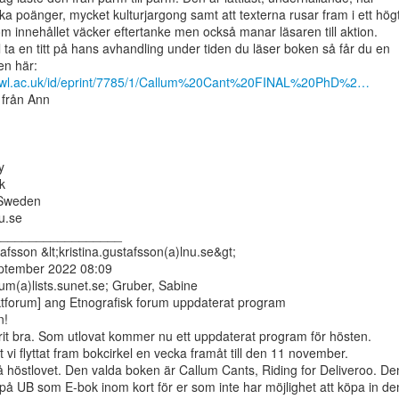
a poänger, mycket kulturjargong samt att texterna rusar fram i ett högt
m innehållet väcker eftertanke men också manar läsaren till aktion.

ta en titt på hans avhandling under tiden du läser boken så får du en

ry.uwl.ac.uk/id/eprint/7785/1/Callum%20Cant%20FINAL%20PhD%2…
från Ann





Sweden

.se

_________________

afsson &lt;kristina.gustafsson(a)lnu.se&gt;

eptember 2022 08:09

orum(a)lists.sunet.se; Gruber, Sabine

tforum] ang Etnografisk forum uppdaterat program

!

t bra. Som utlovat kommer nu ett uppdaterat program för hösten.

 vi flyttat fram bokcirkel en vecka framåt till den 11 november.

å höstlovet. Den valda boken är Callum Cants, Riding for Deliveroo. Den
på UB som E-bok inom kort för er som inte har möjlighet att köpa in den