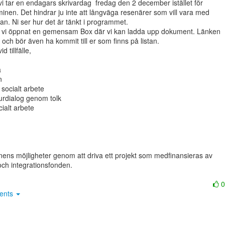
vi tar en endagars skrivardag  fredag den 2 december istället för

inen. Det hindrar ju inte att långväga resenärer som vill vara med

. Ni ser hur det är tänkt i programmet.

att vi öppnat en gemensam Box där vi kan ladda upp dokument. Länken

och bör även ha kommit till er som finns på listan.

 tillfälle,





socialt arbete

urdialog genom tolk

ialt arbete

onens möjligheter genom att driva ett projekt som medfinansieras av

och integrationsfonden.

ments