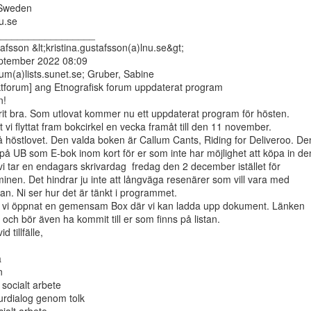
Sweden

.se

_________________

afsson &lt;kristina.gustafsson(a)lnu.se&gt;

eptember 2022 08:09

orum(a)lists.sunet.se; Gruber, Sabine

tforum] ang Etnografisk forum uppdaterat program

!

t bra. Som utlovat kommer nu ett uppdaterat program för hösten.

 vi flyttat fram bokcirkel en vecka framåt till den 11 november.

å höstlovet. Den valda boken är Callum Cants, Riding for Deliveroo. Den
på UB som E-bok inom kort för er som inte har möjlighet att köpa in den
vi tar en endagars skrivardag  fredag den 2 december istället för

inen. Det hindrar ju inte att långväga resenärer som vill vara med

. Ni ser hur det är tänkt i programmet.

att vi öppnat en gemensam Box där vi kan ladda upp dokument. Länken

och bör även ha kommit till er som finns på listan.

 tillfälle,





socialt arbete

urdialog genom tolk
