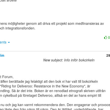
ialt arbete

onens möjligheter genom att driva ett projekt som medfinansieras av

och integrationsfonden.

ments
rim
2
New subject: Info inför bokcirkeln
fen berättade jag felaktigt att den bok vi har valt till bokcirkeln

Riding for Deliveroo: Resistance in the New Economy", är

ling. Så är det inte. Boken är en renodlad etnografi skriven utifrån

m cykelbud på företaget Deliveroo, alltså en del av hans empiri till

n nu och jag kan varmt rekommendera den. Den engagerar och provocer
ag läste den från pärm till pärm. Den är lättläst, underhållande, har
