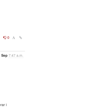
0
0
9 Sep
7:47 a.m.
ar i
