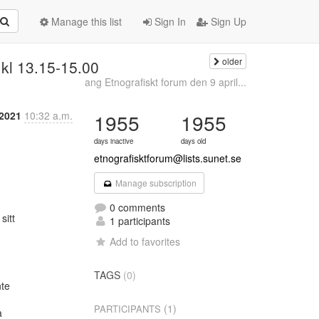
Manage this list
Sign In
Sign Up
older
 kl 13.15-15.00
ang Etnografiskt forum den 9 april...
 2021
10:32 a.m.
1955
1955
days inactive
days old
etnografisktforum@lists.sunet.se
Manage subscription
0 comments
itt

1 participants
Add to favorites
TAGS
(0)
te

(1)
PARTICIPANTS

