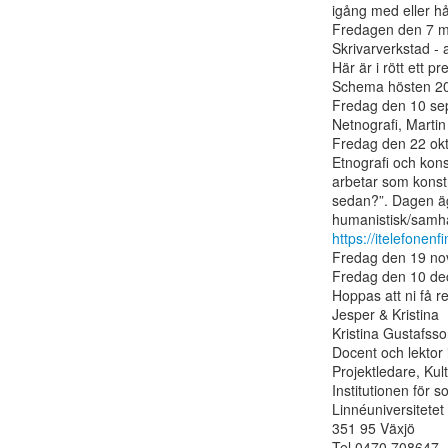
igång med eller hå
Fredagen den 7 maj
Skrivarverkstad - 
Här är i rött ett p
Schema hösten 20
Fredag den 10 se
Netnografi, Martin 
Fredag den 22 okto
Etnografi och kons
arbetar som konstn
sedan?”. Dagen ägn
https://itelefone
Fredag den 19 nov
Fredag den 10 de
Hoppas att ni få r
Jesper & Kristina

Kristina Gustafsso
Docent och lektor i
Projektledare, Kul
Institutionen för so
Linnéuniversitetet

351 95 Växjö

Tel 0470 708647
