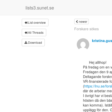
lists3.sunet.se
newer
List overview
Forskare sökes
All Threads
kristina.gu
Download
      Hej allihop!

På fredag om en ve
Fredagen den 9 apr
Deltagande forskni
VR-finansierade fo
(
https://lnu.se/fo
där de arbetar me
I övrigt har vi bes
hösten då den bäst
kan komma). Iställ
upplägg för den. G