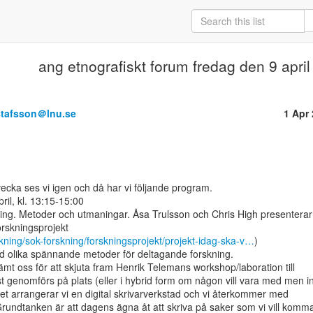
ang etnografiskt forum fredag den 9 april
stafsson＠lnu.se
1 Apr
cka ses vi igen och då har vi följande program.

il, kl. 13:15-15:00

ng. Metoder och utmaningar. Åsa Trulsson och Chris High presenterar s
rskningsprojekt

rskning/sok-forskning/forskningsprojekt/projekt-idag-ska-v…
)

d olika spännande metoder för deltagande forskning.

tämt oss för att skjuta fram Henrik Telemans workshop/laboration till

 genomförs på plats (eller i hybrid form om någon vill vara med men in
et arrangerar vi en digital skrivarverkstad och vi återkommer med

rundtanken är att dagens ägna åt att skriva på saker som vi vill komma