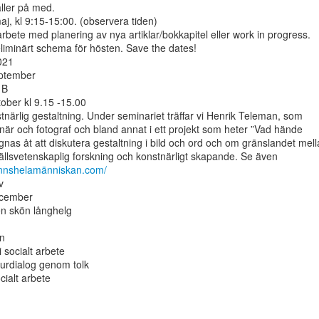
ller på med.

, kl 9:15-15:00. (observera tiden)

arbete med planering av nya artiklar/bokkapitel eller work in progress.

reliminärt schema för hösten. Save the dates!

21

ptember

B

ber kl 9.15 -15.00

tnärlig gestaltning. Under seminariet träffar vi Henrik Teleman, som

är och fotograf och bland annat i ett projekt som heter ”Vad hände

as åt att diskutera gestaltning i bild och ord och om gränslandet mell
nfinnshelamänniskan.com/


cember

en skön långhelg

n

 socialt arbete

turdialog genom tolk

cialt arbete
