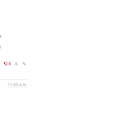




0
0
11:33 a.m.