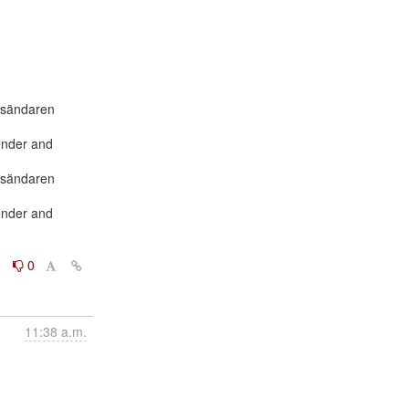
vsändaren

nder and

vsändaren

nder and

0
0
11:38 a.m.