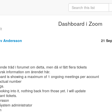
Dashboard i Zoom
lt
öv Andersson
21 Se
de tråd i forumet om detta, men då vi fått flera tickets

sk information om ärendet här.

rd is showing a maximum of 1 ongoing meetings per account

actual number

s.

king into it, nothing back from those yet. I will update

nt tickets.

rsson

System administrator


