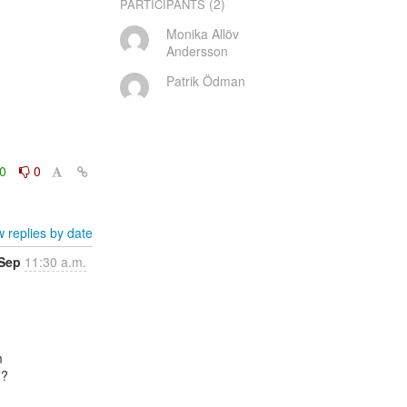
(2)
PARTICIPANTS
Monika Allöv
Andersson
Patrik Ödman
0
0
 replies by date
Sep
11:30 a.m.


?
