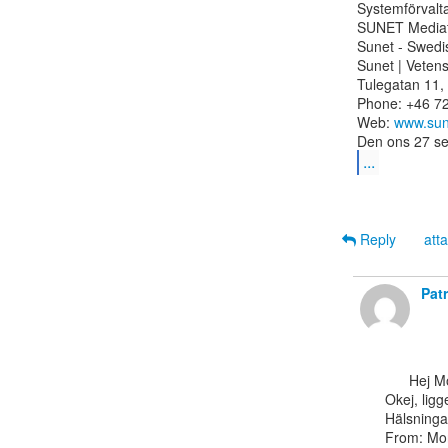
Systemförvalta
SUNET Media
Sunet - Swedi
Sunet | Veten
Tulegatan 11,
Phone: +46 72
Web: 
www.sun
...
Reply
att
Pat
      Hej Monika,

Okej, ligg
Hälsninga
From: Mon