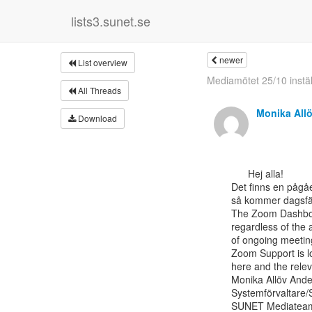
lists3.sunet.se
newer
List overview
Mediamötet 25/10 instäl
All Threads
Monika All
Download
      Hej alla!

Det finns en pågåen
så kommer dagsfär
The Zoom Dashboa
regardless of the 
of ongoing meeting
Zoom Support is loo
here and the releva
Monika Allöv Ande
Systemförvaltare/
SUNET Mediateam