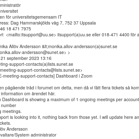
inistratör

iversitet

en för universitetsgemensam IT

ess: Dag Hammarskjölds väg 7, 752 37 Uppsala

+46 18 471 7975

rt  <mailto:itsupport@uu.se> itsupport(a)uu.se eller 018-471 4400 för a
ika Allöv Andersson &lt;monika.allov-andersson(a)sunet.se

onika.allov-andersson@sunet.se> >

 21 september 2023 13:16

ing-support-contacts(a)lists.sunet.se

-meeting-support-contacts@lists.sunet.se>

[E-meeting-support-contacts] Dashboard i Zoom

en pågående tråd i forumet om detta, men då vi fått flera tickets så ko
 information om ärendet här.

Dashboard is showing a maximum of 1 ongoing meetings per account r
l number

g meetings.

rt is looking into it, nothing back from those yet. I will update here an
ckets.

löv Andersson

valtare/System administrator
