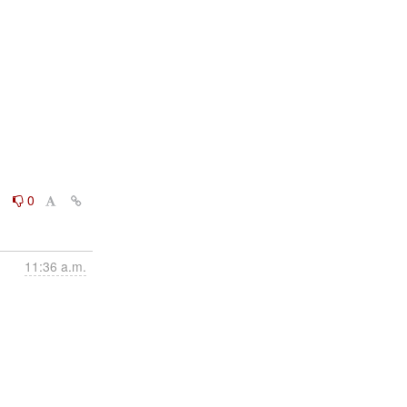
0
0
11:36 a.m.