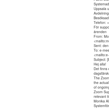
Systemadm
Uppsala un
Avdelning
Besöksadr
Telefon: 
För suppo
ärenden

From: Mon
<mailto:m
Sent: den
To: e-meet
<mailto:e
Subject: 
Hej alla!

Det finns 
dagsfärsk
The Zoom 
the actua
of ongoin
Zoom Suppo
relevant ti
Monika Al
Systemför