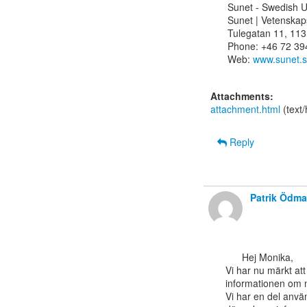
Sunet - Swedish U
Sunet | Vetenskap
Tulegatan 11, 113
Phone: +46 72 394
Web: 
www.sunet.
Attachments:
attachment.html
(text
Reply
Patrik Ödm
      Hej Monika,

Vi har nu märkt at
informationen om m
Vi har en del använ