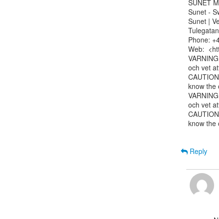
SUNET Me
Sunet - S
Sunet | V
Tulegatan
Phone: +4
Web:  <htt
VARNING: 
och vet at
CAUTION: 
know the c
VARNING: 
och vet at
CAUTION: 
know the c
Reply