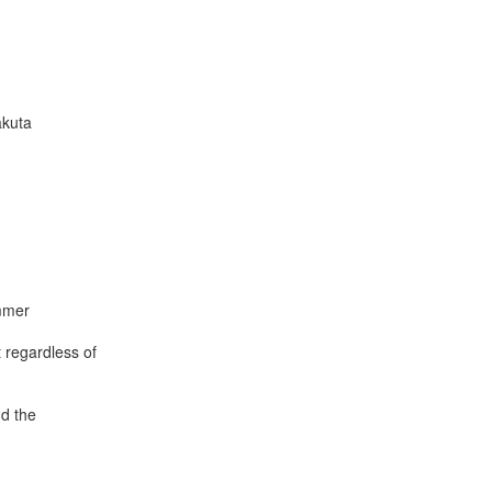
kuta

mmer

egardless of

d the
