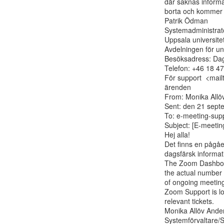
där saknas informa
borta och kommer i
Patrik Ödman

Systemadministratö
Uppsala universitet
Avdelningen för un
Besöksadress: Dag
Telefon: +46 18 47
För support  <mail
ärenden

From: Monika Allöv
Sent: den 21 sept
To: e-meeting-suppo
Subject: [E-meetin
Hej alla!

Det finns en pågåen
dagsfärsk informat
The Zoom Dashboar
the actual number

of ongoing meeting
Zoom Support is loo
relevant tickets.

Monika Allöv Ander
Systemförvaltare/S