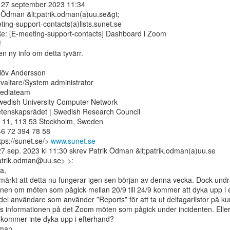
 27 september 2023 11:34

k Ödman &lt;patrik.odman(a)uu.se&gt;

ing-support-contacts(a)lists.sunet.se

Re: [E-meeting-support-contacts] Dashboard i Zoom



en ny info om detta tyvärr.

löv Andersson

valtare/System administrator

diateam

wedish University Computer Network

etenskapsrådet | Swedish Research Council

 11, 113 53 Stockholm, Sweden

6 72 394 78 58

ps://sunet.se/> 
www.sunet.se
7 sep. 2023 kl 11:30 skrev Patrik Ödman &lt;patrik.odman(a)uu.se

atrik.odman@uu.se> >:

,

 märkt att detta nu fungerar igen sen början av denna vecka. Dock undr
onen om möten som pågick mellan 20/9 till 24/9 kommer att dyka upp i 
del användare som använder ”Reports” för att ta ut deltagarlistor på ku
s informationen på det Zoom möten som pågick under incidenten. Eller
 kommer inte dyka upp i efterhand?

man
