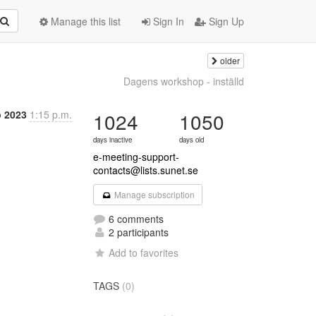
Manage this list
Sign In
Sign Up
older
Dagens workshop - inställd
p 2023
1:15 p.m.
1024
1050
days inactive
days old
e-meeting-support-
contacts@lists.sunet.se
Manage subscription
6 comments
2 participants
Add to favorites
TAGS
(0)