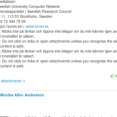
diateam

wedish University Computer Network

etenskapsrådet | Swedish Research Council

 11, 113 53 Stockholm, Sweden

6 72 394 78 58

ps://sunet.se/> 
www.sunet.se
Klicka inte på länkar och öppna inte bilagor om du inte känner igen a
t innehållet är säkert.

Do not click on links or open attachments unless you recognise the se
ontent is safe.

Klicka inte på länkar och öppna inte bilagor om du inte känner igen a
t innehållet är säkert.

Do not click on links or open attachments unless you recognise the se
ontent is safe.

attachments
Monika Allöv Andersson