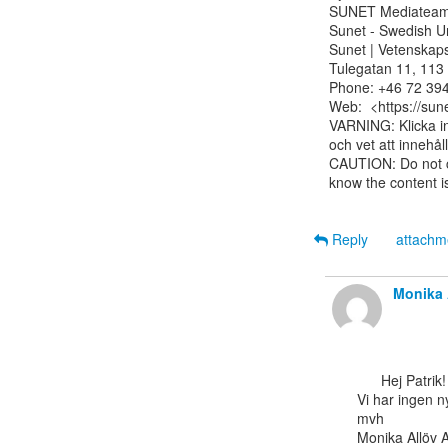
SUNET Mediateam
Sunet - Swedish U
Sunet | Vetenskaps
Tulegatan 11, 113
Phone: +46 72 394
Web:  <https://sune
VARNING: Klicka in
och vet att innehåll
CAUTION: Do not cl
know the content is
Reply
attach
Monika 
      Hej Patrik!

Vi har ingen ny
mvh

Monika Allöv 