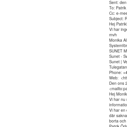
Sent: den
To: Patri
Cc: e-meet
Subject: 
Hej Patrik!
Vi har ing
mvh

Monika Al
Systemför
SUNET Me
Sunet - S
Sunet | V
Tulegatan
Phone: +4
Web:  <htt
Den ons 2
<mailto:p
Hej Monika
Vi har nu
informati
Vi har en 
där sakna
borta och
Patrik Öd