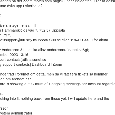
tionen på det Zoom möten som pågick under incidenten. Eller är dessa
nte dyka upp i efterhand?

r



iversitetsgemensam IT

 Hammarskjölds väg 7, 752 37 Uppsala

1 7975

to:itsupport@uu.se> itsupport(a)uu.se eller 018-471 4400 för akuta

 Andersson &lt;monika.allov-andersson(a)sunet.se&gt;

ember 2023 13:16

rt-contacts(a)lists.sunet.se

g-support-contacts] Dashboard i Zoom

de tråd i forumet om detta, men då vi fått flera tickets så kommer

ion om ärendet här.

d is showing a maximum of 1 ongoing meetings per account regardles
s.

king into it, nothing back from those yet. I will update here and the

sson

ystem administrator
