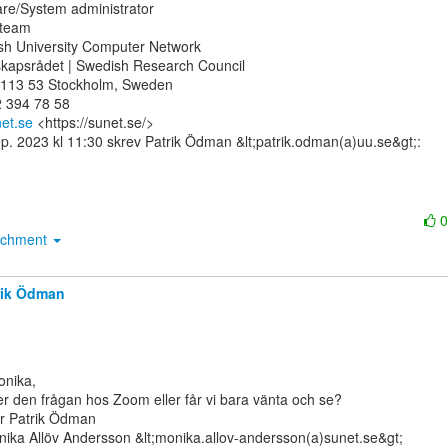
re/System administrator

team

sh University Computer Network

skapsrådet | Swedish Research Council

 113 53 Stockholm, Sweden

 394 78 58

et.se
 <https://sunet.se/>

achment
rik Ödman
er den frågan hos Zoom eller får vi bara vänta och se?

r Patrik Ödman

ika Allöv Andersson &lt;monika.allov-andersson(a)sunet.se&gt;
