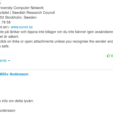


niversity Computer Network

rådet | Swedish Research Council

 53 Stockholm, Sweden

 78 58

t.se/> 
www.sunet.se
te på länkar och öppna inte bilagor om du inte känner igen avsändaren
et är säkert.

ick on links or open attachments unless you recognise the sender and
 safe.

ments
Allöv Andersson
 info om detta tyvärr.

Andersson
