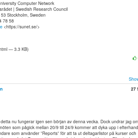
niversity Computer Network

srådet | Swedish Research Council

 53 Stockholm, Sweden

 78 58

se
 <https://sunet.se/>

/html — 3.3 KB)
Show
an
27 
t detta nu fungerar igen sen början av denna vecka. Dock undrar jag om
öten som pågick mellan 20/9 till 24/9 kommer att dyka upp i efterhand
dare som använder ”Reports” för att ta ut deltagarlistor på kurser och
