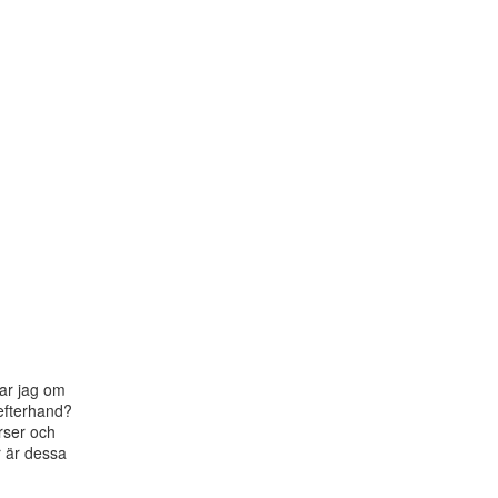
ar jag om

efterhand?

rser och

 är dessa
