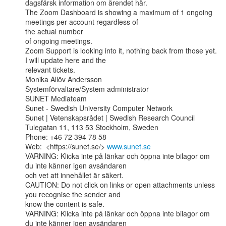
dagsfärsk information om ärendet här.

The Zoom Dashboard is showing a maximum of 1 ongoing 
meetings per account regardless of

the actual number

of ongoing meetings.

Zoom Support is looking into it, nothing back from those yet. 
I will update here and the

relevant tickets.

Monika Allöv Andersson

Systemförvaltare/System administrator

SUNET Mediateam

Sunet - Swedish University Computer Network

Sunet | Vetenskapsrådet | Swedish Research Council

Tulegatan 11, 113 53 Stockholm, Sweden

Phone: +46 72 394 78 58

Web:  <https://sunet.se/> 
www.sunet.se
VARNING: Klicka inte på länkar och öppna inte bilagor om 
du inte känner igen avsändaren

och vet att innehållet är säkert.

CAUTION: Do not click on links or open attachments unless 
you recognise the sender and

know the content is safe.

VARNING: Klicka inte på länkar och öppna inte bilagor om 
du inte känner igen avsändaren
