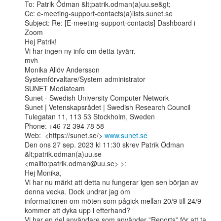
To: Patrik Ödman &lt;patrik.odman(a)uu.se&gt;

Cc: e-meeting-support-contacts(a)lists.sunet.se

Subject: Re: [E-meeting-support-contacts] Dashboard i 
Zoom

Hej Patrik!

Vi har ingen ny info om detta tyvärr.

mvh

Monika Allöv Andersson

Systemförvaltare/System administrator

SUNET Mediateam

Sunet - Swedish University Computer Network

Sunet | Vetenskapsrådet | Swedish Research Council

Tulegatan 11, 113 53 Stockholm, Sweden

Phone: +46 72 394 78 58

Web:  <https://sunet.se/> 
www.sunet.se
Den ons 27 sep. 2023 kl 11:30 skrev Patrik Ödman 
&lt;patrik.odman(a)uu.se

<mailto:patrik.odman@uu.se> >:

Hej Monika,

Vi har nu märkt att detta nu fungerar igen sen början av 
denna vecka. Dock undrar jag om

informationen om möten som pågick mellan 20/9 till 24/9 
kommer att dyka upp i efterhand?

Vi har en del användare som använder ”Reports” för att ta 