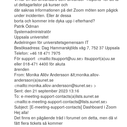
ut deltagarlistor på kurser och

där saknas informationen på det Zoom möten som pågick 
under incidenten. Eller är dessa

borta och kommer inte dyka upp i efterhand?

Patrik Ödman

Systemadministratör

Uppsala universitet

Avdelningen för universitetsgemensam IT

Besöksadress: Dag Hammarskjölds väg 7, 752 37 Uppsala

Telefon: +46 18 471 7975

För support  <mailto:itsupport@uu.se> itsupport(a)uu.se 
eller 018-471 4400 för akuta

ärenden

From: Monika Allöv Andersson &lt;monika.allov-
andersson(a)sunet.se

<mailto:monika.allov-andersson@sunet.se> >

Sent: den 21 september 2023 13:16

To: e-meeting-support-contacts(a)lists.sunet.se

<mailto:e-meeting-support-contacts@lists.sunet.se>

Subject: [E-meeting-support-contacts] Dashboard i Zoom

Hej alla!

Det finns en pågående tråd i forumet om detta, men då vi 
fått flera tickets så kommer
