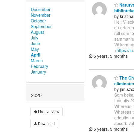
Naturve
December
biblioteka
November
by kristin
October
Hej, Vi sö
September
du erfarenh
August
roll som f
July
sammanhang
June
Välkommen 
May
<
https://lu
April
5 years, 3 months
March
February
January
The Chi
eliminate
by jan.sz
2020
Som bekan
Inequity 
Whereas mo
List overview
Whereas th
adoption a
absorb val
Download
5 years, 3 months