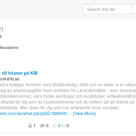
21
e
iscussions
 till hösten på KIB
jork＠ki.se
våra kollegor kommer vara föräldraledig i höst och nu söker vi en vikar
a sig an arbetsuppgifter inom enheten för Lärandemiljöer - som ansvarar 
biblioteksrummet, våra trycka samlingar och kursböcker, artikelbeställn
t vikariat för dig som är nyutexaminerad och är nyfiken på att arbeta på 
tsbibliotek. Men även för dig som har erfarenhet inom området.
.varbi.com/se/what:job/jobID:398655/
…
[View More]
1
0
0
0