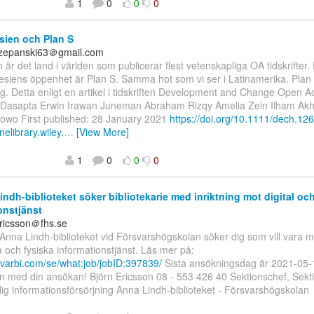
1
0
0
0
ien och Plan S
czepanski63＠gmail.com
är det land i världen som publicerar flest vetenskapliga OA tidskrifter. Et
siens öppenhet är Plan S. Samma hot som vi ser i Latinamerika. Plan 
ing. Detta enligt en artikel i tidskriften Development and Change Open A
 Dasapta Erwin Irawan Juneman Abraham Rizqy Amelia Zein Ilham Akh
bowo First published: 28 January 2021
https://doi.org/10.1111/dech.12
inelibrary.wiley.
…
[View More]
1
0
0
0
ndh-biblioteket söker bibliotekarie med inriktning mot digital och
onstjänst
Ericsson＠fhs.se
 Anna Lindh-biblioteket vid Försvarshögskolan söker dig som vill vara 
la och fysiska informationstjänst. Läs mer på:
s.varbi.com/se/what:job/jobID:397839/
Sista ansökningsdag är 2021-05-
 med din ansökan! Björn Ericsson 08 - 553 426 40 Sektionschef, Sekti
ig informationsförsörjning Anna Lindh-biblioteket - Försvarshögskolan