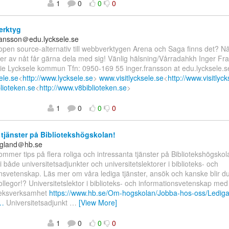
1
0
0
0
rktyg
fransson＠edu.lycksele.se
 open source-alternativ till webbverktygen Arena och Saga finns det? 
er av nåt får gärna dela med sig! Vänlig hälsning/Vårradahkh Inger Fr
rie Lycksele kommun Tfn: 0950-169 55 inger.fransson at edu.lycksele.s
ele.se
<
http://www.lycksele.se
>
www.visitlycksele.se
<
http://www.visitlyck
lioteken.se
<
http://www.v8biblioteken.se
>
1
0
0
0
tjänster på Bibliotekshögskolan!
ogland＠hb.se
ommer tips på flera roliga och intressanta tjänster på Bibliotekshögskol
i både universitetsadjunkter och universitetslektorer i biblioteks- och
nsvetenskap. Läs mer om våra lediga tjänster, ansök och kanske blir d
ollegor!? Universitetslektor i biblioteks- och informationsvetenskap med
oteksverksamhet
https://www.hb.se/Om-hogskolan/Jobba-hos-oss/Lediga-
…
Universitetsadjunkt
…
[View More]
1
0
0
0