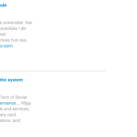
ande
s universitet. Har
utvecklas i din
ivet
rivas hos oss.
bi.com
)
 the system
Form of Social
governance…
Klipp
ls and services;
rary card
ations, and