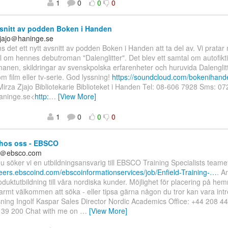
1
0
0
0
snitt av podden Boken i Handen
zjajo＠haninge.se
nns det ett nytt avsnitt av podden Boken i Handen att ta del av. Vi prat
l om hennes debutroman "Dalenglitter". Det blev ett samtal om autofikt
anen, skildringar av svenskpolska erfarenheter och huruvida Dalenglitt
om film eller tv-serie. God lyssning!
https://soundcloud.com/bokenihand
Mirza Zjajo Bibliotekarie Biblioteket i Handen Tel: 08-606 7928 Sms: 0
haninge.se<
http:
…
[View More]
1
0
0
0
hos oss - EBSCO
ar＠ebsco.com
nu söker vi en utbildningsansvarig till EBSCO Training Specialists teame
reers.ebscoind.com/ebscoinformationservices/job/Enfield-Training-…
. 
oduktutbildning till våra nordiska kunder. Möjlighet för placering på he
armt välkommen att söka - eller tipsa gärna någon du tror kan vara in
sning Ingolf Kaspar Sales Director Nordic Academics Office: +44 208 4
 39 200 Chat with me on
…
[View More]