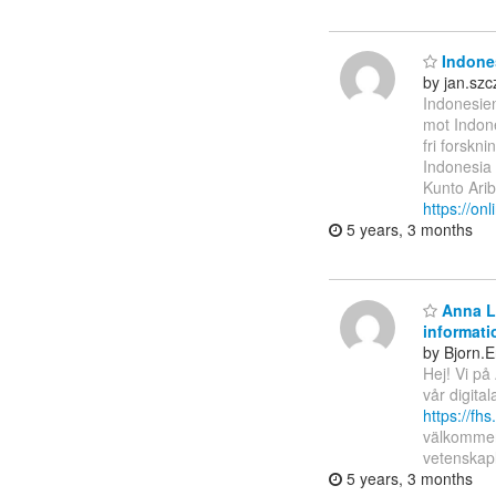
Indones
by jan.sz
Indonesien 
mot Indone
fri forskn
Indonesia
Kunto Ari
https://onl
5 years, 3 months
Anna Li
informati
by Bjorn.
Hej! Vi på
vår digita
https://fh
välkommen
vetenskapl
5 years, 3 months