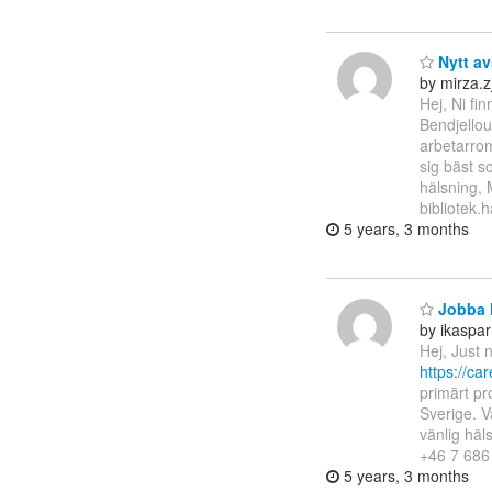
Nytt av
by mirza.
Hej, Ni fi
Bendjellou
arbetarrom
sig bäst s
hälsning, 
bibliotek.
5 years, 3 months
Jobba 
by ikasp
Hej, Just 
https://ca
primärt pr
Sverige. V
vänlig häl
+46 7 686
5 years, 3 months