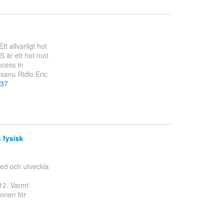
t allvarligt hot
S är ett hot mot
ccess in
sanu Ridlo Eric
637
 fysisk
med och utveckla
12. Varmt
onen för