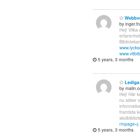
Webbve
by inger.
Hej! Vilka
erfarenhet
Biblioteka
www.lycks
www.v8bib
5 years, 3 months
Lediga 
by malin.
Hej! Här k
nu söker v
informatio
framtida k
skolbibli
rmpage=j
5 years, 3 months