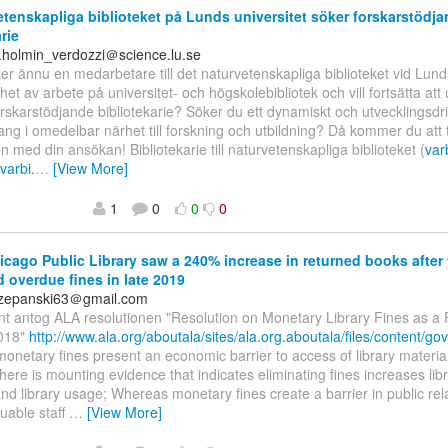
tenskapliga biblioteket på Lunds universitet söker forskarstödj
rie
a.holmin_verdozzi＠science.lu.se
ker ännu en medarbetare till det naturvetenskapliga biblioteket vid Lund
et av arbete på universitet- och högskolebibliotek och vill fortsätta att 
orskarstödjande bibliotekarie? Söker du ett dynamiskt och utvecklingsdr
 i omedelbar närhet till forskning och utbildning? Då kommer du att t
med din ansökan! Bibliotekarie till naturvetenskapliga biblioteket (
var
.varbi.
…
[View More]
1
0
0
0
cago Public Library saw a 240% increase in returned books after
d overdue fines in late 2019
czepanski63＠gmail.com
t antog ALA resolutionen "Resolution on Monetary Library Fines as a 
2018"
http://www.ala.org/aboutala/sites/ala.org.aboutala/files/content/
netary fines present an economic barrier to access of library materia
ere is mounting evidence that indicates eliminating fines increases lib
nd library usage; Whereas monetary fines create a barrier in public rel
uable staff
…
[View More]