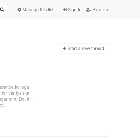
Manage this list
Sign In
Sign Up
Start a n
ew thread
ierande kollega
för vår fysiska
ingar mm. Det är
ett