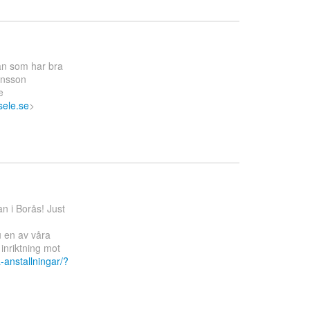
Nån som har bra
ansson
e
sele.se
>
an i Borås! Just
u en av våra
 inriktning mot
anstallningar/?