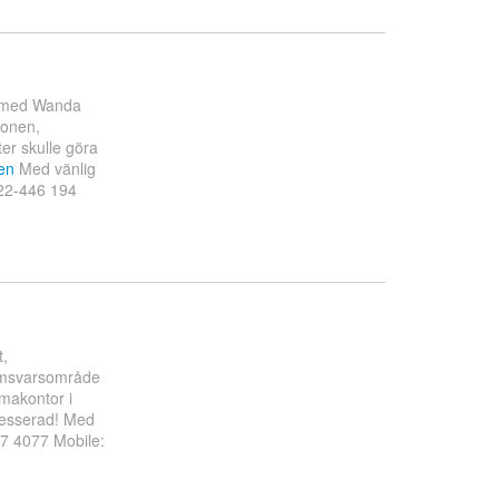
ar med Wanda
ionen,
er skulle göra
en
Med vänlig
722-446 194
t,
Amsvarsområde
mmakontor i
tresserad! Med
47 4077 Mobile: