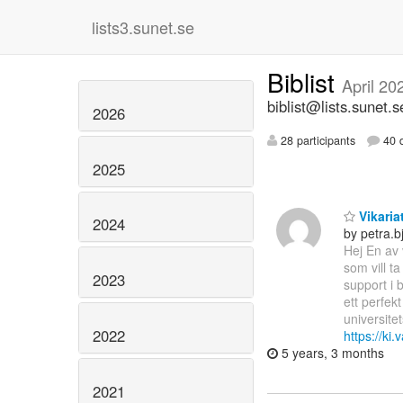
lists3.sunet.se
Biblist
April 20
biblist@lists.sunet.s
2026
28 participants
40 d
2025
Vikariat
2024
by petra.b
Hej En av 
som vill t
2023
support i 
ett perfek
universite
2022
https://ki
5 years, 3 months
2021