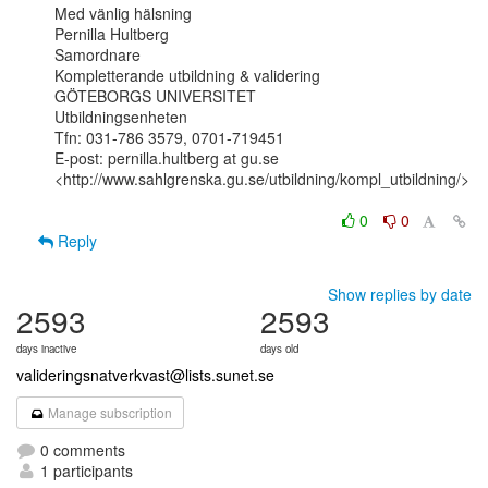
Med vänlig hälsning

Pernilla Hultberg

Samordnare

Kompletterande utbildning & validering

GÖTEBORGS UNIVERSITET

Utbildningsenheten

Tfn: 031-786 3579, 0701-719451

E-post: pernilla.hultberg at gu.se

<http://www.sahlgrenska.gu.se/utbildning/kompl_utbildning/>

0
0
Reply
Show replies by date
2593
2593
days inactive
days old
valideringsnatverkvast@lists.sunet.se
Manage subscription
0 comments
1 participants