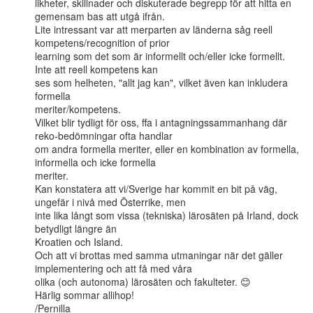
likheter, skillnader och diskuterade begrepp för att hitta en 
gemensam bas att utgå ifrån.

Lite intressant var att merparten av länderna såg reell 
kompetens/recognition of prior

learning som det som är informellt och/eller icke formellt. 
Inte att reell kompetens kan

ses som helheten, "allt jag kan", vilket även kan inkludera 
formella

meriter/kompetens.

Vilket blir tydligt för oss, ffa i antagningssammanhang där 
reko-bedömningar ofta handlar

om andra formella meriter, eller en kombination av formella, 
informella och icke formella

meriter.

Kan konstatera att vi/Sverige har kommit en bit på väg, 
ungefär i nivå med Österrike, men

inte lika långt som vissa (tekniska) lärosäten på Irland, dock 
betydligt längre än

Kroatien och Island.

Och att vi brottas med samma utmaningar när det gäller 
implementering och att få med våra

olika (och autonoma) lärosäten och fakulteter. 😊

Härlig sommar allihop!

/Pernilla
