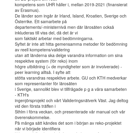
kompetens som UHR håller i, mellan 2019-2021 (finansierat 
av Erasmus).

De länder som ingår är Irland, Island, Kroatien, Sverige och 
Österrike. Ett samarbete på

departements/-ministernivå men där lärosäten också 
inkluderas till viss del, då det är vi

som faktiskt arbetar med bedömningarna.

Syftet är inte att hitta gemensamma metoder för bedömning 
av reell kompetens/validering

utan att länderna ska delge varandra information om sina 
respektive system (för reko) inom

högre utbildning (+ de myndigheter som är involverade) - 
peer learning alltså. I syfte att

stötta varandras respektive arbete. GU och KTH medverkar 
som representanter för lärosäten

i Sverige, sannolikt blev vi tillfrågade p g a våra samarbeten 
- KTH's

ingenjörsprojekt och vårt Valideringsnätverk Väst. Jag deltog 
vid den första träffen i

Sthlm i förra veckan, och presenterade vår manual och vår 
överenskommelse.

På många sätt kändes det som i början av reko-projektet 
när vi började identifiera
