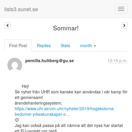
lists3.sunet.se
Sommar!
First Post
Replies
Stats
month
pernilla.hultberg＠gu.se
12:15 p.m.
      Hej!

Se nyhet från UHR som kanske kan användas i vår kamp för 
ett gemensamt

https://www.uhr.se/om-uhr/nyheter/2019/hogskolorna-
bedomer-yrkeskunskaper-o…
😊

Jag kan också passa på att nämna att det nyss har startat 
ett EU-projekt om reell
