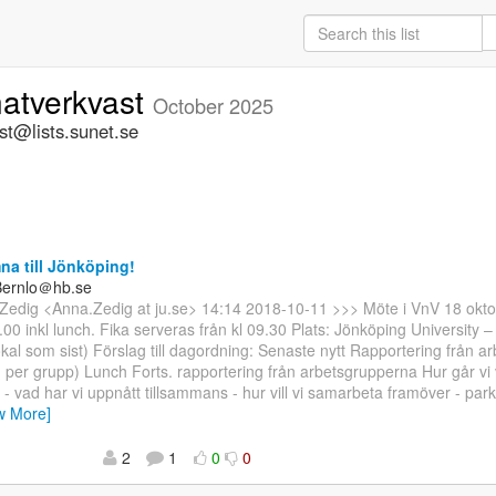
natverkvast
October 2025
st@lists.sunet.se
a till Jönköping!
.Bernlo＠hb.se
Zedig <Anna.Zedig at ju.se> 14:14 2018-10-11 >>> Möte i VnV 18 okto
.00 inkl lunch. Fika serveras från kl 09.30 Plats: Jönköping University – 
al som sist) Förslag till dagordning: Senaste nytt Rapportering från 
 per grupp) Lunch Forts. rapportering från arbetsgrupperna Hur går vi 
 - vad har vi uppnått tillsammans - hur vill vi samarbeta framöver - park
w More]
2
1
0
0