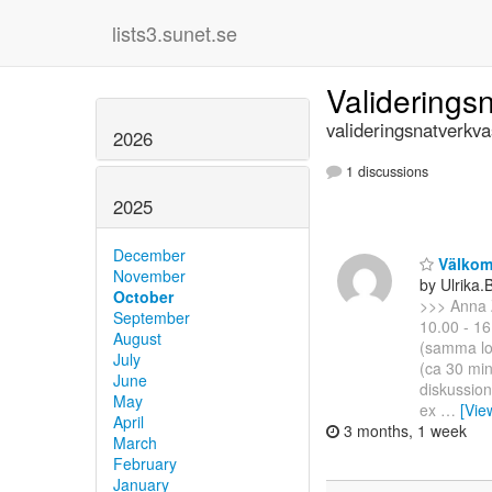
lists3.sunet.se
Validerings
valideringsnatverkva
2026
1 discussions
2025
December
Välkomn
November
by Ulrika
October
>>> Anna 
September
10.00 - 16
August
(samma lok
July
(ca 30 min
June
diskussion
May
ex
…
[Vie
April
3 months, 1 week
March
February
January