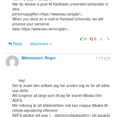
När du skickar e-post till Karlstads universitet behandlar vi 
dina

personuppgifter<https://www.kau.se/gdpr>.

When you send an e-mail to Karlstad University, we will 
process your personal

data<https://www.kau.se/en/gdpr>.

0
0
Reply
attachment
Mårtensson, Roger
1:13 p.m.
      Hej!

Det är exakt den artikeln jag har använt mig av för att sätta 
upp detta.

Allt fungerar så långt som till jag får svaret tillbaka från 
ADFS.

Min tolkning är att shibbolethen inte kan mappa tillbaka till 
refeds-signalering eftersom

ADFS skickar sitt svar (…claims/multipleauthn) i ett separat 