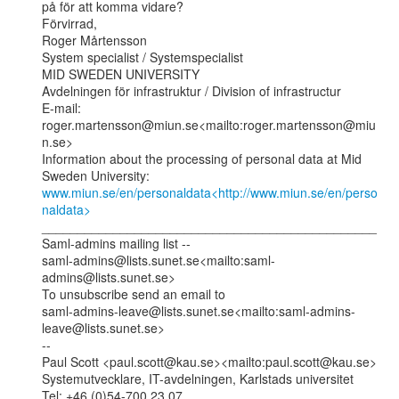
på för att komma vidare?

Förvirrad,

Roger Mårtensson

System specialist / Systemspecialist

MID SWEDEN UNIVERSITY

Avdelningen för infrastruktur / Division of infrastructur

E-mail: 
roger.martensson@miun.se<mailto:roger.martensson@miu
n.se>

Information about the processing of personal data at Mid 
www.miun.se/en/personaldata<http://www.miun.se/en/perso
naldata>
_______________________________________________

Saml-admins mailing list --

saml-admins@lists.sunet.se<mailto:saml-
admins@lists.sunet.se>

To unsubscribe send an email to

saml-admins-leave@lists.sunet.se<mailto:saml-admins-
leave@lists.sunet.se>

--

Paul Scott <paul.scott@kau.se><mailto:paul.scott@kau.se>

Systemutvecklare, IT-avdelningen, Karlstads universitet

Tel: +46 (0)54-700 23 07
