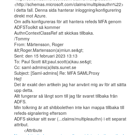
<http://schemas.microsoft.com/claims/multipleauthn%22>

i detta fall. Denna sida hanterar inloggning/konfigurering 
direkt mot Azure.

Om adfs konfigureras för att hantera refeds MFA genom 
ADFSToolkit så kommer

AuthnContextClassRef att skickas tillbaka.

/Tommy

From: Mårtensson, Roger 
&lt;Roger.Martensson(a)miun.se&gt;

Sent: den 15 februari 2023 13:13

To: Paul Scott &lt;paul.scott(a)kau.se&gt;

Cc: saml-admins(a)lists.sunet.se

Subject: [Saml-admins] Re: MFA SAMLProxy

Hej!

Det är exakt den artikeln jag har använt mig av för att sätta 
upp detta.

Allt fungerar så långt som till jag får svaret tillbaka från 
ADFS.

Min tolkning är att shibbolethen inte kan mappa tillbaka till 
refeds-signalering eftersom

ADFS skickar sitt svar (...claims/multipleauthn) i ett separat 
attribut.
