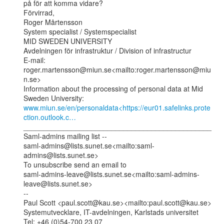
på för att komma vidare?

Förvirrad,

Roger Mårtensson

System specialist / Systemspecialist

MID SWEDEN UNIVERSITY

Avdelningen för infrastruktur / Division of infrastructur

E-mail: 
roger.martensson@miun.se<mailto:roger.martensson@miu
n.se>

Information about the processing of personal data at Mid 
www.miun.se/en/personaldata<https://eur01.safelinks.prote
ction.outlook.c…
_______________________________________________

Saml-admins mailing list --

saml-admins@lists.sunet.se<mailto:saml-
admins@lists.sunet.se>

To unsubscribe send an email to

saml-admins-leave@lists.sunet.se<mailto:saml-admins-
leave@lists.sunet.se>

--

Paul Scott <paul.scott@kau.se><mailto:paul.scott@kau.se>

Systemutvecklare, IT-avdelningen, Karlstads universitet

Tel: +46 (0)54-700 23 07
