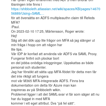
https://shibboleth.atlassian.net/wiki/spaces/KB/pages/14670
56889/Using+SAML…
för att översätta en ADFS multipleauthn claim till Refeds 
MFA?

/Paul.

On 2023-02-10 17:25, Mårtensson, Roger wrote:

Hej!

Såg att det dök upp lite frågor om MFA så jag slänger ut 
min fråga i hopp om att någon har

lite tips.

Vår IDP är konfad att använda vår ADFS via SAML Proxy. 
Fungerar finfint och plockar bort

en del jobba onödiga inloggningar. Uppskattas av både 
personal och studenter.

Jag har försökt att sätta upp MFA-flödet för detta men får 
det inte riktigt att fungera

mot vår M365 MFA-integrerade ADFS. Finns bra 
dokumentation om detta för Azure man kan

inspireras av på Shibboleth wikin.

Problemet ligger i att det SAML-svar vi får som säger att nu 
har du loggat in med MFA

kommer i ett eget attribut. Dvs ”på fel sätt”.
