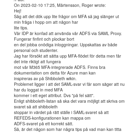
On 2023-02-10 17:25, Mårtensson, Roger wrote:

Hej!

Såg att det dök upp lite frågor om MFA så jag slänger ut 
min fråga i hopp om att någon har

lite tips.

Vår IDP är konfad att använda vår ADFS via SAML Proxy. 
Fungerar finfint och plockar bort

en del jobba onödiga inloggningar. Uppskattas av både 
personal och studenter.

Jag har försökt att sätta upp MFA-flödet för detta men får 
det inte riktigt att fungera

mot vår M365 MFA-integrerade ADFS. Finns bra 
dokumentation om detta för Azure man kan

inspireras av på Shibboleth wikin.

Problemet ligger i att det SAML-svar vi får som säger att nu 
har du loggat in med MFA

kommer i ett eget attribut. Dvs "på fel sätt".

Enligt shibboleth-listan så ska det vara möjligt att skriva om 
svaret så att shibboleth

stoppar in värdet på rätt ställe i SAML-svaret så att 
REFEDS-konfigurationen kan mappa om

ADFS-svaret på ett korrekt sätt.

Så, är det någon som har några tips på vad man kan titta 