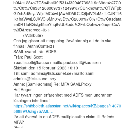
b0f4e1284%7C5a4ba6f9f5314f329467398f19e69de4%7C0
%7C0%7C638120600973712499%7CUnknown%7CTWFpb
GZsb3d8eyJWIjoiMC4wLjAwMDAiLCJQIjoiV2luMzIiLCJBTiI6
Ik1haWwiLCJXVCI6Mn0%3D%7C2000%7C%7C%7C&sdata
=n0RTfaBGsig45seYhq6vUL6odd%2FrbQbhwzn0aqerCoA
%3D&reserved=0>>

        </Attribute>

Och jag gissar att mappning förväntar sig att detta ska 
finnas i AuthnContext i

SAML-svaret från ADFS.

Från: Paul Scott 
<paul.scott@kau.se<mailto:paul.scott@kau.se>>

Skickat: den 15 februari 2023 10:10

Till: saml-admins@lists.sunet.se<mailto:saml-
admins@lists.sunet.se>

Ämne: [Saml-admins] Re: MFA SAMLProxy

Hej Roger

Har tyvärr ingen erfarenhet med ADFS men undrar om 
https://shibboleth.atlassian.net/wiki/spaces/KB/pages/14670
56889/Using+SAML…
för att översätta en ADFS multipleauthn claim till Refeds 
MFA?

/Paul.
