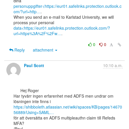
personuppgifter<https://eur01.safelinks.protection.outlook.c
om/?url=http…
.

When you send an e-mail to Karlstad University, we will 
data<https://eur01.safelinks.protection.outlook.com/?
url=https%3A%2F%2Fw…
.

0
0
Reply
attachment
Paul Scott
10:10 a.m.
      Hej Roger

Har tyvärr ingen erfarenhet med ADFS men undrar om 
https://shibboleth.atlassian.net/wiki/spaces/KB/pages/14670
56889/Using+SAML…
för att översätta en ADFS multipleauthn claim till Refeds 
MFA?

/Paul.
