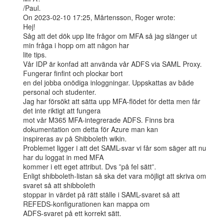
/Paul.

On 2023-02-10 17:25, Mårtensson, Roger wrote:

Hej!

Såg att det dök upp lite frågor om MFA så jag slänger ut 
min fråga i hopp om att någon har

lite tips.

Vår IDP är konfad att använda vår ADFS via SAML Proxy. 
Fungerar finfint och plockar bort

en del jobba onödiga inloggningar. Uppskattas av både 
personal och studenter.

Jag har försökt att sätta upp MFA-flödet för detta men får 
det inte riktigt att fungera

mot vår M365 MFA-integrerade ADFS. Finns bra 
dokumentation om detta för Azure man kan

inspireras av på Shibboleth wikin.

Problemet ligger i att det SAML-svar vi får som säger att nu 
har du loggat in med MFA

kommer i ett eget attribut. Dvs ”på fel sätt”.

Enligt shibboleth-listan så ska det vara möjligt att skriva om 
svaret så att shibboleth

stoppar in värdet på rätt ställe i SAML-svaret så att 
REFEDS-konfigurationen kan mappa om

ADFS-svaret på ett korrekt sätt.
