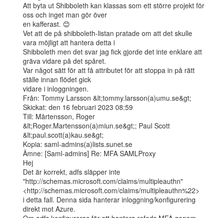
Att byta ut Shibboleth kan klassas som ett större projekt för 
oss och inget man gör över

en kafferast. 😊

Vet att de på shibboleth-listan pratade om att det skulle 
vara möjligt att hantera detta i

Shibboleth men det svar jag fick gjorde det inte enklare att 
gräva vidare på det spåret.

Var något sätt för att få attributet för att stoppa in på rätt 
ställe innan flödet gick

vidare i inloggningen.

Från: Tommy Larsson &lt;tommy.larsson(a)umu.se&gt;

Skickat: den 16 februari 2023 08:59

Till: Mårtensson, Roger 
&lt;Roger.Martensson(a)miun.se&gt;; Paul Scott

&lt;paul.scott(a)kau.se&gt;

Kopia: saml-admins(a)lists.sunet.se

Ämne: [Saml-admins] Re: MFA SAMLProxy

Hej

Det är korrekt, adfs släpper inte

"http://schemas.microsoft.com/claims/multipleauthn"
<http://schemas.microsoft.com/claims/multipleauthn%22>

i detta fall. Denna sida hanterar inloggning/konfigurering 
direkt mot Azure.
