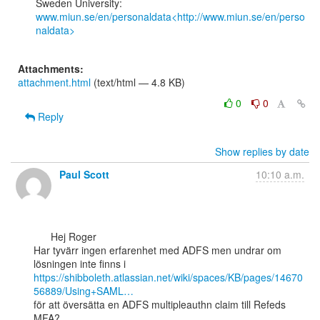
www.miun.se/en/personaldata<http://www.miun.se/en/perso
naldata>
Attachments:
attachment.html
(text/html — 4.8 KB)
0
0
Reply
Show replies by date
Paul Scott
10:10 a.m.
      Hej Roger

Har tyvärr ingen erfarenhet med ADFS men undrar om 
https://shibboleth.atlassian.net/wiki/spaces/KB/pages/14670
56889/Using+SAML…
för att översätta en ADFS multipleauthn claim till Refeds 
MFA?
