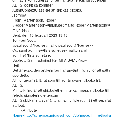
Om adfs konfigureras för att hantera refeds MFA genom 
ADFSToolkit så kommer

AuthnContextClassRef att skickas tillbaka.

/Tommy

From: Mårtensson, Roger

<Roger.Martensson@miun.se<mailto:Roger.Martensson@
miun.se>>

Sent: den 15 februari 2023 13:13

To: Paul Scott 
<paul.scott@kau.se<mailto:paul.scott@kau.se>>

Cc: saml-admins@lists.sunet.se<mailto:saml-
admins@lists.sunet.se>

Subject: [Saml-admins] Re: MFA SAMLProxy

Hej!

Det är exakt den artikeln jag har använt mig av för att sätta 
upp detta.

Allt fungerar så långt som till jag får svaret tillbaka från 
ADFS.

Min tolkning är att shibbolethen inte kan mappa tillbaka till 
refeds-signalering eftersom

ADFS skickar sitt svar (…claims/multipleauthn) i ett separat 
attribut.

Name=http://schemas.microsoft.com/claims/authnmethodsr