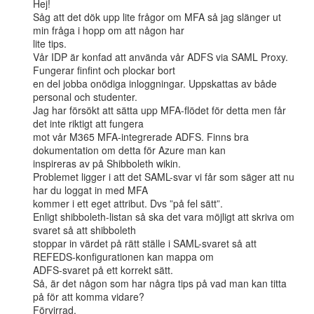
Hej!

Såg att det dök upp lite frågor om MFA så jag slänger ut 
min fråga i hopp om att någon har

lite tips.

Vår IDP är konfad att använda vår ADFS via SAML Proxy. 
Fungerar finfint och plockar bort

en del jobba onödiga inloggningar. Uppskattas av både 
personal och studenter.

Jag har försökt att sätta upp MFA-flödet för detta men får 
det inte riktigt att fungera

mot vår M365 MFA-integrerade ADFS. Finns bra 
dokumentation om detta för Azure man kan

inspireras av på Shibboleth wikin.

Problemet ligger i att det SAML-svar vi får som säger att nu 
har du loggat in med MFA

kommer i ett eget attribut. Dvs ”på fel sätt”.

Enligt shibboleth-listan så ska det vara möjligt att skriva om 
svaret så att shibboleth

stoppar in värdet på rätt ställe i SAML-svaret så att 
REFEDS-konfigurationen kan mappa om

ADFS-svaret på ett korrekt sätt.

Så, är det någon som har några tips på vad man kan titta 
på för att komma vidare?

Förvirrad,
