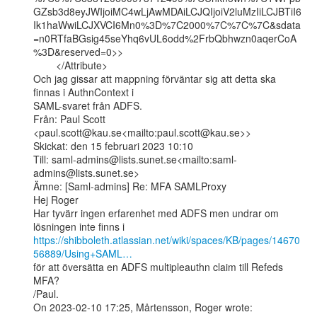
GZsb3d8eyJWIjoiMC4wLjAwMDAiLCJQIjoiV2luMzIiLCJBTiI6
Ik1haWwiLCJXVCI6Mn0%3D%7C2000%7C%7C%7C&sdata
=n0RTfaBGsig45seYhq6vUL6odd%2FrbQbhwzn0aqerCoA
%3D&reserved=0>>

        </Attribute>

Och jag gissar att mappning förväntar sig att detta ska 
finnas i AuthnContext i

SAML-svaret från ADFS.

Från: Paul Scott 
<paul.scott@kau.se<mailto:paul.scott@kau.se>>

Skickat: den 15 februari 2023 10:10

Till: saml-admins@lists.sunet.se<mailto:saml-
admins@lists.sunet.se>

Ämne: [Saml-admins] Re: MFA SAMLProxy

Hej Roger

Har tyvärr ingen erfarenhet med ADFS men undrar om 
https://shibboleth.atlassian.net/wiki/spaces/KB/pages/14670
56889/Using+SAML…
för att översätta en ADFS multipleauthn claim till Refeds 
MFA?

/Paul.

On 2023-02-10 17:25, Mårtensson, Roger wrote:
