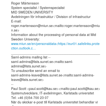
Roger Mårtensson

System specialist / Systemspecialist

MID SWEDEN UNIVERSITY

Avdelningen för infrastruktur / Division of infrastructur

E-mail: 
roger.martensson@miun.se<mailto:roger.martensson@miu
n.se>

Information about the processing of personal data at Mid 
www.miun.se/en/personaldata<https://eur01.safelinks.prote
ction.outlook.c…
_______________________________________________

Saml-admins mailing list --

saml-admins@lists.sunet.se<mailto:saml-
admins@lists.sunet.se>

To unsubscribe send an email to

saml-admins-leave@lists.sunet.se<mailto:saml-admins-
leave@lists.sunet.se>

--

Paul Scott <paul.scott@kau.se><mailto:paul.scott@kau.se>

Systemutvecklare, IT-avdelningen, Karlstads universitet

Tel: +46 (0)54-700 23 07

När du skickar e-post till Karlstads universitet behandlar vi 