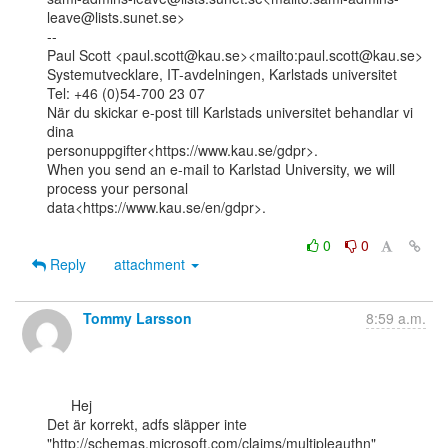
leave@lists.sunet.se>

--

Paul Scott <paul.scott@kau.se><mailto:paul.scott@kau.se>

Systemutvecklare, IT-avdelningen, Karlstads universitet

Tel: +46 (0)54-700 23 07

När du skickar e-post till Karlstads universitet behandlar vi 
dina

personuppgifter<https://www.kau.se/gdpr>.

When you send an e-mail to Karlstad University, we will 
process your personal

data<https://www.kau.se/en/gdpr>.

0
0
Reply
attachment
Tommy Larsson
8:59 a.m.
      Hej

Det är korrekt, adfs släpper inte

"http://schemas.microsoft.com/claims/multipleauthn"