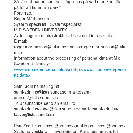
Så, är det någon som har några tips på vad man kan titta 
på för att komma vidare?

Förvirrad,

Roger Mårtensson

System specialist / Systemspecialist

MID SWEDEN UNIVERSITY

Avdelningen för infrastruktur / Division of infrastructur

E-mail: 
roger.martensson@miun.se<mailto:roger.martensson@miu
n.se>

Information about the processing of personal data at Mid 
www.miun.se/en/personaldata<http://www.miun.se/en/perso
naldata>
_______________________________________________

Saml-admins mailing list --

saml-admins@lists.sunet.se<mailto:saml-
admins@lists.sunet.se>

To unsubscribe send an email to

saml-admins-leave@lists.sunet.se<mailto:saml-admins-
leave@lists.sunet.se>

--

Paul Scott <paul.scott@kau.se><mailto:paul.scott@kau.se>

Systemutvecklare, IT-avdelningen, Karlstads universitet
