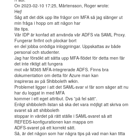
On 2023-02-10 17:25, Mårtensson, Roger wrote:

Hej!

Såg att det dök upp lite frågor om MFA så jag slänger ut 
min fråga i hopp om att någon har

lite tips.

Vår IDP är konfad att använda vår ADFS via SAML Proxy. 
Fungerar finfint och plockar bort

en del jobba onödiga inloggningar. Uppskattas av både 
personal och studenter.

Jag har försökt att sätta upp MFA-flödet för detta men får 
det inte riktigt att fungera

mot vår M365 MFA-integrerade ADFS. Finns bra 
dokumentation om detta för Azure man kan

inspireras av på Shibboleth wikin.

Problemet ligger i att det SAML-svar vi får som säger att nu 
har du loggat in med MFA

kommer i ett eget attribut. Dvs ”på fel sätt”.

Enligt shibboleth-listan så ska det vara möjligt att skriva om 
svaret så att shibboleth

stoppar in värdet på rätt ställe i SAML-svaret så att 
REFEDS-konfigurationen kan mappa om

ADFS-svaret på ett korrekt sätt.

Så, är det någon som har några tips på vad man kan titta 