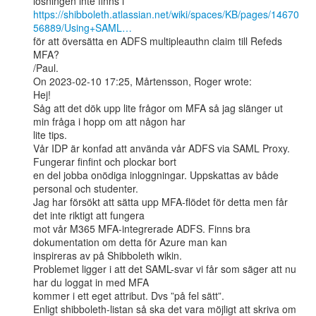
https://shibboleth.atlassian.net/wiki/spaces/KB/pages/14670
56889/Using+SAML…
för att översätta en ADFS multipleauthn claim till Refeds 
MFA?

/Paul.

On 2023-02-10 17:25, Mårtensson, Roger wrote:

Hej!

Såg att det dök upp lite frågor om MFA så jag slänger ut 
min fråga i hopp om att någon har

lite tips.

Vår IDP är konfad att använda vår ADFS via SAML Proxy. 
Fungerar finfint och plockar bort

en del jobba onödiga inloggningar. Uppskattas av både 
personal och studenter.

Jag har försökt att sätta upp MFA-flödet för detta men får 
det inte riktigt att fungera

mot vår M365 MFA-integrerade ADFS. Finns bra 
dokumentation om detta för Azure man kan

inspireras av på Shibboleth wikin.

Problemet ligger i att det SAML-svar vi får som säger att nu 
har du loggat in med MFA

kommer i ett eget attribut. Dvs ”på fel sätt”.

Enligt shibboleth-listan så ska det vara möjligt att skriva om 