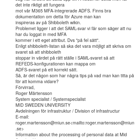
det inte riktigt att fungera

mot vår M365 MFA-integrerade ADFS. Finns bra 
dokumentation om detta för Azure man kan

inspireras av på Shibboleth wikin.

Problemet ligger i att det SAML-svar vi får som säger att nu 
har du loggat in med MFA

kommer i ett eget attribut. Dvs "på fel sätt".

Enligt shibboleth-listan så ska det vara möjligt att skriva om 
svaret så att shibboleth

stoppar in värdet på rätt ställe i SAML-svaret så att 
REFEDS-konfigurationen kan mappa om

ADFS-svaret på ett korrekt sätt.

Så, är det någon som har några tips på vad man kan titta på 
för att komma vidare?

Förvirrad,

Roger Mårtensson

System specialist / Systemspecialist

MID SWEDEN UNIVERSITY

Avdelningen för infrastruktur / Division of infrastructur

E-mail: 
roger.martensson@miun.se<mailto:roger.martensson@miun
.se>

Information about the processing of personal data at Mid 