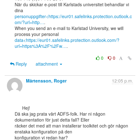
När du skickar e-post till Karlstads universitet behandlar vi 
personuppgifter<https://eur01.safelinks.protection.outlook.c
om/?url=http…
.

When you send an e-mail to Karlstad University, we will 
data<https://eur01.safelinks.protection.outlook.com/?
url=https%3A%2F%2Fw…
.

0
0
Reply
attachment
Mårtensson, Roger
12:05 p.m.
      Hej!

Då ska jag prata vårt ADFS-folk. Har ni någon 
dokumentation för just detta fall? Eller

räcker det med att man installerar toolkitet och gör någon 
enstaka konfiguration på den

konfiguration vi redan har?
