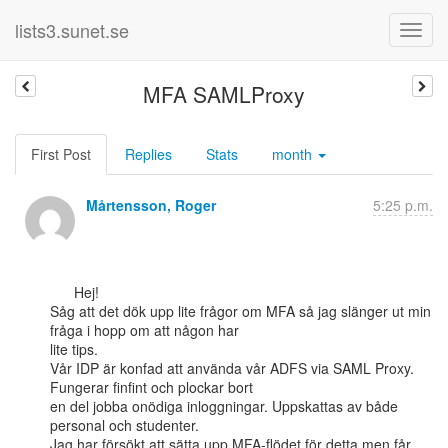
lists3.sunet.se
MFA SAMLProxy
First Post
Replies
Stats
month
Mårtensson, Roger
5:25 p.m.
      Hej!

Såg att det dök upp lite frågor om MFA så jag slänger ut min 
fråga i hopp om att någon har

lite tips.

Vår IDP är konfad att använda vår ADFS via SAML Proxy. 
Fungerar finfint och plockar bort

en del jobba onödiga inloggningar. Uppskattas av både 
personal och studenter.

Jag har försökt att sätta upp MFA-flödet för detta men får 