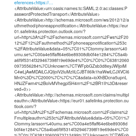
eferences<https://…
<AttributeValue>urn:oasis:names:tc:SAML:2.0:ac:classes:P
asswordProtectedTransport</AttributeValue>

<AttributeValue>http://schemas.microsoft.com/ws/2012/12/a
uthmethod/phoneappnotification</AttributeValue<https://eur
01.safelinks.protection.outlook.com/?
url=http%3A%2F%2Fschemas.microsoft.com%2Fws%2F20
12%2F12%2Fauthmethod%2Fphoneappnotification%253c
%2FAttributeValue&data=05%7C01%7Ctommy.larsson%40
umu.se%7C00a4e5ffaff64e6be89308db0f4e1284%7C5a4b
a6f9f5314f329467398f19e69de4%7C0%7C0%7C63812060
0973556284%7CUnknown%7CTWFpbGZsb3d8eyJWIjoiM
C4wLjAwMDAiLCJQIjoiV2luMzIiLCJBTiI6Ik1haWwiLCJXVCI6
Mn0%3D%7C2000%7C%7C%7C&sdata=ioXhBDcna5upnL
HNJZFwm4%2BoIvMVhegplSH4m%2F%2BR1II%3D&reser
ved=0>>

<AttributeValue>http://schemas.microsoft.com/claims/multipl
eauthn</AttributeValue<https://eur01.safelinks.protection.ou
tlook.com/?
url=http%3A%2F%2Fschemas.microsoft.com%2Fclaims%2
Fmultipleauthn%253c%2FAttributeValue&data=05%7C01%7
Ctommy.larsson%40umu.se%7C00a4e5ffaff64e6be89308d
b0f4e1284%7C5a4ba6f9f5314f329467398f19e69de4%7C0
%7C0%7C638120600973712499%7CUnknown%7CTWFpb