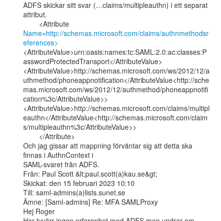
ADFS skickar sitt svar (…claims/multipleauthn) i ett separat 
attribut.

        <Attribute 
Name=http://schemas.microsoft.com/claims/authnmethodsr
eferences>
<AttributeValue>urn:oasis:names:tc:SAML:2.0:ac:classes:P
asswordProtectedTransport</AttributeValue>

<AttributeValue>http://schemas.microsoft.com/ws/2012/12/a
uthmethod/phoneappnotification</AttributeValue<http://sche
mas.microsoft.com/ws/2012/12/authmethod/phoneappnotifi
cation%3c/AttributeValue>>

<AttributeValue>http://schemas.microsoft.com/claims/multipl
eauthn</AttributeValue<http://schemas.microsoft.com/claim
s/multipleauthn%3c/AttributeValue>>

        </Attribute>

Och jag gissar att mappning förväntar sig att detta ska 
finnas i AuthnContext i

SAML-svaret från ADFS.

Från: Paul Scott &lt;paul.scott(a)kau.se&gt;

Skickat: den 15 februari 2023 10:10

Till: saml-admins(a)lists.sunet.se

Ämne: [Saml-admins] Re: MFA SAMLProxy

Hej Roger

Har tyvärr ingen erfarenhet med ADFS men undrar om 