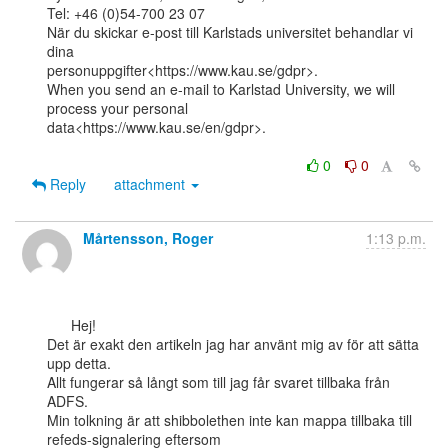
Tel: +46 (0)54-700 23 07

När du skickar e-post till Karlstads universitet behandlar vi 
dina

personuppgifter<https://www.kau.se/gdpr>.

When you send an e-mail to Karlstad University, we will 
process your personal

data<https://www.kau.se/en/gdpr>.

0
0
Reply
attachment
Mårtensson, Roger
1:13 p.m.
      Hej!

Det är exakt den artikeln jag har använt mig av för att sätta 
upp detta.

Allt fungerar så långt som till jag får svaret tillbaka från 
ADFS.

Min tolkning är att shibbolethen inte kan mappa tillbaka till 
refeds-signalering eftersom
