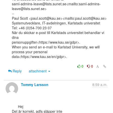
saml-admins-leave@lists.sunet.se<mailto:saml-admins-
leave@lists.sunet.se>

--

Paul Scott <paul.scott@kau.se><mailto:paul.scott@kau.se>

Systemutvecklare, IT-avdelningen, Karlstads universitet

Tel: +46 (0)54-700 23 07

När du skickar e-post till Karlstads universitet behandlar vi 
dina

personuppgifter<https://www.kau.se/gdpr>.

When you send an e-mail to Karlstad University, we will 
process your personal

data<https://www.kau.se/en/gdpr>.

0
0
Reply
attachment
Tommy Larsson
8:59 a.m.
      Hej

Det är korrekt, adfs släpper inte
