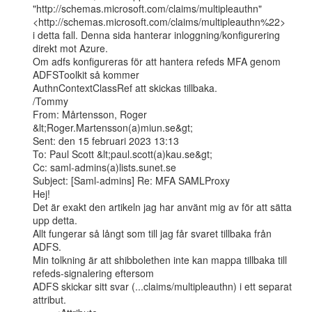
"http://schemas.microsoft.com/claims/multipleauthn"
<http://schemas.microsoft.com/claims/multipleauthn%22>

i detta fall. Denna sida hanterar inloggning/konfigurering 
direkt mot Azure.

Om adfs konfigureras för att hantera refeds MFA genom 
ADFSToolkit så kommer

AuthnContextClassRef att skickas tillbaka.

/Tommy

From: Mårtensson, Roger 
&lt;Roger.Martensson(a)miun.se&gt;

Sent: den 15 februari 2023 13:13

To: Paul Scott &lt;paul.scott(a)kau.se&gt;

Cc: saml-admins(a)lists.sunet.se

Subject: [Saml-admins] Re: MFA SAMLProxy

Hej!

Det är exakt den artikeln jag har använt mig av för att sätta 
upp detta.

Allt fungerar så långt som till jag får svaret tillbaka från 
ADFS.

Min tolkning är att shibbolethen inte kan mappa tillbaka till 
refeds-signalering eftersom

ADFS skickar sitt svar (...claims/multipleauthn) i ett separat 
attribut.
