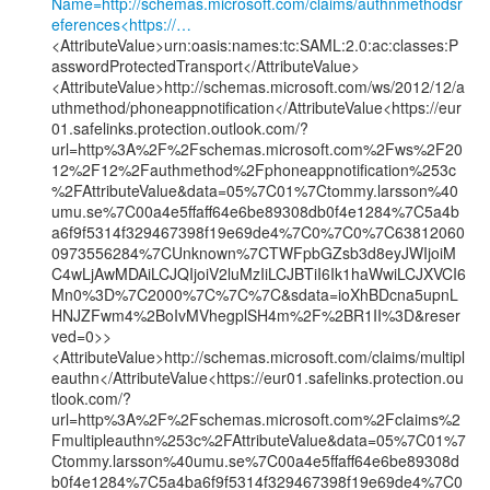
Name=http://schemas.microsoft.com/claims/authnmethodsr
eferences<https://…
<AttributeValue>urn:oasis:names:tc:SAML:2.0:ac:classes:P
asswordProtectedTransport</AttributeValue>

<AttributeValue>http://schemas.microsoft.com/ws/2012/12/a
uthmethod/phoneappnotification</AttributeValue<https://eur
01.safelinks.protection.outlook.com/?
url=http%3A%2F%2Fschemas.microsoft.com%2Fws%2F20
12%2F12%2Fauthmethod%2Fphoneappnotification%253c
%2FAttributeValue&data=05%7C01%7Ctommy.larsson%40
umu.se%7C00a4e5ffaff64e6be89308db0f4e1284%7C5a4b
a6f9f5314f329467398f19e69de4%7C0%7C0%7C63812060
0973556284%7CUnknown%7CTWFpbGZsb3d8eyJWIjoiM
C4wLjAwMDAiLCJQIjoiV2luMzIiLCJBTiI6Ik1haWwiLCJXVCI6
Mn0%3D%7C2000%7C%7C%7C&sdata=ioXhBDcna5upnL
HNJZFwm4%2BoIvMVhegplSH4m%2F%2BR1II%3D&reser
ved=0>>

<AttributeValue>http://schemas.microsoft.com/claims/multipl
eauthn</AttributeValue<https://eur01.safelinks.protection.ou
tlook.com/?
url=http%3A%2F%2Fschemas.microsoft.com%2Fclaims%2
Fmultipleauthn%253c%2FAttributeValue&data=05%7C01%7
Ctommy.larsson%40umu.se%7C00a4e5ffaff64e6be89308d
b0f4e1284%7C5a4ba6f9f5314f329467398f19e69de4%7C0