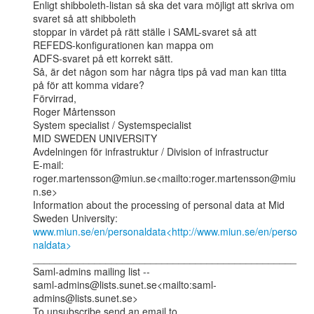
Enligt shibboleth-listan så ska det vara möjligt att skriva om 
svaret så att shibboleth

stoppar in värdet på rätt ställe i SAML-svaret så att 
REFEDS-konfigurationen kan mappa om

ADFS-svaret på ett korrekt sätt.

Så, är det någon som har några tips på vad man kan titta 
på för att komma vidare?

Förvirrad,

Roger Mårtensson

System specialist / Systemspecialist

MID SWEDEN UNIVERSITY

Avdelningen för infrastruktur / Division of infrastructur

E-mail: 
roger.martensson@miun.se<mailto:roger.martensson@miu
n.se>

Information about the processing of personal data at Mid 
www.miun.se/en/personaldata<http://www.miun.se/en/perso
naldata>
_______________________________________________

Saml-admins mailing list --

saml-admins@lists.sunet.se<mailto:saml-
admins@lists.sunet.se>

To unsubscribe send an email to
