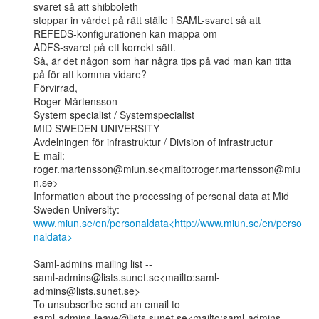
svaret så att shibboleth

stoppar in värdet på rätt ställe i SAML-svaret så att 
REFEDS-konfigurationen kan mappa om

ADFS-svaret på ett korrekt sätt.

Så, är det någon som har några tips på vad man kan titta 
på för att komma vidare?

Förvirrad,

Roger Mårtensson

System specialist / Systemspecialist

MID SWEDEN UNIVERSITY

Avdelningen för infrastruktur / Division of infrastructur

E-mail: 
roger.martensson@miun.se<mailto:roger.martensson@miu
n.se>

Information about the processing of personal data at Mid 
www.miun.se/en/personaldata<http://www.miun.se/en/perso
naldata>
_______________________________________________

Saml-admins mailing list --

saml-admins@lists.sunet.se<mailto:saml-
admins@lists.sunet.se>

To unsubscribe send an email to

saml-admins-leave@lists.sunet.se<mailto:saml-admins-