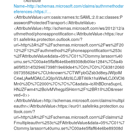
Name=http://schemas.microsoft.com/claims/authnmethodsr
eferences<https://…
<AttributeValue>urn:oasis:names:tc:SAML:2.0:ac:classes:P
asswordProtectedTransport</AttributeValue>

<AttributeValue>http://schemas.microsoft.com/ws/2012/12/a
uthmethod/phoneappnotification</AttributeValue<https://eur
01.safelinks.protection.outlook.com/?
url=http%3A%2F%2Fschemas.microsoft.com%2Fws%2F20
12%2F12%2Fauthmethod%2Fphoneappnotification%253c
%2FAttributeValue&data=05%7C01%7Ctommy.larsson%40
umu.se%7C00a4e5ffaff64e6be89308db0f4e1284%7C5a4b
a6f9f5314f329467398f19e69de4%7C0%7C0%7C63812060
0973556284%7CUnknown%7CTWFpbGZsb3d8eyJWIjoiM
C4wLjAwMDAiLCJQIjoiV2luMzIiLCJBTiI6Ik1haWwiLCJXVCI6
Mn0%3D%7C2000%7C%7C%7C&sdata=ioXhBDcna5upnL
HNJZFwm4%2BoIvMVhegplSH4m%2F%2BR1II%3D&reser
ved=0>>

<AttributeValue>http://schemas.microsoft.com/claims/multipl
eauthn</AttributeValue<https://eur01.safelinks.protection.ou
tlook.com/?
url=http%3A%2F%2Fschemas.microsoft.com%2Fclaims%2
Fmultipleauthn%253c%2FAttributeValue&data=05%7C01%7
Ctommy.larsson%40umu.se%7C00a4e5ffaff64e6be89308d