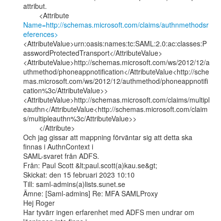
attribut.

        <Attribute 
Name=http://schemas.microsoft.com/claims/authnmethodsr
eferences>
<AttributeValue>urn:oasis:names:tc:SAML:2.0:ac:classes:P
asswordProtectedTransport</AttributeValue>

<AttributeValue>http://schemas.microsoft.com/ws/2012/12/a
uthmethod/phoneappnotification</AttributeValue<http://sche
mas.microsoft.com/ws/2012/12/authmethod/phoneappnotifi
cation%3c/AttributeValue>>

<AttributeValue>http://schemas.microsoft.com/claims/multipl
eauthn</AttributeValue<http://schemas.microsoft.com/claim
s/multipleauthn%3c/AttributeValue>>

        </Attribute>

Och jag gissar att mappning förväntar sig att detta ska 
finnas i AuthnContext i

SAML-svaret från ADFS.

Från: Paul Scott &lt;paul.scott(a)kau.se&gt;

Skickat: den 15 februari 2023 10:10

Till: saml-admins(a)lists.sunet.se

Ämne: [Saml-admins] Re: MFA SAMLProxy

Hej Roger

Har tyvärr ingen erfarenhet med ADFS men undrar om 