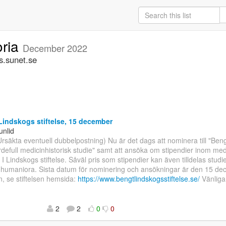
oria
December 2022
s.sunet.se
indskogs stiftelse, 15 december
unlid
(Ursäkta eventuell dubbelpostning) Nu är det dags att nominera till "Ben
ärdefull medicinhistorisk studie" samt att ansöka om stipendier inom med
 I Lindskogs stiftelse. Såväl pris som stipendier kan även tilldelas studi
 humaniora. Sista datum för nominering och ansökningar är den 15 de
n, se stiftelsen hemsida:
https://www.bengtlindskogsstiftelse.se/
Vänliga
2
2
0
0