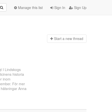
Manage this list
Sign In
Sign Up
Start a n
ew thread
gt I Lindskogs
icinens historia
er inom
cember. För mer
 hälsningar Anna