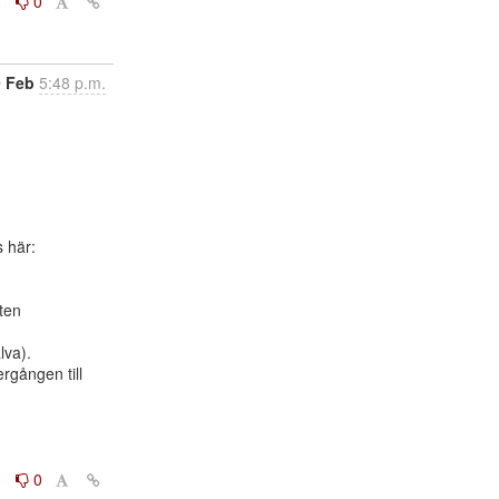
0
0
9 Feb
5:48 p.m.
ten

va).

gången till

0
0