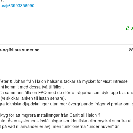
m.us/j/63993356990
er-ng＠lists.sunet.se
2
er & Johan från Halon hälsar & tackar så mycket för visat intresse

ni kommit med dessa två tillfällen.

ja sammanställa en FAQ med de större frågorna som dykt upp bla. und
 skickar länken till listan senare).

gra tekniska djupdykningar utan mer övergripande frågor vi pratar om, 
ktyg för att migrera inställningar från CanIt till Halon ?

t på vad ni använder er av), men funktionerna "under huven" är
