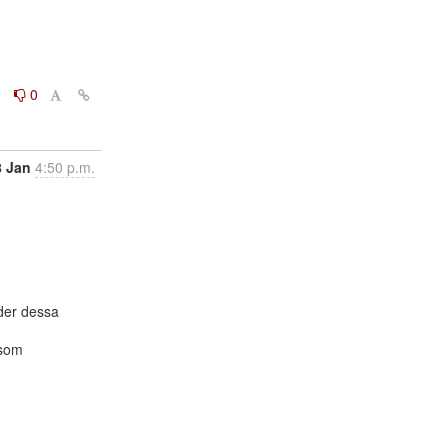
0
0
8 Jan
4:50 p.m.
er dessa

som
