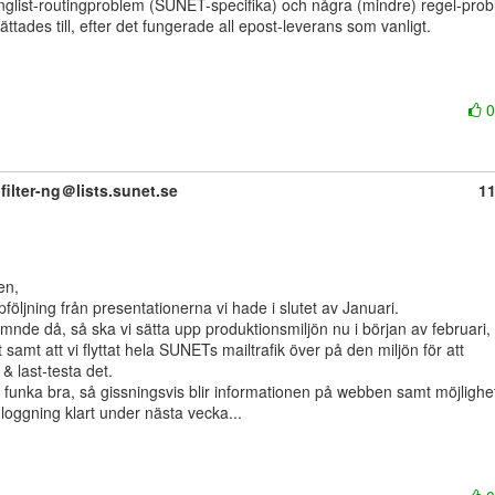
ttades till, efter det fungerade all epost-leverans som vanligt.

filter-ng＠lists.sunet.se
1
öljning från presentationerna vi hade i slutet av Januari.

nde då, så ska vi sätta upp produktionsmiljön nu i början av februari, 
t samt att vi flyttat hela SUNETs mailtrafik över på den miljön för att

& last-testa det.

r funka bra, så gissningsvis blir informationen på webben samt möjlighet 
loggning klart under nästa vecka...
