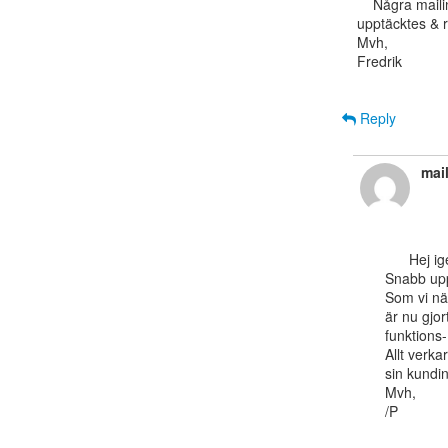
    Några mailinglist-routingproblem (SUNET-specifika) och några (mindre) regel-problem

upptäcktes & rä
Mvh,

Fredrik

Reply
mail
      Hej igen,

Snabb uppf
Som vi näm
är nu gjor
funktions- 
Allt verka
sin kundin
Mvh,

/P
