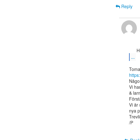
Reply
...
https
Någon
Vi ha
& lar
Först
Vi är
nya p
Trevli
/P
