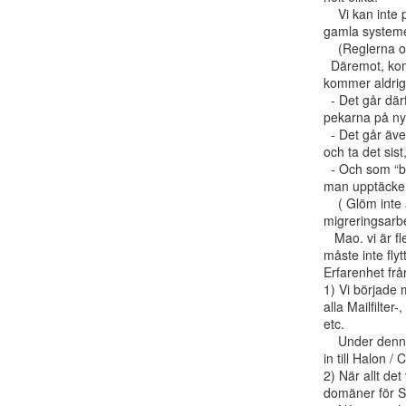
    Vi kan inte på något enkelt sätt migrera några regler & inställningar från det

gamla systemet 
    (Reglerna och Spam-motorerna fungerar helt annorlunda)

  Däremot, kommer gamla CanIt att finns kvar och era inställningar försvinner inte och

kommer aldrig 
  - Det går därför att migrera i liten skala (tex. flytta en domän i taget och peka om MX

pekarna på nya
  - Det går även bra att vänta med att flytta över utgående epost igenom nya lösningen,

och ta det sist
  - Och som “backup" går det även bra att peka tillbaka (alla) MX på gamla CanIt om

man upptäcker 
    ( Glöm inte att ställa ner TTL på MX-pekarna i god tid innan ni börjar

migreringsarbet
   Mao. vi är flexibla med hur ni gör er migrering från gamla till nya lösningen, man

måste inte flyt
Erfarenhet frå
1) Vi började m
alla Mailfilte
etc.

    Under denna period fick vi totalt bara 4 st. fel-klassifierade epost, som vi skickade

in till Halon / C
2) När allt det
domäner för S