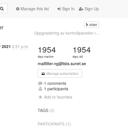
Manage this list
Sign In
Sign Up
older
er
Uppgradering av kontrollpanelen i...
r 2021
2:51 p.m.
1954
1954
days inactive
days old
mailfilter-ng@lists.sunet.se
Manage subscription
1 comments
1 participants
Add to favorites
TAGS
(0)
(1)
PARTICIPANTS