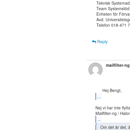
Teknisk Systemadm
Team Systemstöd

Enheten för Förval
Avd. Universitets
Telefon 018-471 7
Reply
mailfilter-n
...
Nej vi har inte flyt
...
  Om det är det, är det möjligt för oss att se dem
