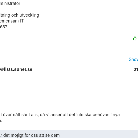
inistratör

tning och utveckling

gemensam IT

657

Show
g＠lists.sunet.se
3
tat över nått sånt alls, då vi anser att det inte ska behövas i nya
