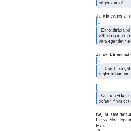
någonstans? 
...
  En följdfråga på ovanstående är: om vi lägger in egna

vitlistningar så f
våra egendefinier
...
   I Can-IT så gäller väl summan av Sunet och våra

regler tillsamman
...
  Och om vi låter markeringen vara kvar i 'Use

default’ finns de
Nej, är "Use defaul
i er vy. Mao. inga 
Mvh,

/P
