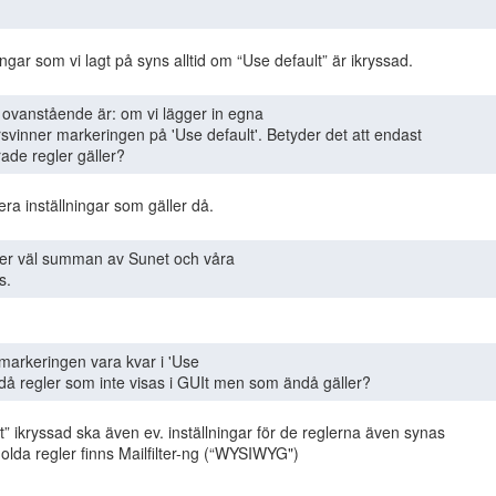
örsvinner markeringen på 'Use default'. Betyder det att endast

ade regler gäller? 
s. 
t då regler som inte visas i GUIt men som ändå gäller? 
t” ikryssad ska även ev. inställningar för de reglerna även synas

dolda regler finns Mailfilter-ng (“WYSIWYG")
