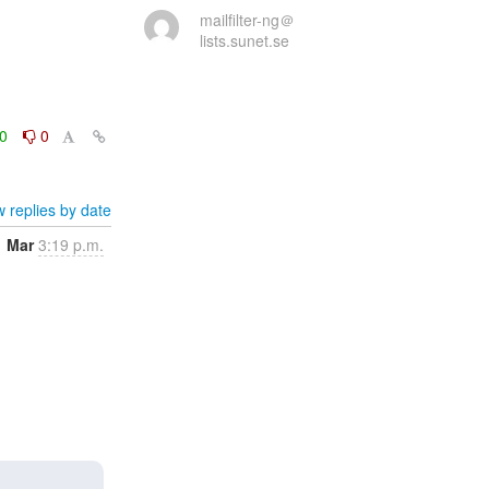
mailfilter-ng＠
lists.sunet.se
0
0
 replies by date
1 Mar
3:19 p.m.