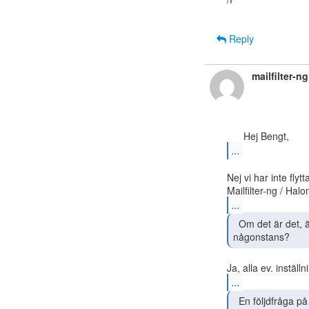
Reply
mailfilter-n
...
Nej vi har inte flyt
...
  Om det är det, är det möjligt för oss att se dem

någonstans? 
...
  En följdfråga på ovanstående är: om vi lägger in egna
