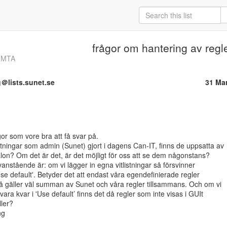
frågor om hantering av regl
n-MTA
ng＠lists.sunet.se
31 Ma
or som vore bra att få svar på.

istningar som admin (Sunet) gjort i dagens Can-IT, finns de uppsatta av

lon? Om det är det, är det möjligt för oss att se dem någonstans?

vanstående är: om vi lägger in egna vitlistningar så försvinner

e default'. Betyder det att endast våra egendefinierade regler

så gäller väl summan av Sunet och våra regler tillsammans. Och om vi

ara kvar i 'Use default’ finns det då regler som inte visas i GUIt

er?

g
