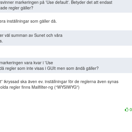
örsvinner markeringen på 'Use default'. Betyder det att endast

ade regler gäller? 
s. 
t då regler som inte visas i GUIt men som ändå gäller? 
t” ikryssad ska även ev. inställningar för de reglerna även synas

dolda regler finns Mailfilter-ng (“WYSIWYG")
