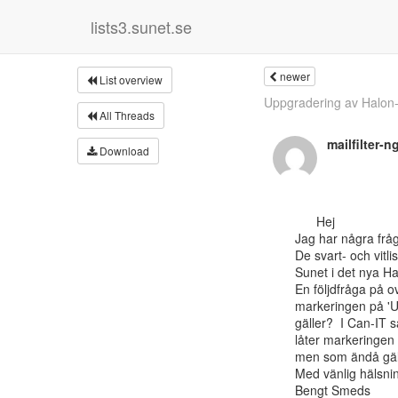
lists3.sunet.se
newer
List overview
Uppgradering av Halo
All Threads
mailfilter-
Download
      Hej

Jag har några fråg
De svart- och vitl
Sunet i det nya Ha
En följdfråga på o
markeringen på 'Us
gäller?  I Can-IT 
låter markeringen v
men som ändå gäll
Med vänlig hälsnin
Bengt Smeds
