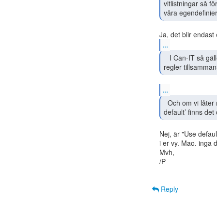
vitlistningar så f
våra egendefinier
...
   I Can-IT så gäller väl summan av Sunet och våra

regler tillsamman
...
  Och om vi låter markeringen vara kvar i 'Use

default’ finns de
Nej, är "Use defaul
i er vy. Mao. inga 
Mvh,

/P

Reply