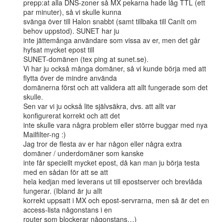
prepp:at alla DNS-zoner så MX pekarna hade låg TTL (ett 
par minuter), så vi skulle kunna

svänga över till Halon snabbt (samt tillbaka till CanIt om 
behov uppstod). SUNET har ju

inte jättemånga användare som vissa av er, men det går 
hyfsat mycket epost till

SUNET-domänen (tex ping at sunet.se).

Vi har ju också många domäner, så vi kunde börja med att 
flytta över de mindre använda

domänerna först och att validera att allt fungerade som det 
skulle.

Sen var vi ju också lite självsäkra, dvs. att allt var 
konfigurerat korrekt och att det

inte skulle vara några problem eller större buggar med nya 
Mailfilter-ng :)

Jag tror de flesta av er har någon eller några extra 
domäner / underdomäner som kanske

inte får speciellt mycket epost, då kan man ju börja testa 
med en sådan för att se att

hela kedjan med leverans ut till epostserver och brevlåda 
fungerar. (Ibland är ju allt

korrekt uppsatt i MX och epost-servrarna, men så är det en 
access-lista någonstans i en

router som blockerar någonstans…)
