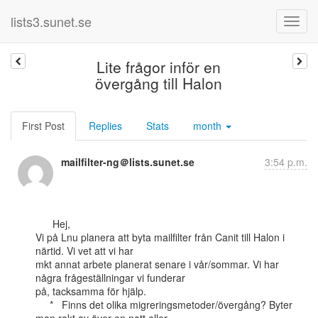
lists3.sunet.se
Lite frågor inför en
övergång till Halon
First Post
Replies
Stats
month
mailfilter-ng＠lists.sunet.se
3:54 p.m.
      Hej,

Vi på Lnu planera att byta mailfilter från Canit till Halon i 
närtid. Vi vet att vi har

mkt annat arbete planerat senare i vår/sommar. Vi har 
några frågeställningar vi funderar

på, tacksamma för hjälp.

     *   Finns det olika migreringsmetoder/övergång? Byter 