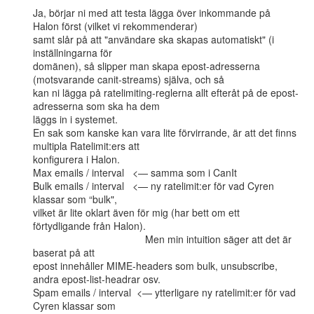
Ja, börjar ni med att testa lägga över inkommande på 
Halon först (vilket vi rekommenderar)

samt slår på att "användare ska skapas automatiskt" (i 
inställningarna för

domänen), så slipper man skapa epost-adresserna 
(motsvarande canit-streams) själva, och så

kan ni lägga på ratelimiting-reglerna allt efteråt på de epost-
adresserna som ska ha dem

läggs in i systemet.

En sak som kanske kan vara lite förvirrande, är att det finns 
multipla Ratelimit:ers att

konfigurera i Halon.

Max emails / interval   <— samma som i CanIt

Bulk emails / interval   <— ny ratelimit:er för vad Cyren 
klassar som “bulk",

vilket är lite oklart även för mig (har bett om ett 
förtydligande från Halon).

                                        Men min intuition säger att det är 
baserat på att

epost innehåller MIME-headers som bulk, unsubscribe, 
andra epost-list-headrar osv.

Spam emails / interval  <— ytterligare ny ratelimit:er för vad 
Cyren klassar som
