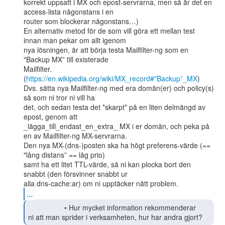
korrekt uppsatt i MX och epost-servrarna, men så är det en 
access-lista någonstans i en

router som blockerar någonstans…)

En alternativ metod för de som vill göra ett mellan test 
innan man pekar om allt igenom

nya lösningen, är att börja testa Mailfilter-ng som en 
"Backup MX” till existerade

Mailfilter. 
(
https://en.wikipedia.org/wiki/MX_record#"Backup”_MX
)

Dvs. sätta nya Mailfilter-ng med era domän(er) och policy(s) 
så som ni tror ni vill ha

det, och sedan testa det *skarpt* på en liten delmängd av 
epost, genom att

_lägga_till_endast_en_extra_ MX i er domän, och peka på 
en av Mailfilter-ng MX-servrarna.

Den nya MX-(dns-)posten ska ha högt preferens-värde (== 
"lång distans” == låg prio)

samt ha ett litet TTL-värde, så ni kan plocka bort den 
snabbt (den försvinner snabbt ur

...
                  • Hur mycket information rekommenderar

ni att man sprider i verksamheten, hur har andra gjort? 