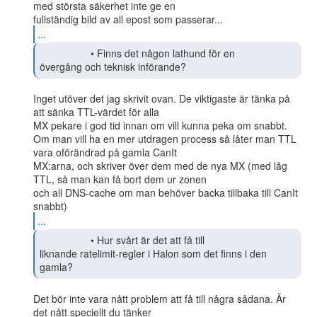
med största säkerhet inte ge en

...
                  • Finns det någon lathund för en

övergång och teknisk införande? 
Inget utöver det jag skrivit ovan. De viktigaste är tänka på 
att sänka TTL-värdet för alla

MX pekare i god tid innan om vill kunna peka om snabbt.

Om man vill ha en mer utdragen process så låter man TTL 
vara oförändrad på gamla CanIt

MX:arna, och skriver över dem med de nya MX (med låg 
TTL, så man kan få bort dem ur zonen

och all DNS-cache om man behöver backa tillbaka till CanIt 
...
                  • Hur svårt är det att få till

liknande ratelimit-regler i Halon som det finns i den 
gamla?  
Det bör inte vara nått problem att få till några sådana. Är 
det nått speciellt du tänker
