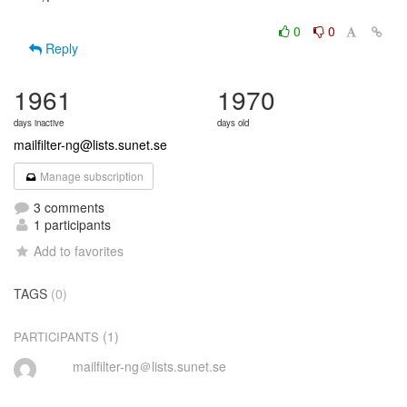
0
0
Reply
1961
1970
days inactive
days old
mailfilter-ng@lists.sunet.se
Manage subscription
3 comments
1 participants
Add to favorites
TAGS
(0)
(1)
PARTICIPANTS
mailfilter-ng＠lists.sunet.se