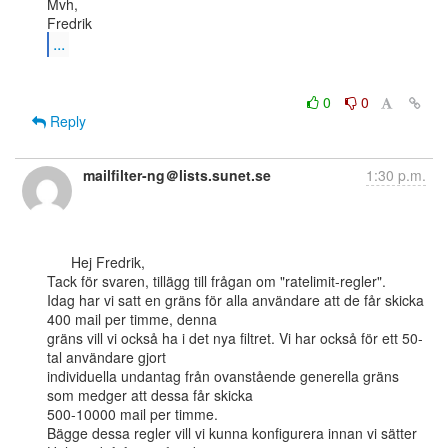
Mvh,

...
0
0
Reply
mailfilter-ng＠lists.sunet.se
1:30 p.m.
      Hej Fredrik,

Tack för svaren, tillägg till frågan om "ratelimit-regler".

Idag har vi satt en gräns för alla användare att de får skicka 
400 mail per timme, denna

gräns vill vi också ha i det nya filtret. Vi har också för ett 50-
tal användare gjort

individuella undantag från ovanstående generella gräns 
som medger att dessa får skicka

500-10000 mail per timme.

Bägge dessa regler vill vi kunna konfigurera innan vi sätter 