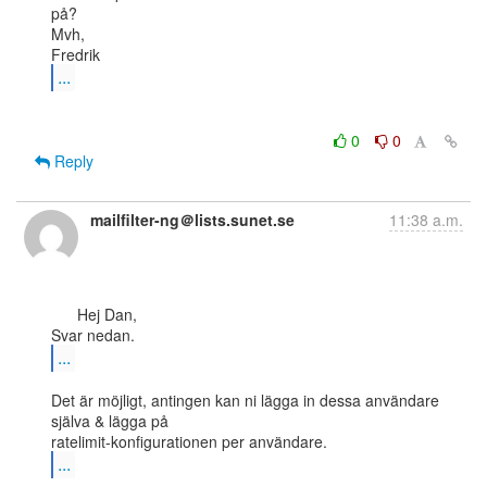
på?

Mvh,

...
0
0
Reply
mailfilter-ng＠lists.sunet.se
11:38 a.m.
      Hej Dan,

...
Det är möjligt, antingen kan ni lägga in dessa användare 
själva & lägga på

...