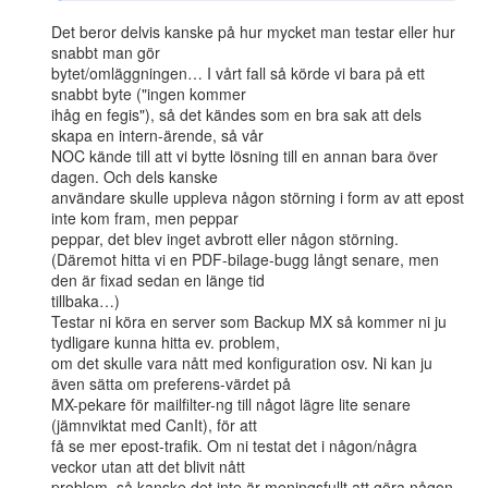
Det beror delvis kanske på hur mycket man testar eller hur 
snabbt man gör

bytet/omläggningen… I vårt fall så körde vi bara på ett 
snabbt byte ("ingen kommer

ihåg en fegis"), så det kändes som en bra sak att dels 
skapa en intern-ärende, så vår

NOC kände till att vi bytte lösning till en annan bara över 
dagen. Och dels kanske

användare skulle uppleva någon störning i form av att epost 
inte kom fram, men peppar

peppar, det blev inget avbrott eller någon störning.

(Däremot hitta vi en PDF-bilage-bugg långt senare, men 
den är fixad sedan en länge tid

tillbaka…)

Testar ni köra en server som Backup MX så kommer ni ju 
tydligare kunna hitta ev. problem,

om det skulle vara nått med konfiguration osv. Ni kan ju 
även sätta om preferens-värdet på

MX-pekare för mailfilter-ng till något lägre lite senare 
(jämnviktat med CanIt), för att

få se mer epost-trafik. Om ni testat det i någon/några 
veckor utan att det blivit nått

problem, så kanske det inte är meningsfullt att göra någon 