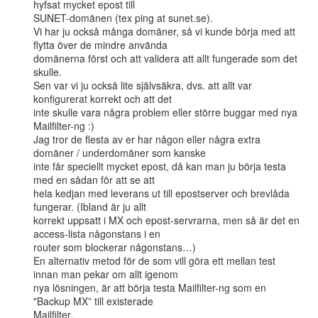
hyfsat mycket epost till

SUNET-domänen (tex ping at sunet.se).

Vi har ju också många domäner, så vi kunde börja med att 
flytta över de mindre använda

domänerna först och att validera att allt fungerade som det 
skulle.

Sen var vi ju också lite självsäkra, dvs. att allt var 
konfigurerat korrekt och att det

inte skulle vara några problem eller större buggar med nya 
Mailfilter-ng :)

Jag tror de flesta av er har någon eller några extra 
domäner / underdomäner som kanske

inte får speciellt mycket epost, då kan man ju börja testa 
med en sådan för att se att

hela kedjan med leverans ut till epostserver och brevlåda 
fungerar. (Ibland är ju allt

korrekt uppsatt i MX och epost-servrarna, men så är det en 
access-lista någonstans i en

router som blockerar någonstans…)

En alternativ metod för de som vill göra ett mellan test 
innan man pekar om allt igenom

nya lösningen, är att börja testa Mailfilter-ng som en 
"Backup MX” till existerade

Mailfilter. 