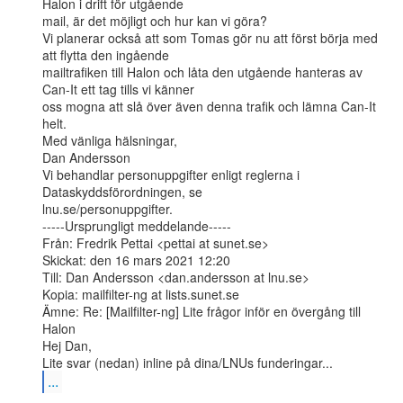
Halon i drift för utgående

mail, är det möjligt och hur kan vi göra?

Vi planerar också att som Tomas gör nu att först börja med 
att flytta den ingående

mailtrafiken till Halon och låta den utgående hanteras av 
Can-It ett tag tills vi känner

oss mogna att slå över även denna trafik och lämna Can-It 
helt.

Med vänliga hälsningar,

Dan Andersson

Vi behandlar personuppgifter enligt reglerna i 
Dataskyddsförordningen, se

lnu.se/personuppgifter.

-----Ursprungligt meddelande-----

Från: Fredrik Pettai <pettai at sunet.se>

Skickat: den 16 mars 2021 12:20

Till: Dan Andersson <dan.andersson at lnu.se>

Kopia: mailfilter-ng at lists.sunet.se

Ämne: Re: [Mailfilter-ng] Lite frågor inför en övergång till 
Halon

Hej Dan,

...