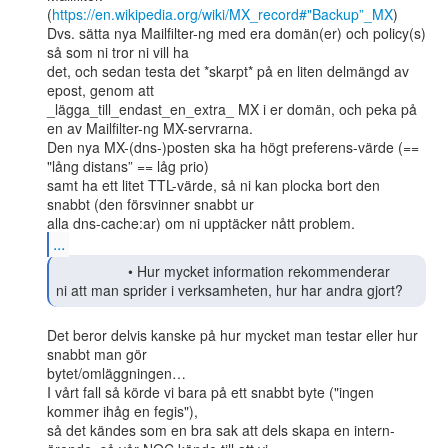
(
https://en.wikipedia.org/wiki/MX_record#"Backup”_MX
)

Dvs. sätta nya Mailfilter-ng med era domän(er) och policy(s) 
så som ni tror ni vill ha

det, och sedan testa det *skarpt* på en liten delmängd av 
epost, genom att

_lägga_till_endast_en_extra_ MX i er domän, och peka på 
en av Mailfilter-ng MX-servrarna.

Den nya MX-(dns-)posten ska ha högt preferens-värde (== 
"lång distans” == låg prio)

samt ha ett litet TTL-värde, så ni kan plocka bort den 
snabbt (den försvinner snabbt ur

...
                  • Hur mycket information rekommenderar

ni att man sprider i verksamheten, hur har andra gjort? 
Det beror delvis kanske på hur mycket man testar eller hur 
snabbt man gör

bytet/omläggningen…

I vårt fall så körde vi bara på ett snabbt byte ("ingen 
kommer ihåg en fegis"),

så det kändes som en bra sak att dels skapa en intern-