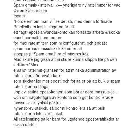
Spam emails / interval  <— ytterligare ny ratelimit:er för vad 
Cyren klassar som

"spam”.

*Fördelen* om man vill se det så, med denna förfinade 
Ratelimit:ers inställningarna är att

ett “ägt” epost-användarkonto kan fortsätta arbeta & skicka 
epost normalt inom ramen

för max ratelimitern som ni konfigurerat, och endast 
spammarnas massutskick kommer att

stoppas (i "Spam email” ratelimitern:s kö).

Mao skulle jag gissa att ni skulle kunna släppa lite på den 
striktare "Max

emails" ratelimit-gränsen för att minska administration av 
ratelimiters för användare

som skickar lite mer epost, och förlita er på att bulk & spam 
ratelimiter:na fångar

upp ev. stulna epost-konton som börjar göra massutskick.

Och om något/några av kontona som gör kontrollerade 
massutskick typiskt gör just

nyhetsbrev-utskick, så bör ni kontrollera så att bulk 
ratelimiter:n inte slår i taket.

All ratelimit:ing gäller bara för utgående epost-trafik (det är 
också därför
