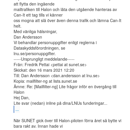
att flytta den ingående

mailtrafiken till Halon och låta den utgående hanteras av 
Can-It ett tag tills vi känner

oss mogna att slå över även denna trafik och lämna Can-It 
helt.

Med vänliga hälsningar,

Dan Andersson

Vi behandlar personuppgifter enligt reglerna i 
Dataskyddsförordningen, se

lnu.se/personuppgifter.

-----Ursprungligt meddelande-----

Från: Fredrik Pettai <pettai at sunet.se>

Skickat: den 16 mars 2021 12:20

Till: Dan Andersson <dan.andersson at lnu.se>

Kopia: mailfilter-ng at lists.sunet.se

Ämne: Re: [Mailfilter-ng] Lite frågor inför en övergång till 
Halon

Hej Dan,

...
När SUNET gick över till Halon-piloten förra året så bytte vi 
bara rakt av. Innan hade vi
