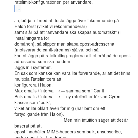
...
Ja, börjar ni med att testa lägga över inkommande på 
Halon först (vilket vi rekommenderar)

samt slår på att "användare ska skapas automatiskt" (i 
inställningarna för

domänen), så slipper man skapa epost-adresserna 
(motsvarande canit-streams) själva, och så

kan ni lägga på ratelimiting-reglerna allt efteråt på de epost-
adresserna som ska ha dem

läggs in i systemet.

En sak som kanske kan vara lite förvirrande, är att det finns 
multipla Ratelimit:ers att

konfigurera i Halon.

Max emails / interval   <— samma som i CanIt

Bulk emails / interval   <— ny ratelimit:er för vad Cyren 
klassar som “bulk",

vilket är lite oklart även för mig (har bett om ett 
förtydligande från Halon).

                                        Men min intuition säger att det är 
baserat på att

epost innehåller MIME-headers som bulk, unsubscribe, 
andra epost-list-headrar osv.
