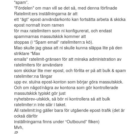
"spam”.

*Fördelen* om man vill se det så, med denna förfinade 
Ratelimit:ers inställningarna är att

ett “ägt” epost-användarkonto kan fortsätta arbeta & skicka 
epost normalt inom ramen

för max ratelimitern som ni konfigurerat, och endast 
spammarnas massutskick kommer att

stoppas (i "Spam email” ratelimitern:s kö).

Mao skulle jag gissa att ni skulle kunna släppa lite på den 
striktare "Max

emails" ratelimit-gränsen för att minska administration av 
ratelimiters för användare

som skickar lite mer epost, och förlita er på att bulk & spam 
ratelimiter:na fångar

upp ev. stulna epost-konton som börjar göra massutskick.

Och om något/några av kontona som gör kontrollerade 
massutskick typiskt gör just

nyhetsbrev-utskick, så bör ni kontrollera så att bulk 
ratelimiter:n inte slår i taket.

All ratelimit:ing gäller bara för utgående epost-trafik (det är 
också därför

inställningarna finns under “Outbound” fliken)

Mvh,

/P
