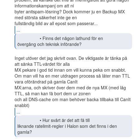
informationskampanj om att ni

byter anitspam-lösning? Dock kommer ju en Backup MX 
med största säkerhet inte ge en

...
                  • Finns det någon lathund för en

övergång och teknisk införande? 
Inget utöver det jag skrivit ovan. De viktigaste är tänka på 
att sänka TTL-värdet för alla

MX pekare i god tid innan om vill kunna peka om snabbt.

Om man vill ha en mer utdragen process så låter man TTL 
vara oförändrad på gamla CanIt

MX:arna, och skriver över dem med de nya MX (med låg 
TTL, så man kan få bort dem ur zonen

och all DNS-cache om man behöver backa tillbaka till CanIt 
...
                  • Hur svårt är det att få till

liknande ratelimit-regler i Halon som det finns i den 
gamla?  