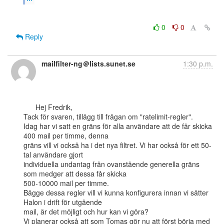
0
0
Reply
mailfilter-ng＠lists.sunet.se
1:30 p.m.
      Hej Fredrik,

Tack för svaren, tillägg till frågan om "ratelimit-regler".

Idag har vi satt en gräns för alla användare att de får skicka 
400 mail per timme, denna

gräns vill vi också ha i det nya filtret. Vi har också för ett 50-
tal användare gjort

individuella undantag från ovanstående generella gräns 
som medger att dessa får skicka

500-10000 mail per timme.

Bägge dessa regler vill vi kunna konfigurera innan vi sätter 
Halon i drift för utgående

mail, är det möjligt och hur kan vi göra?

Vi planerar också att som Tomas gör nu att först börja med 