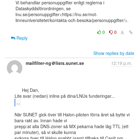
Vi behandlar personuppgifter enligt reglerna i 
Dataskyddsförordningen, se

lnu.se/personuppgifter<https://lnu.se/mot-
linneuniversitetet/kontakta-och-besoka/personuppgifter/>.

0
0
Reply
Show replies by date
mailfilter-ng＠lists.sunet.se
12:19 p.m.
      Hej Dan,

...
När SUNET gick över till Halon-piloten förra året så bytte vi 
bara rakt av. Innan hade vi

prepp:at alla DNS-zoner så MX pekarna hade låg TTL (ett 
par minuter), så vi skulle kunna

svänga över till Halon snabbt (samt tillbaka till CanIt om 