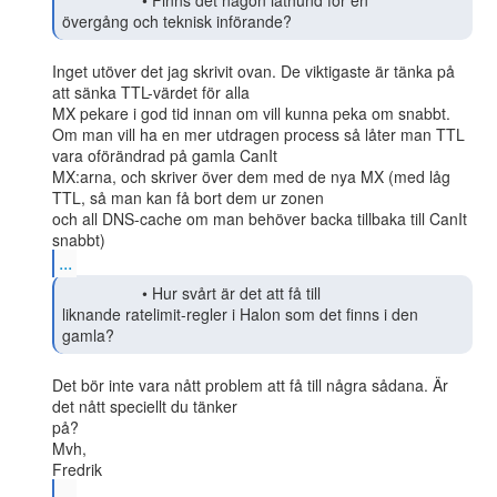
                  • Finns det någon lathund för en

övergång och teknisk införande? 
Inget utöver det jag skrivit ovan. De viktigaste är tänka på 
att sänka TTL-värdet för alla

MX pekare i god tid innan om vill kunna peka om snabbt.

Om man vill ha en mer utdragen process så låter man TTL 
vara oförändrad på gamla CanIt

MX:arna, och skriver över dem med de nya MX (med låg 
TTL, så man kan få bort dem ur zonen

och all DNS-cache om man behöver backa tillbaka till CanIt 
...
                  • Hur svårt är det att få till

liknande ratelimit-regler i Halon som det finns i den 
gamla?  
Det bör inte vara nått problem att få till några sådana. Är 
det nått speciellt du tänker

på?

Mvh,

...