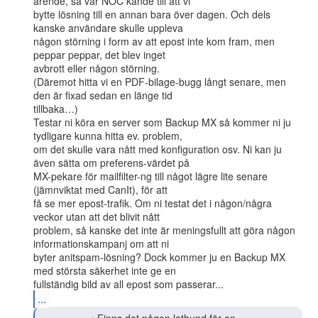
ärende, så vår NOC kände till att vi

bytte lösning till en annan bara över dagen. Och dels 
kanske användare skulle uppleva

någon störning i form av att epost inte kom fram, men 
peppar peppar, det blev inget

avbrott eller någon störning.

(Däremot hitta vi en PDF-bilage-bugg långt senare, men 
den är fixad sedan en länge tid

tillbaka…)

Testar ni köra en server som Backup MX så kommer ni ju 
tydligare kunna hitta ev. problem,

om det skulle vara nått med konfiguration osv. Ni kan ju 
även sätta om preferens-värdet på

MX-pekare för mailfilter-ng till något lägre lite senare 
(jämnviktat med CanIt), för att

få se mer epost-trafik. Om ni testat det i någon/några 
veckor utan att det blivit nått

problem, så kanske det inte är meningsfullt att göra någon 
informationskampanj om att ni

byter anitspam-lösning? Dock kommer ju en Backup MX 
med största säkerhet inte ge en

...