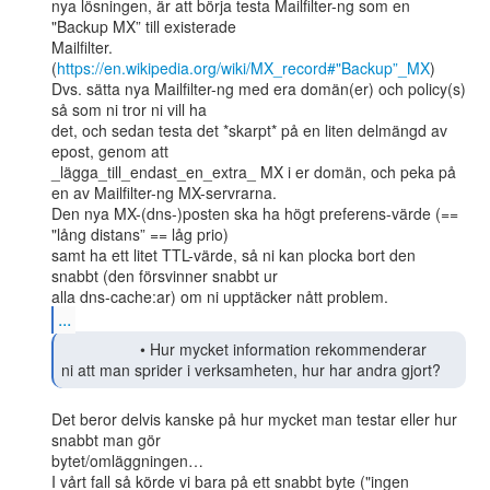
nya lösningen, är att börja testa Mailfilter-ng som en 
"Backup MX” till existerade

Mailfilter. 
(
https://en.wikipedia.org/wiki/MX_record#"Backup”_MX
)

Dvs. sätta nya Mailfilter-ng med era domän(er) och policy(s) 
så som ni tror ni vill ha

det, och sedan testa det *skarpt* på en liten delmängd av 
epost, genom att

_lägga_till_endast_en_extra_ MX i er domän, och peka på 
en av Mailfilter-ng MX-servrarna.

Den nya MX-(dns-)posten ska ha högt preferens-värde (== 
"lång distans” == låg prio)

samt ha ett litet TTL-värde, så ni kan plocka bort den 
snabbt (den försvinner snabbt ur

...
                  • Hur mycket information rekommenderar

ni att man sprider i verksamheten, hur har andra gjort? 
Det beror delvis kanske på hur mycket man testar eller hur 
snabbt man gör

bytet/omläggningen…

I vårt fall så körde vi bara på ett snabbt byte ("ingen 