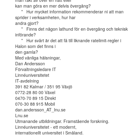
man rakt av över en natt eller

kan man göra en mer delvis övergång?

     *   Hur mycket information rekommenderar ni att man 
sprider i verksamheten, hur har

andra gjort?

     *   Finns det någon lathund för en övergång och teknisk 
införande?

     *   Hur svårt är det att få till liknande ratelimit-regler i 
Halon som det finns i

den gamla?

Med vänliga hälsningar,

Dan Andersson

Förvaltningsledare IT

Linnéuniversitetet

IT-avdelning

391 82 Kalmar / 351 95 Växjö

0772-28 80 00 Växel

0470-70 89 15 Direkt

070-30 88 915 Mobil

dan.andersson_AT_lnu.se

Lnu.se

Utmanande utbildningar. Framstående forskning. 
Linnéuniversitetet - ett modernt,

internationellt universitet i Småland.
