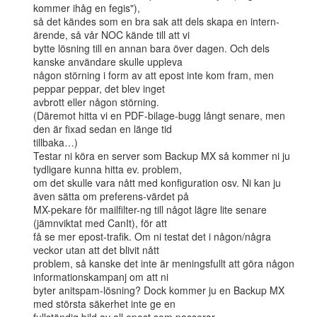
kommer ihåg en fegis"),

så det kändes som en bra sak att dels skapa en intern-
ärende, så vår NOC kände till att vi

bytte lösning till en annan bara över dagen. Och dels 
kanske användare skulle uppleva

någon störning i form av att epost inte kom fram, men 
peppar peppar, det blev inget

avbrott eller någon störning.

(Däremot hitta vi en PDF-bilage-bugg långt senare, men 
den är fixad sedan en länge tid

tillbaka…)

Testar ni köra en server som Backup MX så kommer ni ju 
tydligare kunna hitta ev. problem,

om det skulle vara nått med konfiguration osv. Ni kan ju 
även sätta om preferens-värdet på

MX-pekare för mailfilter-ng till något lägre lite senare 
(jämnviktat med CanIt), för att

få se mer epost-trafik. Om ni testat det i någon/några 
veckor utan att det blivit nått

problem, så kanske det inte är meningsfullt att göra någon 
informationskampanj om att ni

byter anitspam-lösning? Dock kommer ju en Backup MX 
med största säkerhet inte ge en
