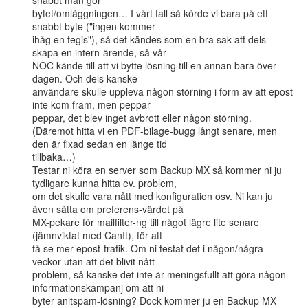
snabbt man gör

bytet/omläggningen… I vårt fall så körde vi bara på ett 
snabbt byte ("ingen kommer

ihåg en fegis"), så det kändes som en bra sak att dels 
skapa en intern-ärende, så vår

NOC kände till att vi bytte lösning till en annan bara över 
dagen. Och dels kanske

användare skulle uppleva någon störning i form av att epost 
inte kom fram, men peppar

peppar, det blev inget avbrott eller någon störning.

(Däremot hitta vi en PDF-bilage-bugg långt senare, men 
den är fixad sedan en länge tid

tillbaka…)

Testar ni köra en server som Backup MX så kommer ni ju 
tydligare kunna hitta ev. problem,

om det skulle vara nått med konfiguration osv. Ni kan ju 
även sätta om preferens-värdet på

MX-pekare för mailfilter-ng till något lägre lite senare 
(jämnviktat med CanIt), för att

få se mer epost-trafik. Om ni testat det i någon/några 
veckor utan att det blivit nått

problem, så kanske det inte är meningsfullt att göra någon 
informationskampanj om att ni

byter anitspam-lösning? Dock kommer ju en Backup MX 