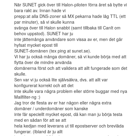
När SUNET gick över till Halon-piloten förra året så bytte vi 
bara rakt av. Innan hade vi

prepp:at alla DNS-zoner så MX pekarna hade låg TTL (ett 
par minuter), så vi skulle kunna

svänga över till Halon snabbt (samt tillbaka till CanIt om 
behov uppstod). SUNET har ju

inte jättemånga användare som vissa av er, men det går 
hyfsat mycket epost till

SUNET-domänen (tex ping at sunet.se).

Vi har ju också många domäner, så vi kunde börja med att 
flytta över de mindre använda

domänerna först och att validera att allt fungerade som det 
skulle.

Sen var vi ju också lite självsäkra, dvs. att allt var 
konfigurerat korrekt och att det

inte skulle vara några problem eller större buggar med nya 
Mailfilter-ng :)

Jag tror de flesta av er har någon eller några extra 
domäner / underdomäner som kanske

inte får speciellt mycket epost, då kan man ju börja testa 
med en sådan för att se att

hela kedjan med leverans ut till epostserver och brevlåda 
fungerar. (Ibland är ju allt
