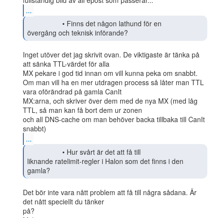
...
                  • Finns det någon lathund för en

övergång och teknisk införande? 
Inget utöver det jag skrivit ovan. De viktigaste är tänka på 
att sänka TTL-värdet för alla

MX pekare i god tid innan om vill kunna peka om snabbt.

Om man vill ha en mer utdragen process så låter man TTL 
vara oförändrad på gamla CanIt

MX:arna, och skriver över dem med de nya MX (med låg 
TTL, så man kan få bort dem ur zonen

och all DNS-cache om man behöver backa tillbaka till CanIt 
...
                  • Hur svårt är det att få till

liknande ratelimit-regler i Halon som det finns i den 
gamla?  
Det bör inte vara nått problem att få till några sådana. Är 
det nått speciellt du tänker

på?
