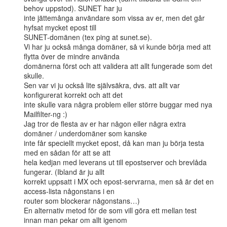
behov uppstod). SUNET har ju

inte jättemånga användare som vissa av er, men det går 
hyfsat mycket epost till

SUNET-domänen (tex ping at sunet.se).

Vi har ju också många domäner, så vi kunde börja med att 
flytta över de mindre använda

domänerna först och att validera att allt fungerade som det 
skulle.

Sen var vi ju också lite självsäkra, dvs. att allt var 
konfigurerat korrekt och att det

inte skulle vara några problem eller större buggar med nya 
Mailfilter-ng :)

Jag tror de flesta av er har någon eller några extra 
domäner / underdomäner som kanske

inte får speciellt mycket epost, då kan man ju börja testa 
med en sådan för att se att

hela kedjan med leverans ut till epostserver och brevlåda 
fungerar. (Ibland är ju allt

korrekt uppsatt i MX och epost-servrarna, men så är det en 
access-lista någonstans i en

router som blockerar någonstans…)

En alternativ metod för de som vill göra ett mellan test 
innan man pekar om allt igenom
