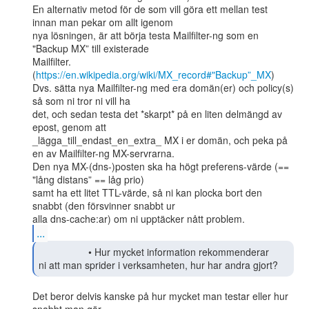
En alternativ metod för de som vill göra ett mellan test 
innan man pekar om allt igenom

nya lösningen, är att börja testa Mailfilter-ng som en 
"Backup MX” till existerade

Mailfilter. 
(
https://en.wikipedia.org/wiki/MX_record#"Backup”_MX
)

Dvs. sätta nya Mailfilter-ng med era domän(er) och policy(s) 
så som ni tror ni vill ha

det, och sedan testa det *skarpt* på en liten delmängd av 
epost, genom att

_lägga_till_endast_en_extra_ MX i er domän, och peka på 
en av Mailfilter-ng MX-servrarna.

Den nya MX-(dns-)posten ska ha högt preferens-värde (== 
"lång distans” == låg prio)

samt ha ett litet TTL-värde, så ni kan plocka bort den 
snabbt (den försvinner snabbt ur

...
                  • Hur mycket information rekommenderar

ni att man sprider i verksamheten, hur har andra gjort? 
Det beror delvis kanske på hur mycket man testar eller hur 