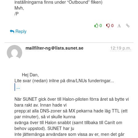
inställningarna finns under “Outbound” fliken)

Mvh,

/P

0
0
Reply
mailfilter-ng＠lists.sunet.se
12:19 p.m.
      Hej Dan,

...
När SUNET gick över till Halon-piloten förra året så bytte vi 
bara rakt av. Innan hade vi

prepp:at alla DNS-zoner så MX pekarna hade låg TTL (ett 
par minuter), så vi skulle kunna

svänga över till Halon snabbt (samt tillbaka till CanIt om 
behov uppstod). SUNET har ju

inte jättemånga användare som vissa av er, men det går 