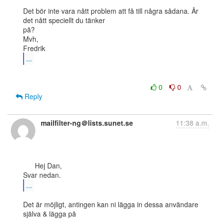
Det bör inte vara nått problem att få till några sådana. Är 
det nått speciellt du tänker

på?

Mvh,

...
0
0
Reply
mailfilter-ng＠lists.sunet.se
11:38 a.m.
      Hej Dan,

...
Det är möjligt, antingen kan ni lägga in dessa användare 
själva & lägga på
