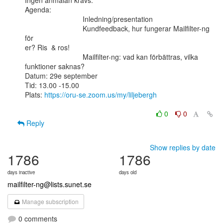
Ingen anmälan krävs.

Agenda:

                             Inledning/presentation

                             Kundfeedback, hur fungerar Mailfilter-ng 
för

er? Ris  & ros!

                             Mailfilter-ng: vad kan förbättras, vilka

funktioner saknas?

Datum: 29e september

Tid: 13.00 -15.00

Plats: 
https://oru-se.zoom.us/my/liljebergh
0
0
Reply
Show replies by date
1786
1786
days inactive
days old
mailfilter-ng@lists.sunet.se
Manage subscription
0 comments