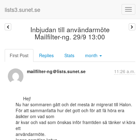
lists3.sunet.se
Inbjudan till användarmöte
Mailfilter-ng. 29/9 13:00
First Post
Replies
Stats
month
mailfilter-ng＠lists.sunet.se
11:26 a.m.
      Hej!

Nu har sommaren gått och det mesta är migrerat till Halon.

För att sammanfatta hur det gott och för att få höra era 
åsikter om vad som

är kvar och vad som önskas inför framtiden så tänker vi köra 
ett

användarmöte.
