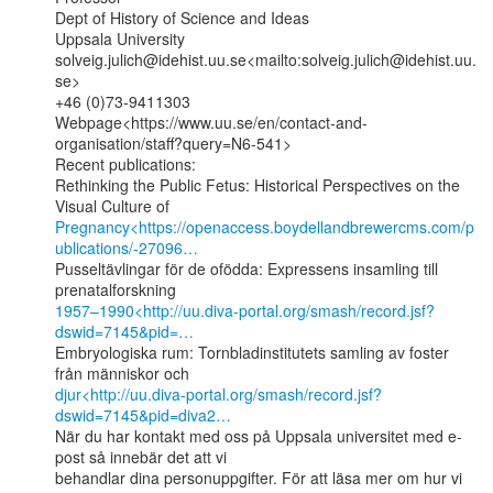
Dept of History of Science and Ideas

Uppsala University

solveig.julich@idehist.uu.se<mailto:solveig.julich@idehist.uu.
se>

+46 (0)73-9411303

Webpage<https://www.uu.se/en/contact-and-
organisation/staff?query=N6-541>

Recent publications:

Rethinking the Public Fetus: Historical Perspectives on the 
Pregnancy<https://openaccess.boydellandbrewercms.com/p
ublications/-27096…
Pusseltävlingar för de ofödda: Expressens insamling till 
1957–1990<http://uu.diva-portal.org/smash/record.jsf?
dswid=7145&pid=…
Embryologiska rum: Tornbladinstitutets samling av foster 
djur<http://uu.diva-portal.org/smash/record.jsf?
dswid=7145&pid=diva2…
När du har kontakt med oss på Uppsala universitet med e-
post så innebär det att vi

behandlar dina personuppgifter. För att läsa mer om hur vi 