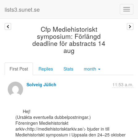
lists3.sunet.se
Cfp Mediehistoriskt
symposium: Förlängd
deadline för abstracts 14
aug
First Post
Replies
Stats
month
Solveig Jülich
11:53 a.m.
      Hej!

(Ursäkta eventuella dubbelpostningar.)

Föreningen Mediehistoriskt 
arkiv<http://mediehistorisktarkiv.se/> bjuder in till

Mediehistoriskt symposium i Uppsala den 24–25 oktober 