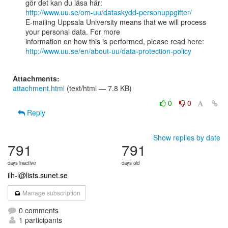
http://www.uu.se/om-uu/dataskydd-personuppgifter/
E-mailing Uppsala University means that we will process 
your personal data. For more

http://www.uu.se/en/about-uu/data-protection-policy
Attachments:
attachment.html
(text/html — 7.8 KB)
0
0
Reply
Show replies by date
791
791
days inactive
days old
ilh-l@lists.sunet.se
Manage subscription
0 comments
1 participants