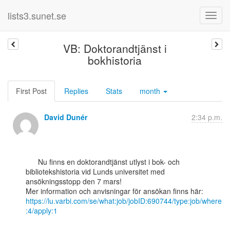
lists3.sunet.se
VB: Doktorandtjänst i
bokhistoria
First Post
Replies
Stats
month
David Dunér
2:34 p.m.
      Nu finns en doktorandtjänst utlyst i bok- och 
bibliotekshistoria vid Lunds universitet med

ansökningsstopp den 7 mars!

https://lu.varbi.com/se/what:job/jobID:690744/type:job/where
:4/apply:1