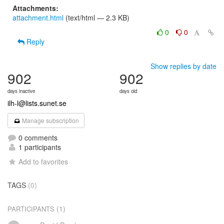
Attachments:
attachment.html
(text/html — 2.3 KB)
0
0
Reply
Show replies by date
902
902
days inactive
days old
ilh-l@lists.sunet.se
Manage subscription
0 comments
1 participants
Add to favorites
TAGS
(0)
(1)
PARTICIPANTS