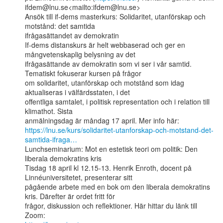
ifdem@lnu.se<mailto:ifdem@lnu.se>

Ansök till if-dems masterkurs: Solidaritet, utanförskap och 
motstånd: det samtida

ifrågasättandet av demokratin

If-dems distanskurs är helt webbaserad och ger en 
mångvetenskaplig belysning av det

ifrågasättande av demokratin som vi ser i vår samtid. 
Tematiskt fokuserar kursen på frågor

om solidaritet, utanförskap och motstånd som idag 
aktualiseras i välfärdsstaten, i det

offentliga samtalet, i politisk representation och i relation till 
klimathot. Sista

https://lnu.se/kurs/solidaritet-utanforskap-och-motstand-det-
samtida-ifraga…
Lunchseminarium: Mot en estetisk teori om politik: Den 
liberala demokratins kris

Tisdag 18 april kl 12.15-13. Henrik Enroth, docent på 
Linnéuniversitetet, presenterar sitt

pågående arbete med en bok om den liberala demokratins 
kris. Därefter är ordet fritt för

frågor, diskussion och reflektioner. Här hittar du länk till 