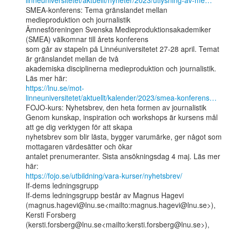
linneuniversitetet/aktuellt/nyheter/2023/utlysning-av-me…
SMEA-konferens: Tema gränslandet mellan 
medieproduktion och journalistik

Ämnesföreningen Svenska Medieproduktionsakademiker 
(SMEA) välkomnar till årets konferens

som går av stapeln på Linnéuniversitetet 27-28 april. Temat 
är gränslandet mellan de två

akademiska disciplinerna medieproduktion och journalistik. 
https://lnu.se/mot-
linneuniversitetet/aktuellt/kalender/2023/smea-konferens…
FOJO-kurs: Nyhetsbrev, den heta formen av journalistik

Genom kunskap, inspiration och workshops är kursens mål 
att ge dig verktygen för att skapa

nyhetsbrev som blir lästa, bygger varumärke, ger något som 
mottagaren värdesätter och ökar

antalet prenumeranter. Sista ansökningsdag 4 maj. Läs mer 
https://fojo.se/utbildning/vara-kurser/nyhetsbrev/
If-dems ledningsgrupp

If-dems ledningsgrupp består av Magnus Hagevi

(magnus.hagevi@lnu.se<mailto:magnus.hagevi@lnu.se>), 
Kersti Forsberg

(kersti.forsberg@lnu.se<mailto:kersti.forsberg@lnu.se>), 