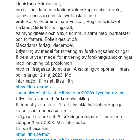
idéhistoria, kriminologi,

media- och kommunikationsvetenskap, socialt arbete, 
språkvetenskap och statsvetenskap med

praktiker verksamma inom Polisen, Regionbiblioteket i 
Halland, Södertörns tingsrätt,

Valmyndigheten och Växjö kommun samt med journalister 
och författare. Boken ges ut på

Makadams förlag i december.

Utlysning av medel för initiering av forskningsansökningar

If-dem utlyser medel för initiering av forskningsansökningar 
med inriktning på problemen

med en ifrågasatt demokrati. Ansökningen öppnar 1 mars 
och stänger 2 maj 2023. Mer

https://lnu.se/mot-
linneuniversitetet/aktuellt/nyheter/2023/utlysning-av-me…
Utlysning av medel för kursutveckling

If-dem utlyser medel för att utveckla tvärvetenskapliga 
kurser som undervisar om en

ifrågasatt demokrati. Ansökningen öppnar 1 mars och 
stänger 2 maj 2023. Mer information

https://lnu.se/mot-