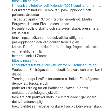
https://lnu.se/mot-
linneuniversitetet/aktuellt/kalender/2023/seminarium-en-…
Forskarseminarium: Demokrati, påskupploppen och 
polisens lärdomar

Tisdag 25 april kl 13.15-14 (språk: engelska). Martin 
Bergqvist, Helena Ekelund och Johan

Rosquist (polisforskning och statsvetenskap), presenterar 
ett utkast till

forskningsansökan om demokratiska rättigheter, 
påskupploppen och vad polisen lärde sig av

krisen. Därefter är ordet fritt för förslag, frågor, diskussion 
och reflektioner. Här

https://lnu.se/mot-
linneuniversitetet/aktuellt/kalender/2023/seminarium-en-…
Workshop: En ifrågasatt demokrati: forskare och praktiker i 
dialog

Torsdag 27 april träffas författarna till boken En ifrågasatt 
demokrati: forskare och

praktiker i dialog för en Workshop i Växjö. If-dems 
omfattande antologiprojekt där

forskare och praktiker möts i tio interaktioner går vidare. I 
det tvärvetenskapliga

bokprojektet samarbetar forskare från biblioteksvetenskap, 