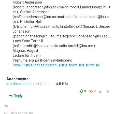
Robert Andersson

(robert.l.andersson@lnu.se<mailto:robert.l.andersson@lnu.s
e>), Staffan Andersson

(staffan.andersson@lnu.se<mailto:staffan.andersson@lnu.s
e>), Kristoffer Holt

(kristoffer.holt@lnu.se<mailto:kristoffer.holt@lnu.se>), Jesper 
Johansson

(jesper.johansson@lnu.se<mailto:jesper.johansson@lnu.se>
) och Sofie Tornhill

(sofie.tornhill@lnu.se<mailto:sofie.tornhill@lnu.se>).

Magnus Hagevi

Ledare för if-dem

https://lists.sunet.se/postorius/lists/ifdem.lists.sunet.se/
Attachments:
attachment.html
(text/html — 14.5 KB)
0
0
Reply
Back to the list