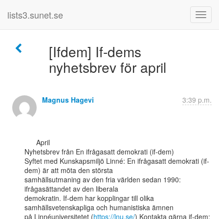
lists3.sunet.se
[Ifdem] If-dems
nyhetsbrev för april
Magnus Hagevi
3:39 p.m.
      April

Nyhetsbrev från En ifrågasatt demokrati (if-dem)

Syftet med Kunskapsmiljö Linné: En ifrågasatt demokrati (if-
dem) är att möta den största

samhällsutmaning av den fria världen sedan 1990: 
ifrågasättandet av den liberala

demokratin. If-dem har kopplingar till olika 
samhällsvetenskapliga och humanistiska ämnen

på Linnéuniversitetet (
https://lnu.se/
) Kontakta gärna if-dem:
