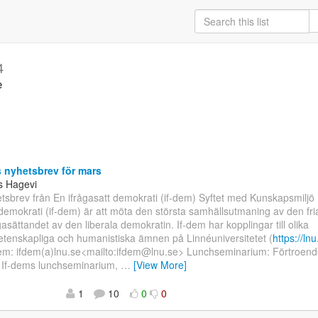
4
e
 nyhetsbrev för mars
s Hagevi
sbrev från En ifrågasatt demokrati (if-dem) Syftet med Kunskapsmiljö
 demokrati (if-dem) är att möta den största samhällsutmaning av den fr
gasättandet av den liberala demokratin. If-dem har kopplingar till olika
etenskapliga och humanistiska ämnen på Linnéuniversitetet (
https://lnu
dem: ifdem(a)lnu.se<mailto:ifdem@lnu.se> Lunchseminarium: Förtroen
r If-dems lunchseminarium,
…
[View More]
1
10
0
0