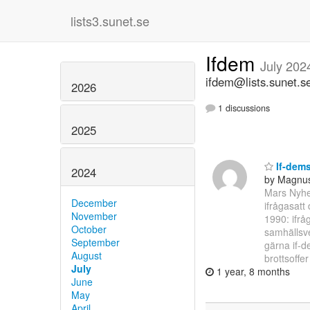
lists3.sunet.se
Ifdem
July 202
ifdem@lists.sunet.s
2026
1 discussions
2025
If-dems
2024
by Magnu
Mars Nyhet
December
ifrågasatt
November
1990: ifrå
October
samhällsv
September
gärna if-
August
brottsoffe
July
1 year, 8 months
June
May
April