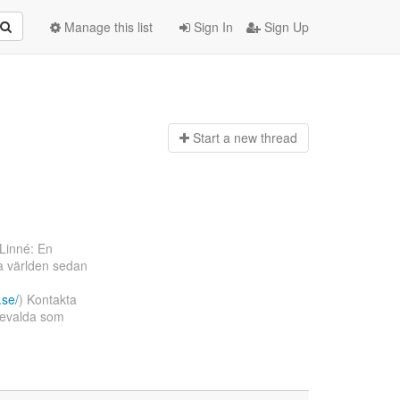
Manage this list
Sign In
Sign Up
Start a n
ew thread
 Linné: En
ia världen sedan
.se/
) Kontakta
devalda som