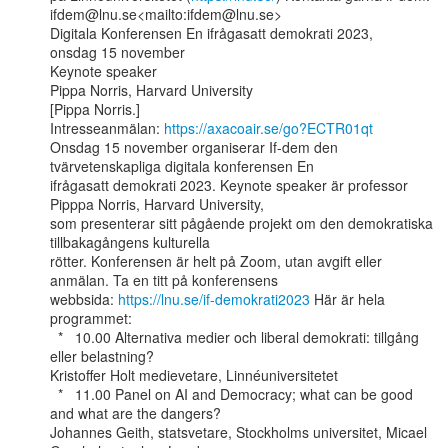
ifdem@lnu.se<mailto:ifdem@lnu.se>

Digitala Konferensen En ifrågasatt demokrati 2023,

onsdag 15 november

Keynote speaker

Pippa Norris, Harvard University

[Pippa Norris.]

Intresseanmälan: 
https://axacoair.se/go?ECTR01qt
Onsdag 15 november organiserar If-dem den 
tvärvetenskapliga digitala konferensen En

ifrågasatt demokrati 2023. Keynote speaker är professor 
Pipppa Norris, Harvard University,

som presenterar sitt pågående projekt om den demokratiska 
tillbakagångens kulturella

rötter. Konferensen är helt på Zoom, utan avgift eller 
anmälan. Ta en titt på konferensens

webbsida: 
https://lnu.se/if-demokrati2023
 Här är hela 
programmet:

  *   10.00 Alternativa medier och liberal demokrati: tillgång 
eller belastning?

Kristoffer Holt medievetare, Linnéuniversitetet

  *   11.00 Panel on AI and Democracy; what can be good 
and what are the dangers?

Johannes Geith, statsvetare, Stockholms universitet, Micael 