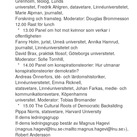
Grenholm, teolog, Lunds

universitet, Fredrik Ahlgren, datavetare, Linnéuniversitetet, 
Marie Alpman, journalist,

Forskning och framsteg. Moderator: Douglas Brommesson

12.00 Rast för lunch

  *   13.00 Panel om hot mot kvinnor som verkar i 
offentligheten

Fanny Holm, jurist, Umeå universitet, Annika Hamrud, 
journalist, Linnéuniversitetet och

David Brax, praktisk filosof, Göteborgs universitetet. 
Moderator: Sofie Tornhill,

  *   14.00 Panel om konspirationsteorier: Hur utmanar 
konspirationsteorier demokratin?

Andreas Önnerfors, idé- och lärdomshistoriker, 
Linnéuniversitetet, Emma Ricknell,

statsvetare, Linnéuniversitetet, Johan Farkas, medie- och 
kommunikationsvetare, Köpenhamns

universitet. Moderator: Tobias Bromander

  *   15.00 The Cultural Roots of Democratic Backsliding

Pippa Norris, statsvetare, Harvard University

If-dems ledningsgrupp

If-dems ledningsgrupp består av Magnus Hagevi

(magnus.hagevi@lnu.se<mailto:magnus.hagevi@lnu.se>), 
Robert Andersson
