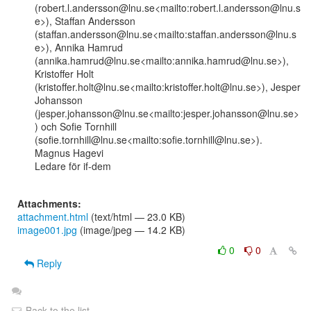
(robert.l.andersson@lnu.se<mailto:robert.l.andersson@lnu.s
e>), Staffan Andersson

(staffan.andersson@lnu.se<mailto:staffan.andersson@lnu.s
e>), Annika Hamrud

(annika.hamrud@lnu.se<mailto:annika.hamrud@lnu.se>), 
Kristoffer Holt

(kristoffer.holt@lnu.se<mailto:kristoffer.holt@lnu.se>), Jesper 
Johansson

(jesper.johansson@lnu.se<mailto:jesper.johansson@lnu.se>
) och Sofie Tornhill

(sofie.tornhill@lnu.se<mailto:sofie.tornhill@lnu.se>).

Magnus Hagevi

Ledare för if-dem

Attachments:
attachment.html
(text/html — 23.0 KB)
image001.jpg
(image/jpeg — 14.2 KB)
0
0
Reply
Back to the list