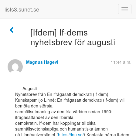
lists3.sunet.se
[Ifdem] If-dems
nyhetsbrev för augusti
Magnus Hagevi
11:44 a.m.
      Augusti

Nyhetsbrev från En ifrågasatt demokrati (If-dem)

Kunskapsmiljö Linné: En ifrågasatt demokrati (If-dem) vill 
bemöta den största

samhällsutmaning av den fria världen sedan 1990: 
ifrågasättandet av den liberala

demokratin. If-dem har kopplingar till olika 
samhällsvetenskapliga och humanistiska ämnen

på Linnéuniversitetet (
https://lnu.se/
) Kontakta gärna if-dem:
