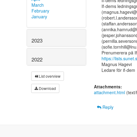
If-dems ledningsg
March
If-dems ledningsg
February
(magnus.hagevi@l
January
(robert.l.anderss
(staffan.andersso
(annika.hamrud@l
(jesper.johansson
2023
(pernilla.severson
(sofie.tornhill@lnu
https://lists.sunet.
2022
Magnus Hagevi

Ledare för if-dem

List overview
Attachments:
Download
attachment.html
(text
Reply