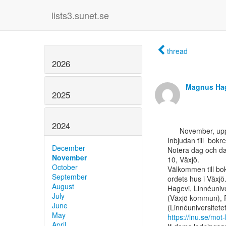
lists3.sunet.se
thread
2026
Magnus Ha
2025
2024
      November, uppdatering

Inbjudan till  bokr
December
Notera dag och da
November
10, Växjö.

October
Välkommen till bok
September
ordets hus i Växjö
August
Hagevi, Linnéunive
July
(Växjö kommun), P
June
May
https://lnu.se/mot
April