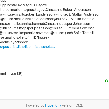
rupp

rupp består av Magnus Hagevi

nu.se<mailto:magnus.hagevi@lnu.se>), Robert Andersson

on@lnu.se<mailto:robert.l.andersson@lnu.se>), Staffan Andersson

n@lnu.se<mailto:staffan.andersson@lnu.se>), Annika Hamrud

nu.se<mailto:annika.hamrud@lnu.se>), Jesper Johansson

@lnu.se<mailto:jesper.johansson@lnu.se>), Pernilla Severson

@lnu.se<mailto:pernilla.severson@lnu.se>) och Sofie Tornhill

.se<mailto:sofie.tornhill@lnu.se>).

se/postorius/lists/ifdem.lists.sunet.se/
/html — 3.6 KB)
Powered by
HyperKitty
version 1.3.2.