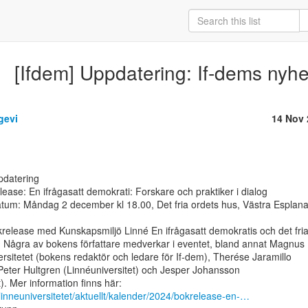
[Ifdem] Uppdatering: If-dems nyh
gevi
14 Nov 
elease: En ifrågasatt demokrati: Forskare och praktiker i dialog

tum: Måndag 2 december kl 18.00, Det fria ordets hus, Västra Esplana
release med Kunskapsmiljö Linné En ifrågasatt demokratis och det fria
. Några av bokens författare medverkar i eventet, bland annat Magnus

rsitetet (bokens redaktör och ledare för If-dem), Therése Jaramillo

eter Hultgren (Linnéuniversitet) och Jesper Johansson

-linneuniversitetet/aktuellt/kalender/2024/bokrelease-en-…