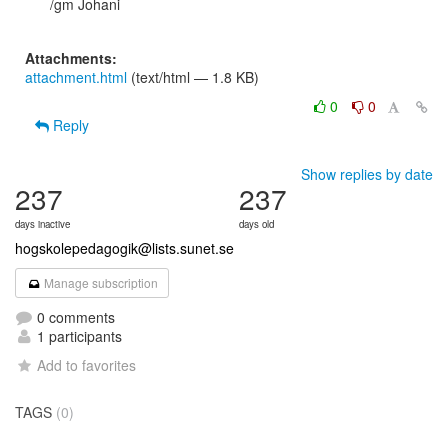
/gm Johani

Attachments:
attachment.html
(text/html — 1.8 KB)
0
0
Reply
Show replies by date
237
237
days inactive
days old
hogskolepedagogik@lists.sunet.se
Manage subscription
0 comments
1 participants
Add to favorites
TAGS
(0)