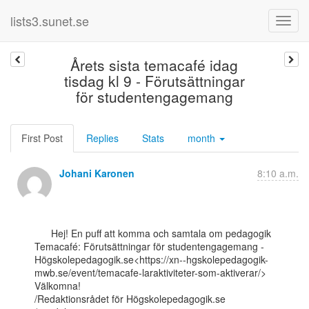
lists3.sunet.se
Årets sista temacafé idag
tisdag kl 9 - Förutsättningar
för studentengagemang
First Post
Replies
Stats
month
Johani Karonen
8:10 a.m.
      Hej! En puff att komma och samtala om pedagogik

Temacafé: Förutsättningar för studentengagemang -

Högskolepedagogik.se<https://xn--hgskolepedagogik-
mwb.se/event/temacafe-laraktiviteter-som-aktiverar/>

Välkomna!

/Redaktionsrådet för Högskolepedagogik.se
