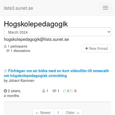
lists3.sunet.se
Hogskolepedagogik
hogskolepedagogik@lists.sunet.se
1 participants
N
ew thread
1 discussions
Förfrågan om att bidra med en kort videofilm till temacafé
om högskolepedagogisk utveckling
by Johani Karonen
2 years,
1
1
0
0
4 months
← Newer
1
Older →