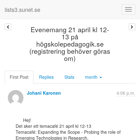
lists3.sunet.se
Evenemang 21 april kl 12-
13 på
högskolepedagogik.se
(registrering behöver göras
om)
First Post
Replies
Stats
month
Johani Karonen
4:06 p.m.
      Hej!

Det sker ett temacafé 21 april kl 12-13

Temacafé: Expanding the Scope - Probing the role of 
Emerging Technologies in Research,
