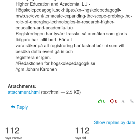
Higher Education and Academia, LU -

Högskolepedagogik.se<https://xn--hgskolepedagogik-
mwb.se/event/temacafe-expanding-the-scope-probing-the-
role-of-emerging-technologies-in-research-higher-
education-and-academia-lu/>

Registreringen har tyvärr trasslat så anmälan som gjorts 
tidigare har fallit bort. För att

vara säker på att registrering har fastnat bör ni som vill 
besöka detta event gå in och

registrera er igen.

//Redaktionen för högskolepedagogik.se

//gm Johani Karonen

Attachments:
attachment.html
(text/html — 2.5 KB)
0
0
Reply
Show replies by date
112
112
days inactive
days old