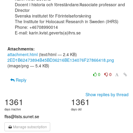
Docent i historia och föreståndare/Associate professor and 
Director

Svenska institutet för Förintelseforskning

The Institute for Holocaust Research in Sweden (IHRS)

Phone: +46708990014

E-mail: karin.kvist.geverts(a)ihrs.se

Attachments:
attachment.html
(text/html — 2.4 KB)
2ED1B62473894B45BD36216BE134076F27866418.png
(image/png — 5.4 KB)
0
0
Reply
Show replies by thread
1361
1361
days inactive
days old
ffss@lists.sunet.se
Manage subscription