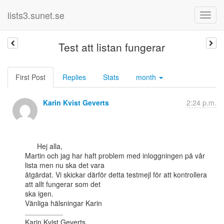
lists3.sunet.se
Test att listan fungerar
First Post
Replies
Stats
month
Karin Kvist Geverts
2:24 p.m.
      Hej alla,

Martin och jag har haft problem med inloggningen på vår 
lista men nu ska det vara

åtgärdat. Vi skickar därför detta testmejl för att kontrollera 
att allt fungerar som det

ska igen.

Vänliga hälsningar Karin

...................

Karin Kvist Geverts 
