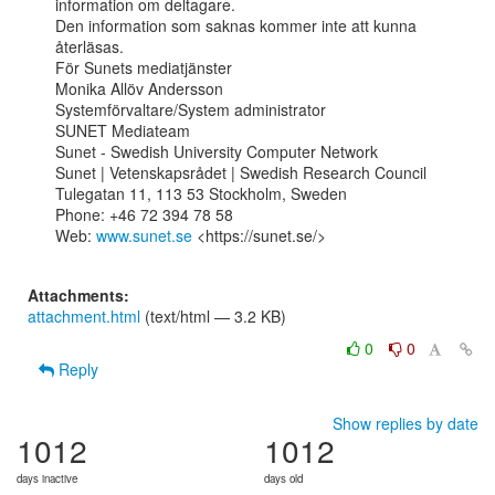
information om deltagare.

Den information som saknas kommer inte att kunna 
återläsas.

För Sunets mediatjänster

Monika Allöv Andersson

Systemförvaltare/System administrator

SUNET Mediateam

Sunet - Swedish University Computer Network

Sunet | Vetenskapsrådet | Swedish Research Council

Tulegatan 11, 113 53 Stockholm, Sweden

Phone: +46 72 394 78 58

Web: 
www.sunet.se
 <https://sunet.se/>

Attachments:
attachment.html
(text/html — 3.2 KB)
0
0
Reply
Show replies by date
1012
1012
days inactive
days old