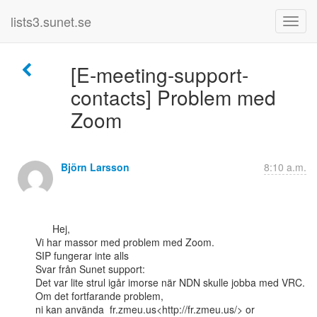
lists3.sunet.se
[E-meeting-support-
contacts] Problem med
Zoom
Björn Larsson
8:10 a.m.
      Hej,

Vi har massor med problem med Zoom.

SIP fungerar inte alls

Svar från Sunet support:

Det var lite strul igår imorse när NDN skulle jobba med VRC. 
Om det fortfarande problem,

ni kan använda  fr.zmeu.us<http://fr.zmeu.us/> or
