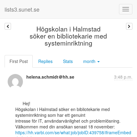
lists3.sunet.se
Högskolan i Halmstad
söker en bibliotekarie med
systeminriktning
First Post
Replies
Stats
month
helena.schmidt＠hh.se
3:48 p.m.
      Hej!

Högskolan i Halmstad söker en bibliotekarie med 
systeminriktning som har ett genuint

intresse för IT, användarvänlighet och problemlösning.

https://hh.varbi.com/se/what:job/jobID:439758/iframeEmbed