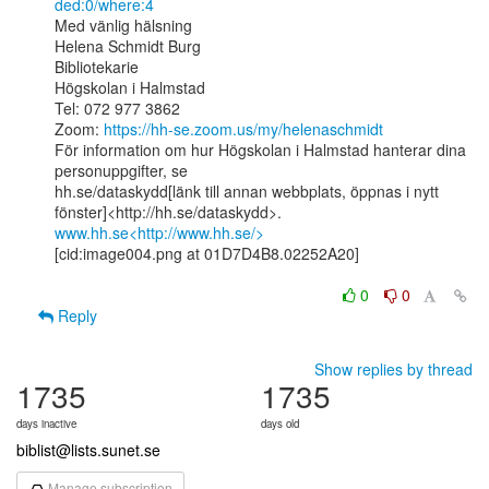
ded:0/where:4
Med vänlig hälsning

Helena Schmidt Burg

Bibliotekarie

Högskolan i Halmstad

Tel: 072 977 3862

Zoom: 
https://hh-se.zoom.us/my/helenaschmidt
För information om hur Högskolan i Halmstad hanterar dina 
personuppgifter, se

hh.se/dataskydd[länk till annan webbplats, öppnas i nytt

www.hh.se<http://www.hh.se/>
[cid:image004.png at 01D7D4B8.02252A20]

0
0
Reply
Show replies by thread
1735
1735
days inactive
days old
biblist@lists.sunet.se
Manage subscription