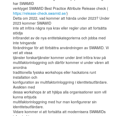
har SWAMID

https://release-check.swamid.se/
)

Detta om 2022, vad kommer att hända under 2023? Under 
2023 kommer SWAMID

inte att införa några nya krav eller regler utan att fortsätta 
stödja

införandet av de nya entitetskategorierna och jobba med 
inte tvingande

förändringar för att förbättra användningen av SWAMID. Vi 
vet att vissa

tjänster forskartjänster kommer under året införa krav på

multifaktorinloggning och därför kommer vi under våren att 
anordna

traditionella fysiska workshops eller hackatons runt 
installation och

konfiguration av multifaktorinloggning i identitetsutfärdare. 
Avsikten med

dessa workshops är att hjälpa alla organisationer som vill 
kunna erbjuda

multifaktorinloggning med hur man konfigurerar sin 
identitetsutfärdare.

Vidare kommer vi att fortsätta att modernisera SWAMIDs 