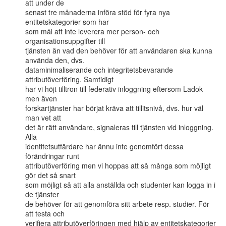
att under de

senast tre månaderna införa stöd för fyra nya 
entitetskategorier som har

som mål att inte leverera mer person- och 
organisationsuppgifter till

tjänsten än vad den behöver för att användaren ska kunna 
använda den, dvs.

dataminimaliserande och integritetsbevarande 
attributöverföring. Samtidigt

har vi höjt tilltron till federativ inloggning eftersom Ladok 
men även

forskartjänster har börjat kräva att tillitsnivå, dvs. hur väl 
man vet att

det är rätt användare, signaleras till tjänsten vid inloggning. 
Alla

identitetsutfärdare har ännu inte genomfört dessa 
förändringar runt

attributöverföring men vi hoppas att så många som möjligt 
gör det så snart

som möjligt så att alla anställda och studenter kan logga in i 
de tjänster

de behöver för att genomföra sitt arbete resp. studier. För 
att testa och

verifiera attributöverföringen med hjälp av entitetskategorier 