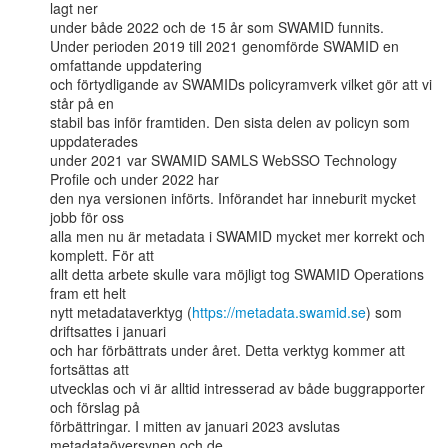
lagt ner

under både 2022 och de 15 år som SWAMID funnits.

Under perioden 2019 till 2021 genomförde SWAMID en 
omfattande uppdatering

och förtydligande av SWAMIDs policyramverk vilket gör att vi 
står på en

stabil bas inför framtiden. Den sista delen av policyn som 
uppdaterades

under 2021 var SWAMID SAMLS WebSSO Technology 
Profile och under 2022 har

den nya versionen införts. Införandet har inneburit mycket 
jobb för oss

alla men nu är metadata i SWAMID mycket mer korrekt och 
komplett. För att

allt detta arbete skulle vara möjligt tog SWAMID Operations 
fram ett helt

nytt metadataverktyg (
https://metadata.swamid.se
) som 
driftsattes i januari

och har förbättrats under året. Detta verktyg kommer att 
fortsättas att

utvecklas och vi är alltid intresserad av både buggrapporter 
och förslag på

förbättringar. I mitten av januari 2023 avslutas 
metadataöversynen och de
