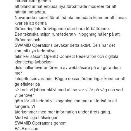
infrastruktur genom

att bland annat erbjuda nya förbättrade modeller för att 
hämta metadata.

Nuvarande modell för att hämta metadata kommer att finnas 
kvar så att denna

förändring inte är tvingande utan bara förbättrande.

Den tekniska miljön runt federativ inloggning håller på att 
förändras och

SWAMID Operations bevakar detta aktivt. Dels har det 
kommit nya federativa

tekniker såsom OpenID Connect Federation och digitala 
identitetsplånböcker,

dels håller leverantörerna av webbläsare på att göra dem 
mer

integritetsbevarande. Bägge dessa förändringar kommer att 
ge effekter på

sikt och vi jobbar aktivt med att se var vi är på väg och vad 
vi behöver

göra för att federativ inloggning kommer att fortsätta att 
fungera. Vi

återkommer med mer information under årets gång.

Med vänliga hälsningar

SWAMID Operations genom

Pål Axelsson
