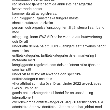
registrerade tjänster som då ännu inte har åtgärdat 
kvarvarande brister

kommer då att avregistreras.

För inloggning i tjänster ska fungera måste 
identitetsutfärdarna skicka

person- och organisationsuppgifter till tjänsterna i samband 
med

inloggning. Inom SWAMID kallar vi detta attributöverföring 
och för att

underlätta denna på ett GDPR-vänligare sätt används något 
som kallas

entitetskategorier. Entitetskategorier är en markering i 
metadata med

kringliggande regelverk som dels definierar vilka tjänster 
som har rätt

under vissa villkor att använda den specifika 
entitetskategorin och dels

vilka attribut som ska överföras. Under 2022 avvecklades 
SWAMID:s tio år

gamla entitetskategorier till fördel för en uppsättning 
internationellt

överenskomna entitetskategorier. Jag vill särskilt tacka alla

administratörer av identitetsutfärdare som har jobbat med 