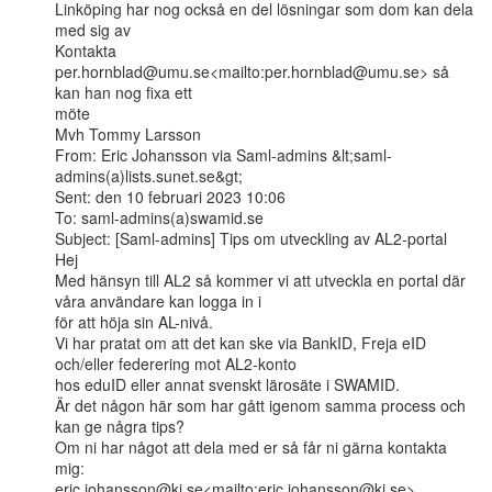
Linköping har nog också en del lösningar som dom kan dela 
med sig av

Kontakta  
per.hornblad@umu.se<mailto:per.hornblad@umu.se> så 
kan han nog fixa ett

möte

Mvh Tommy Larsson

From: Eric Johansson via Saml-admins &lt;saml-
admins(a)lists.sunet.se&gt;

Sent: den 10 februari 2023 10:06

To: saml-admins(a)swamid.se

Subject: [Saml-admins] Tips om utveckling av AL2-portal

Hej

Med hänsyn till AL2 så kommer vi att utveckla en portal där 
våra användare kan logga in i

för att höja sin AL-nivå.

Vi har pratat om att det kan ske via BankID, Freja eID 
och/eller federering mot AL2-konto

hos eduID eller annat svenskt lärosäte i SWAMID.

Är det någon här som har gått igenom samma process och 
kan ge några tips?

Om ni har något att dela med er så får ni gärna kontakta 
mig:

eric.johansson@ki.se<mailto:eric.johansson@ki.se>
