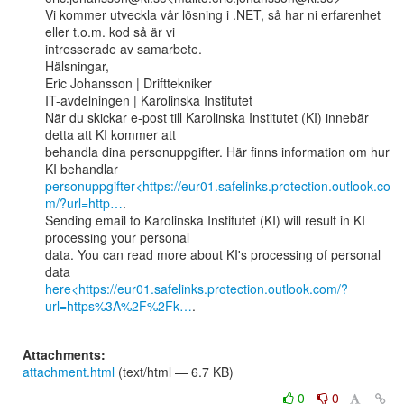
Vi kommer utveckla vår lösning i .NET, så har ni erfarenhet 
eller t.o.m. kod så är vi

intresserade av samarbete.

Hälsningar,

Eric Johansson | Drifttekniker

IT-avdelningen | Karolinska Institutet

När du skickar e-post till Karolinska Institutet (KI) innebär 
detta att KI kommer att

behandla dina personuppgifter. Här finns information om hur 
personuppgifter<https://eur01.safelinks.protection.outlook.co
m/?url=http…
.

Sending email to Karolinska Institutet (KI) will result in KI 
processing your personal

data. You can read more about KI's processing of personal 
here<https://eur01.safelinks.protection.outlook.com/?
url=https%3A%2F%2Fk…
.

Attachments:
attachment.html
(text/html — 6.7 KB)
0
0