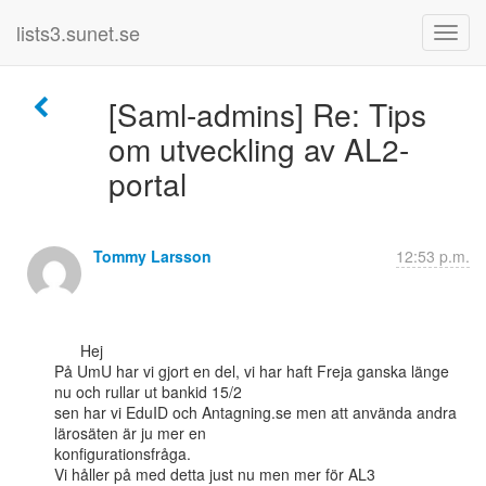
lists3.sunet.se
[Saml-admins] Re: Tips
om utveckling av AL2-
portal
Tommy Larsson
12:53 p.m.
      Hej

På UmU har vi gjort en del, vi har haft Freja ganska länge 
nu och rullar ut bankid 15/2

sen har vi EduID och Antagning.se men att använda andra 
lärosäten är ju mer en

konfigurationsfråga.

Vi håller på med detta just nu men mer för AL3
