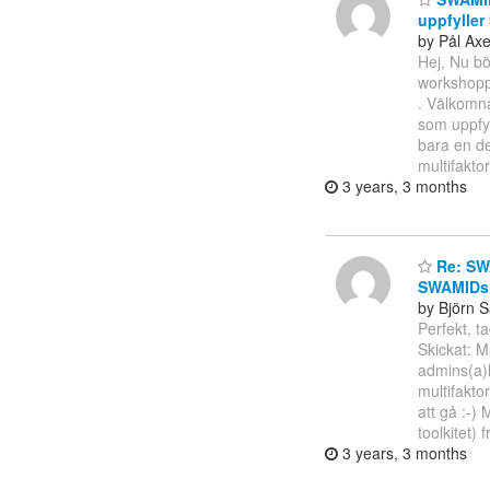
uppfylle
by Pål Ax
Hej, Nu bö
workshop
. Välkomna
som uppfyl
bara en de
multifakto
3 years, 3 months
Re: SWA
SWAMIDs 
by Björn S
Perfekt, 
Skickat: M
admins(a)
multifakto
att gå :-)
toolkitet) 
3 years, 3 months