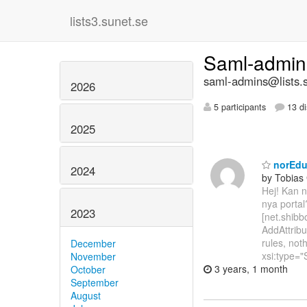
lists3.sunet.se
Saml-admi
saml-admins@lists.
2026
5 participants
13 di
2025
norEduP
2024
by Tobias
Hej! Kan n
nya porta
2023
[net.shibb
AddAttrib
rules, noth
December
xsi:type="
November
3 years, 1 month
October
September
August