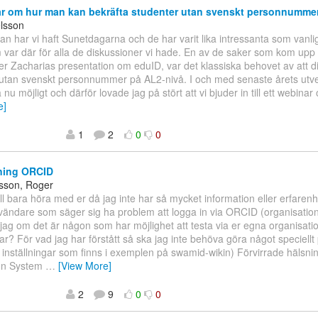
 om hur man kan bekräfta studenter utan svenskt personnummer
elsson
kan har vi haft Sunetdagarna och de har varit lika intressanta som vanligt
m var där för alla de diskussioner vi hade. En av de saker som kom upp 
fter Zacharias presentation om eduID, var det klassiska behovet av att di
 utan svenskt personnummer på AL2-nivå. I och med senaste årets utve
 nu möjligt och därför lovade jag på stört att vi bjuder in till ett webina
e]
1
2
0
0
ning ORCID
sson, Roger
ill bara höra med er då jag inte har så mycket information eller erfaren
ändare som säger sig ha problem att logga in via ORCID (organisatio
jag om det är någon som har möjlighet att testa via er egna organisatio
ar? För vad jag har förstått så ska jag inte behöva göra något speciellt
 inställningar som finns i exemplen på swamid-wikin) Förvirrade hälsni
on System
…
[View More]
2
9
0
0