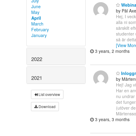
July
Webinar
June
by Pål Ax
May
Hej, I vec
April
alla ni so
March
särskilt e
February
studenter
January
så är detta
[View Mor
3 years, 2 months
2022
Inlogg
2021
by Mårten
Hej! Jag v
Har en anv
List overview
nu undrar 
det funger
Download
(utöver de
Mårtenss
3 years, 3 months