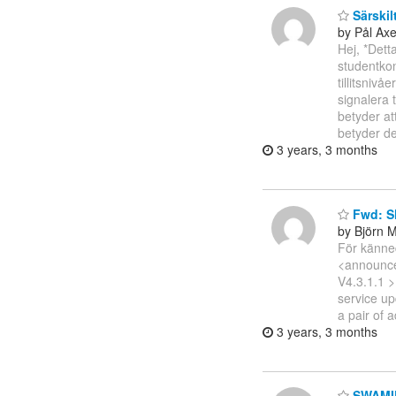
Särskil
by Pål Ax
Hej, *Dett
studentkon
tillitsni
signalera
betyder at
betyder d
3 years, 3 months
Fwd: Sh
by Björn 
För känne
<announce(
V4.3.1.1 >
service up
a pair of 
3 years, 3 months
SWAMID 