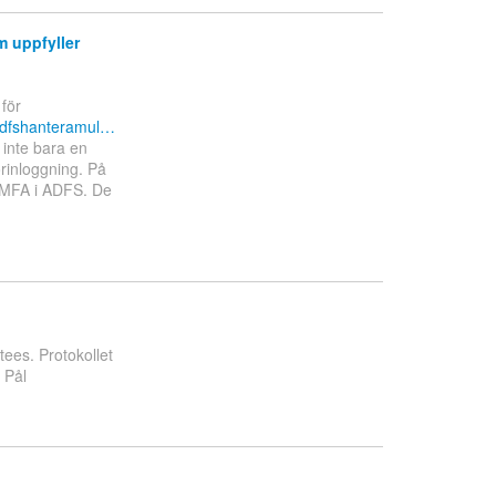
m uppfyller
för
iadfshanteramul…
 inte bara en
orinloggning. På
r MFA i ADFS. De
ees. Protokollet
. Pål