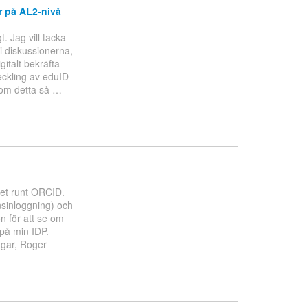
 på AL2-nivå
. Jag vill tacka
i diskussionerna,
gitalt bekräfta
ckling av eduID
r om detta så
…
het runt ORCID.
nsinloggning) och
n för att se om
 på min IDP.
ngar, Roger