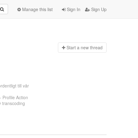
Manage this list
Sign In
Sign Up
Start a n
ew thread
entligt till vår
 Profile Action
y transcoding