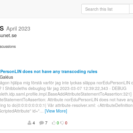
ns
April 2023
sunet.se
scussions
ersonLIN does not have any transcoding rules
 Galéus
ågon hjälpa mig förstå varför jag inte lyckas släppa norEduPersonLIN ord
l? I Shibboleths debuglog får jag 2023-03-07 12:39:22,343 - DEBUG
oleth.idp.saml.profile.impl.BaseAddAttributeStatementToAssertion:321] -
uteStatementToAssertion: Attribute norEduPersonLIN does not have an
ing to do|0:0:0:0:0:0:0:1| Vår attribute-resolver.xml: <AttributeDefinition
ScriptedAttribute" id="
…
[View More]
4
7
0
0