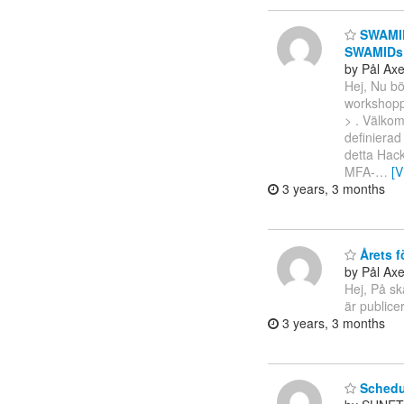
SWAMID 
SWAMIDs 
by Pål Ax
Hej, Nu bö
workshop
> . Välkom
definierad
detta Hack
MFA-
…
[V
3 years, 3 months
Årets f
by Pål Ax
Hej, På sk
är publice
3 years, 3 months
Schedul