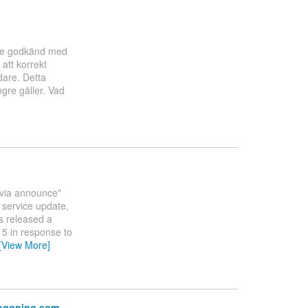
g.se godkänd med
att korrekt
dare. Detta
ngre gäller. Vad
 via announce"
 service update,
s released a
15 in response to
[View More]
nloggning som