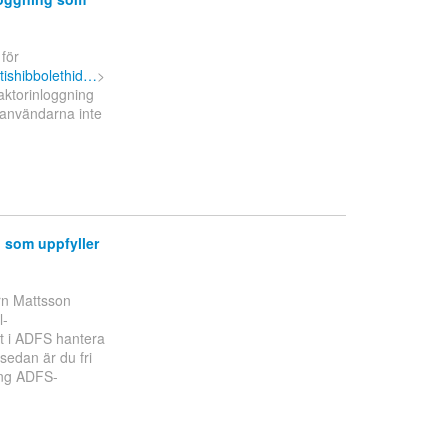
för
tishibbolethid…
>
aktorinloggning
t användarna inte
 som uppfyller
rn Mattsson
l-
t i ADFS hantera
sedan är du fri
ring ADFS-