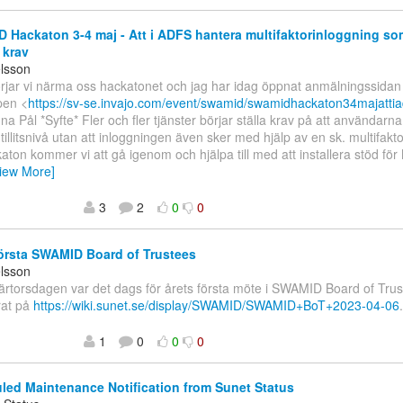
Hackaton 3-4 maj - Att i ADFS hantera multifaktorinloggning so
krav
elsson
rjar vi närma oss hackatonet och jag har idag öppnat anmälningssidan 
pen <
https://sv-se.invajo.com/event/swamid/swamidhackaton34majatt
na Pål *Syfte* Fler och fler tjänster börjar ställa krav på att användarna
 tillitsnivå utan att inloggningen även sker med hjälp av en sk. multifakt
aton kommer vi att gå igenom och hjälpa till med att installera stöd fö
iew More]
3
2
0
0
örsta SWAMID Board of Trustees
elsson
ärtorsdagen var det dags för årets första möte i SWAMID Board of Trust
rat på
https://wiki.sunet.se/display/SWAMID/SWAMID+BoT+2023-04-06
1
0
0
0
ed Maintenance Notification from Sunet Status