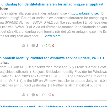
t undantag för identitetshanteraren för antagning.se är upphävt!
elsson
a brev gäller alla som använder antagning.se <
http://antagning.se
> för
tohantering!* För ett år sedan blev identitetsutfärdaren för antagnin
våerna SWAMID AL1 och SWAMID AL2 och 5:e september i år började den 
 tillitsnivån SWAMID AL2 via eduPersonAssurance för bekräftade använ
t det särskilda undantag som funnits när det gäller antagning.se inte lä
etta för mig som använder
…
[View More]
1
2
0
0
ibboleth Identity Provider for Windows service update, V4.3.1.1
Mattsson
dom. // Björn M. > Begin forwarded message: > > From: "Cantor, Scott
a)shibboleth.net> > Subject: Shibboleth Identity Provider for Windows
 Date: 19 April 2023 at 21:03:58 CEST > > > The Shibboleth Project ha
date (V4.3.1.1) to the IdP on Windows installer to update Jetty to 10.0.
advisories announced yesterday. [1] Neither is all that critical but one
…
1
0
0
0
Hackaton 23-24 maj - Att i Shibboleth IdP hantera multifaktori