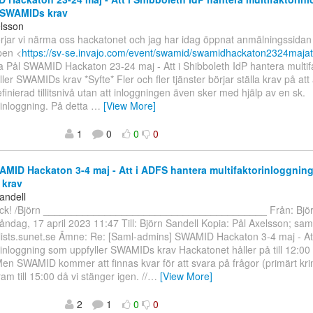
r SWAMIDs krav
elsson
rjar vi närma oss hackatonet och jag har idag öppnat anmälningssidan 
pen <
https://sv-se.invajo.com/event/swamid/swamidhackaton2324majat
 Pål SWAMID Hackaton 23-24 maj - Att i Shibboleth IdP hantera multif
ler SWAMIDs krav *Syfte* Fler och fler tjänster börjar ställa krav på at
finierad tillitsnivå utan att inloggningen även sker med hjälp av en sk.
rinloggning. På detta
…
[View More]
1
0
0
0
MID Hackaton 3-4 maj - Att i ADFS hantera multifaktorinloggning
krav
andell
tack! /Björn ________________________________________ Från: Bjö
åndag, 17 april 2023 11:47 Till: Björn Sandell Kopia: Pål Axelsson; sam
lists.sunet.se Ämne: Re: [Saml-admins] SWAMID Hackaton 3-4 maj - At
rinloggning som uppfyller SWAMIDs krav Hackatonet håller på till 12:00 
 Men SWAMID kommer att finnas kvar för att svara på frågor (primärt k
fram till 15:00 då vi stänger igen. //
…
[View More]
2
1
0
0