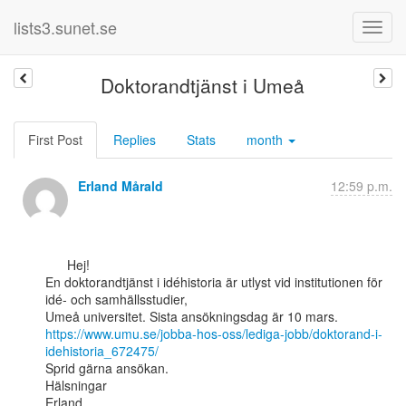
lists3.sunet.se
Doktorandtjänst i Umeå
First Post
Replies
Stats
month
Erland Mårald
12:59 p.m.
      Hej!

En doktorandtjänst i idéhistoria är utlyst vid institutionen för 
idé- och samhällsstudier,

https://www.umu.se/jobba-hos-oss/lediga-jobb/doktorand-i-
idehistoria_672475/
Sprid gärna ansökan.

Hälsningar

Erland
