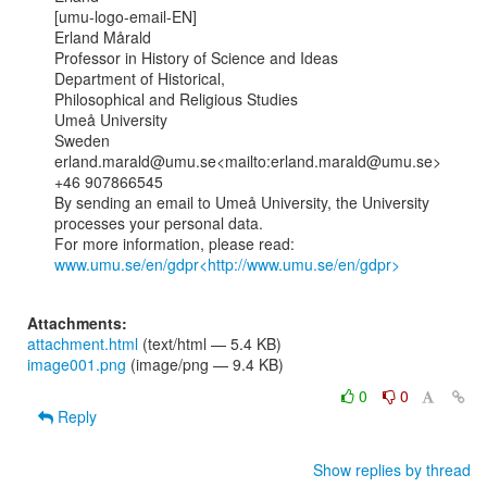
[umu-logo-email-EN]

Erland Mårald

Professor in History of Science and Ideas

Department of Historical,

Philosophical and Religious Studies

Umeå University

Sweden

erland.marald@umu.se<mailto:erland.marald@umu.se>

+46 907866545

By sending an email to Umeå University, the University 
processes your personal data.

For more information, please read: 
www.umu.se/en/gdpr<http://www.umu.se/en/gdpr>
Attachments:
attachment.html
(text/html — 5.4 KB)
image001.png
(image/png — 9.4 KB)
0
0
Reply
Show replies by thread