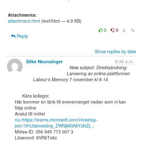
Attachments:
attachment.html
(text/html — 4.9 KB)
0
0
Reply
Show replies by date
Silke Neunsinger
8:36 a.m.
New subject: Direktsändning:
Lansering av online-plattformen
Labour's Memory 7 november kl 9-14
      Kära kollegor,

Här kommer en länk till evenemanget nedan som ni kan 
följa online

nu<https://teams.microsoft.com/l/meetup-
join/19%3ameeting_ZWNjMGNiYzktZj…
Mötes-ID: 356 945 773 007 3

Lösenord: 9VR6Tx6c
