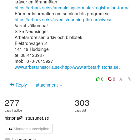
https://arbark.se/sv/anmalningsformular-registration-form/
https://arbark.se/sv/events/opening-the-archives/
Varmt välkomna!

Silke Neunsinger

Arbetarrörelsen arkiv och bibliotek

Elektronvägen 2

141 49 Huddinge

tel 08-4123927

www.arbetarhistoria.se<http://www.arbetarhistoria.se>
0
0
Reply
attachment
277
303
days inactive
days old
historia@lists.sunet.se
Manage subscription
1 comments