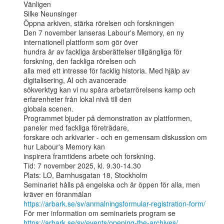
Vänligen

Silke Neunsinger

Öppna arkiven, stärka rörelsen och forskningen

Den 7 november lanseras Labour's Memory, en ny 
internationell plattform som gör över

hundra år av fackliga årsberättelser tillgängliga för 
forskning, den fackliga rörelsen och

alla med ett intresse för facklig historia. Med hjälp av 
digitalisering, AI och avancerade

sökverktyg kan vi nu spåra arbetarrörelsens kamp och 
erfarenheter från lokal nivå till den

globala scenen.

Programmet bjuder på demonstration av plattformen, 
paneler med fackliga företrädare,

forskare och arkivarier - och en gemensam diskussion om 
hur Labour's Memory kan

inspirera framtidens arbete och forskning.

Tid: 7 november 2025, kl. 9.30-14.30

Plats: LO, Barnhusgatan 18, Stockholm

Seminariet hålls på engelska och är öppen för alla, men 
https://arbark.se/sv/anmalningsformular-registration-form/
https://arbark.se/sv/events/opening-the-archives/