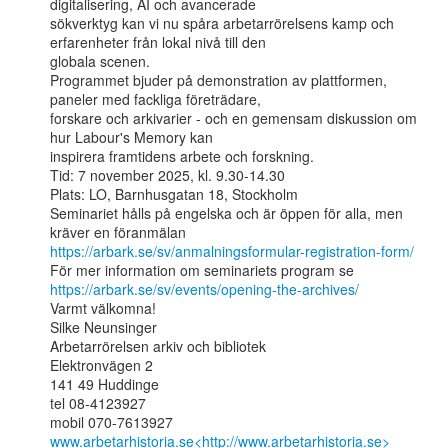
digitalisering, AI och avancerade

sökverktyg kan vi nu spåra arbetarrörelsens kamp och 
erfarenheter från lokal nivå till den

globala scenen.

Programmet bjuder på demonstration av plattformen, 
paneler med fackliga företrädare,

forskare och arkivarier - och en gemensam diskussion om 
hur Labour's Memory kan

inspirera framtidens arbete och forskning.

Tid: 7 november 2025, kl. 9.30-14.30

Plats: LO, Barnhusgatan 18, Stockholm

Seminariet hålls på engelska och är öppen för alla, men 
https://arbark.se/sv/anmalningsformular-registration-form/
https://arbark.se/sv/events/opening-the-archives/
Varmt välkomna!

Silke Neunsinger

Arbetarrörelsen arkiv och bibliotek

Elektronvägen 2

141 49 Huddinge

tel 08-4123927

www.arbetarhistoria.se<http://www.arbetarhistoria.se>