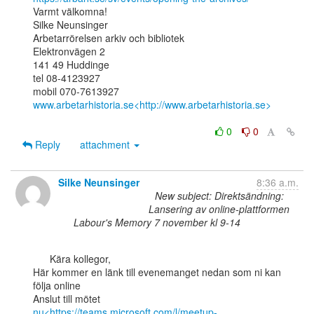
Varmt välkomna!

Silke Neunsinger

Arbetarrörelsen arkiv och bibliotek

Elektronvägen 2

141 49 Huddinge

tel 08-4123927

www.arbetarhistoria.se<http://www.arbetarhistoria.se>
0
0
Reply
attachment
Silke Neunsinger
8:36 a.m.
New subject: Direktsändning:
Lansering av online-plattformen
Labour's Memory 7 november kl 9-14
      Kära kollegor,

Här kommer en länk till evenemanget nedan som ni kan 
följa online

nu<https://teams.microsoft.com/l/meetup-