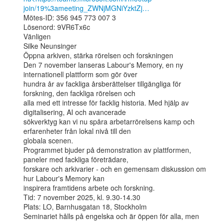
join/19%3ameeting_ZWNjMGNiYzktZj…
Mötes-ID: 356 945 773 007 3

Lösenord: 9VR6Tx6c

Vänligen

Silke Neunsinger

Öppna arkiven, stärka rörelsen och forskningen

Den 7 november lanseras Labour's Memory, en ny 
internationell plattform som gör över

hundra år av fackliga årsberättelser tillgängliga för 
forskning, den fackliga rörelsen och

alla med ett intresse för facklig historia. Med hjälp av 
digitalisering, AI och avancerade

sökverktyg kan vi nu spåra arbetarrörelsens kamp och 
erfarenheter från lokal nivå till den

globala scenen.

Programmet bjuder på demonstration av plattformen, 
paneler med fackliga företrädare,

forskare och arkivarier - och en gemensam diskussion om 
hur Labour's Memory kan

inspirera framtidens arbete och forskning.

Tid: 7 november 2025, kl. 9.30-14.30

Plats: LO, Barnhusgatan 18, Stockholm

Seminariet hålls på engelska och är öppen för alla, men 