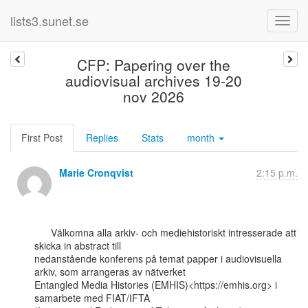
lists3.sunet.se
CFP: Papering over the
audiovisual archives 19-20
nov 2026
First Post
Replies
Stats
month
Marie Cronqvist
2:15 p.m.
      Välkomna alla arkiv- och mediehistoriskt intresserade att 
skicka in abstract till

nedanstående konferens på temat papper i audiovisuella 
arkiv, som arrangeras av nätverket

Entangled Media Histories (EMHIS)<https://emhis.org> i 
samarbete med FIAT/IFTA
