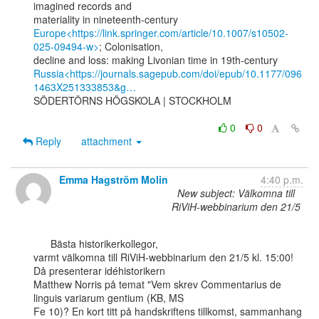
imagined records and

Europe<https://link.springer.com/article/10.1007/s10502-
025-09494-w>
; Colonisation,

Russia<https://journals.sagepub.com/doi/epub/10.1177/096
1463X251333853&g…
SÖDERTÖRNS HÖGSKOLA | STOCKHOLM

0
0
Reply
attachment
Emma Hagström Molin
4:40 p.m.
New subject: Välkomna till
RiViH-webbinarium den 21/5
      Bästa historikerkollegor,

varmt välkomna till RiViH-webbinarium den 21/5 kl. 15:00! 
Då presenterar idéhistorikern

Matthew Norris på temat "Vem skrev Commentarius de 
linguis variarum gentium (KB, MS

Fe 10)? En kort titt på handskriftens tillkomst, sammanhang 