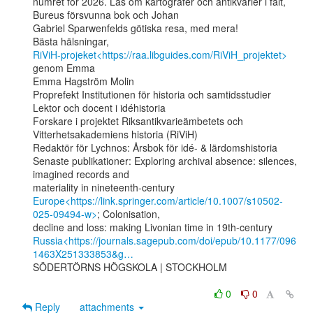
numret för 2026. Läs om kartografer och antikvarier i fält, 
Bureus försvunna bok och Johan

Gabriel Sparwenfelds götiska resa, med mera!

RiViH-projeket<https://raa.libguides.com/RiViH_projektet>
genom Emma

Emma Hagström Molin

Proprefekt Institutionen för historia och samtidsstudier

Lektor och docent i idéhistoria

Forskare i projektet Riksantikvarieämbetets och 
Vitterhetsakademiens historia (RiViH)

Redaktör för Lychnos: Årsbok för idé- & lärdomshistoria

Senaste publikationer: Exploring archival absence: silences, 
imagined records and

Europe<https://link.springer.com/article/10.1007/s10502-
025-09494-w>
; Colonisation,

Russia<https://journals.sagepub.com/doi/epub/10.1177/096
1463X251333853&g…
SÖDERTÖRNS HÖGSKOLA | STOCKHOLM

0
0
Reply
attachments