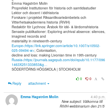
Emma Hagström Molin

Proprefekt Institutionen för historia och samtidsstudier

Lektor och docent i idéhistoria

Forskare i projektet Riksantikvarieämbetets och 
Vitterhetsakademiens historia (RiViH)

Redaktör för Lychnos: Årsbok för idé- & lärdomshistoria

Senaste publikationer: Exploring archival absence: silences, 
imagined records and

Europe<https://link.springer.com/article/10.1007/s10502-
025-09494-w>
; Colonisation,

Russia<https://journals.sagepub.com/doi/epub/10.1177/096
1463X251333853&g…
SÖDERTÖRNS HÖGSKOLA | STOCKHOLM

0
0
Reply
attachment
Emma Hagström Molin
4:40 p.m.
New subject: Välkomna till
RiViH-webbinarium den 21/5