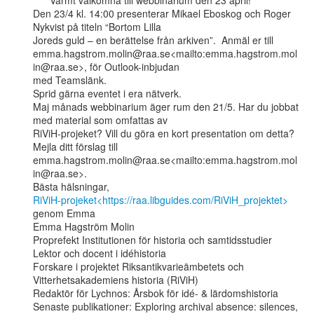
      Varmt välkomna till webbinarium den 23 april!

Den 23/4 kl. 14:00 presenterar Mikael Eboskog och Roger 
Nykvist på titeln “Bortom Lilla

Joreds guld – en berättelse från arkiven”.  Anmäl er till

emma.hagstrom.molin@raa.se<mailto:emma.hagstrom.mol
in@raa.se>, för Outlook-inbjudan

med Teamslänk.

Sprid gärna eventet i era nätverk.

Maj månads webbinarium äger rum den 21/5. Har du jobbat 
med material som omfattas av

RiViH-projeket? Vill du göra en kort presentation om detta? 
Mejla ditt förslag till

emma.hagstrom.molin@raa.se<mailto:emma.hagstrom.mol
in@raa.se>.

RiViH-projeket<https://raa.libguides.com/RiViH_projektet>
genom Emma

Emma Hagström Molin

Proprefekt Institutionen för historia och samtidsstudier

Lektor och docent i idéhistoria

Forskare i projektet Riksantikvarieämbetets och 
Vitterhetsakademiens historia (RiViH)

Redaktör för Lychnos: Årsbok för idé- & lärdomshistoria

Senaste publikationer: Exploring archival absence: silences, 