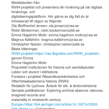
Meddelanden från

RiViH-projektet och presentera din forskning på vår digitala 
forsknings- och

digitaliseringsplattform. Hör gärna av dig ifall du är 
intresserad till någon av följande:

Ola Wolfhechel Jensen: ola.jensen(a)raa.se

Robin Böckerman: robin.bockerman(a)kb.se

Emma Hagström Molin: emma.hagstrom.molin(a)raa.se

Magnus Källström: magnus.kallstrom(a)raa.se

Christopher Natzén: christopher.natzen(a)kb.se

RiViH-projeket<https://raa.libguides.com/RiViH_projektet>
genom Emma

Emma Hagström Molin

Proprefekt Institutionen för historia och samtidsstudier

Lektor och docent i idéhistoria

Forskare i projektet Riksantikvarieämbetets och 
Vitterhetsakademiens historia (RiViH)

Redaktör för Lychnos: Årsbok för idé- & lärdomshistoria

Senaste publikationer: Exploring archival absence: silences, 
imagined records and

Europe<https://link.springer.com/article/10.1007/s10502-
025-09494-w>
; Colonisation,
