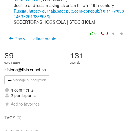
Russia<https://journals.sagepub.com/doi/epub/10.1177/096
1463X251333853&g…
SÖDERTÖRNS HÖGSKOLA | STOCKHOLM

0
0
Reply
attachments
39
131
days inactive
days old
historia@lists.sunet.se
Manage subscription
4 comments
2 participants
Add to favorites
TAGS
(0)