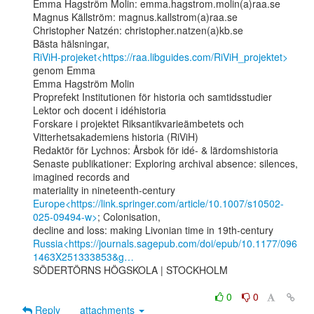
Emma Hagström Molin: emma.hagstrom.molin(a)raa.se

Magnus Källström: magnus.kallstrom(a)raa.se

Christopher Natzén: christopher.natzen(a)kb.se

RiViH-projeket<https://raa.libguides.com/RiViH_projektet>
genom Emma

Emma Hagström Molin

Proprefekt Institutionen för historia och samtidsstudier

Lektor och docent i idéhistoria

Forskare i projektet Riksantikvarieämbetets och 
Vitterhetsakademiens historia (RiViH)

Redaktör för Lychnos: Årsbok för idé- & lärdomshistoria

Senaste publikationer: Exploring archival absence: silences, 
imagined records and

Europe<https://link.springer.com/article/10.1007/s10502-
025-09494-w>
; Colonisation,

Russia<https://journals.sagepub.com/doi/epub/10.1177/096
1463X251333853&g…
SÖDERTÖRNS HÖGSKOLA | STOCKHOLM

0
0
Reply
attachments