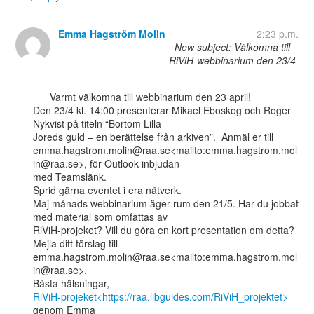
Emma Hagström Molin
2:23 p.m.
New subject: Välkomna till
RiViH-webbinarium den 23/4
      Varmt välkomna till webbinarium den 23 april!

Den 23/4 kl. 14:00 presenterar Mikael Eboskog och Roger 
Nykvist på titeln “Bortom Lilla

Joreds guld – en berättelse från arkiven”.  Anmäl er till

emma.hagstrom.molin@raa.se<mailto:emma.hagstrom.mol
in@raa.se>, för Outlook-inbjudan

med Teamslänk.

Sprid gärna eventet i era nätverk.

Maj månads webbinarium äger rum den 21/5. Har du jobbat 
med material som omfattas av

RiViH-projeket? Vill du göra en kort presentation om detta? 
Mejla ditt förslag till

emma.hagstrom.molin@raa.se<mailto:emma.hagstrom.mol
in@raa.se>.

RiViH-projeket<https://raa.libguides.com/RiViH_projektet>
genom Emma
