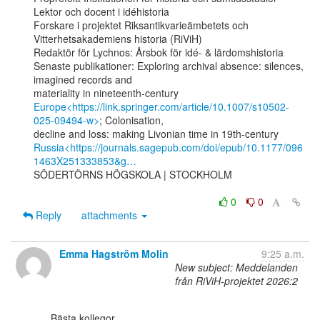
Lektor och docent i idéhistoria

Forskare i projektet Riksantikvarieämbetets och 
Vitterhetsakademiens historia (RiViH)

Redaktör för Lychnos: Årsbok för idé- & lärdomshistoria

Senaste publikationer: Exploring archival absence: silences, 
imagined records and

Europe<https://link.springer.com/article/10.1007/s10502-
025-09494-w>
; Colonisation,

Russia<https://journals.sagepub.com/doi/epub/10.1177/096
1463X251333853&g…
SÖDERTÖRNS HÖGSKOLA | STOCKHOLM

0
0
Reply
attachments
Emma Hagström Molin
9:25 a.m.
New subject: Meddelanden
från RiViH-projektet 2026:2
      Bästa kollegor,
