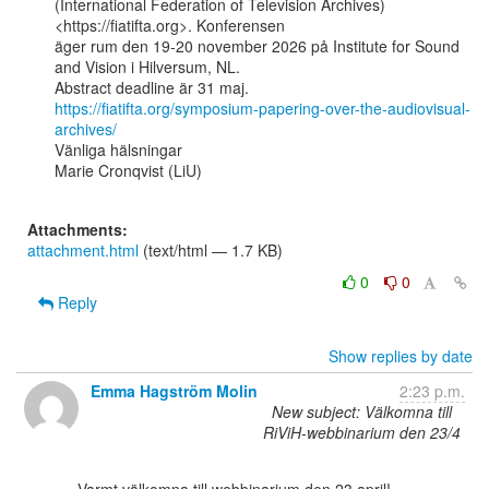
(International Federation of Television Archives)
<https://fiatifta.org>. Konferensen

äger rum den 19-20 november 2026 på Institute for Sound 
and Vision i Hilversum, NL.

https://fiatifta.org/symposium-papering-over-the-audiovisual-
archives/
Vänliga hälsningar

Marie Cronqvist (LiU)

Attachments:
attachment.html
(text/html — 1.7 KB)
0
0
Reply
Show replies by date
Emma Hagström Molin
2:23 p.m.
New subject: Välkomna till
RiViH-webbinarium den 23/4