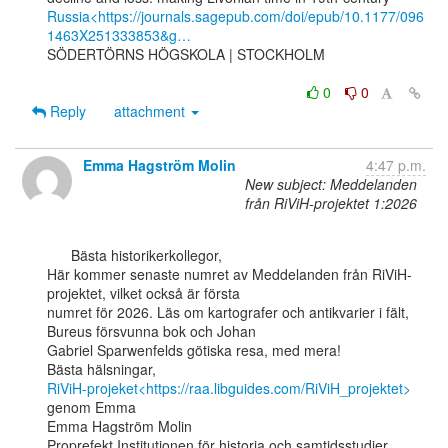
Russia<https://journals.sagepub.com/doi/epub/10.1177/096
1463X251333853&g…
SÖDERTÖRNS HÖGSKOLA | STOCKHOLM

0
0
Reply
attachment
Emma Hagström Molin
4:47 p.m.
New subject: Meddelanden
från RiViH-projektet 1:2026
      Bästa historikerkollegor,

Här kommer senaste numret av Meddelanden från RiViH-
projektet, vilket också är första

numret för 2026. Läs om kartografer och antikvarier i fält, 
Bureus försvunna bok och Johan

Gabriel Sparwenfelds götiska resa, med mera!

RiViH-projeket<https://raa.libguides.com/RiViH_projektet>
genom Emma

Emma Hagström Molin

Proprefekt Institutionen för historia och samtidsstudier
