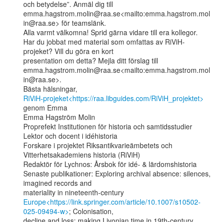
och betydelse”. Anmäl dig till

emma.hagstrom.molin@raa.se<mailto:emma.hagstrom.mol
in@raa.se> för teamslänk.

Alla varmt välkomna! Sprid gärna vidare till era kollegor.

Har du jobbat med material som omfattas av RiViH-
projeket? Vill du göra en kort

presentation om detta? Mejla ditt förslag till

emma.hagstrom.molin@raa.se<mailto:emma.hagstrom.mol
in@raa.se>.

RiViH-projeket<https://raa.libguides.com/RiViH_projektet>
genom Emma

Emma Hagström Molin

Proprefekt Institutionen för historia och samtidsstudier

Lektor och docent i idéhistoria

Forskare i projektet Riksantikvarieämbetets och 
Vitterhetsakademiens historia (RiViH)

Redaktör för Lychnos: Årsbok för idé- & lärdomshistoria

Senaste publikationer: Exploring archival absence: silences, 
imagined records and

Europe<https://link.springer.com/article/10.1007/s10502-
025-09494-w>
; Colonisation,
