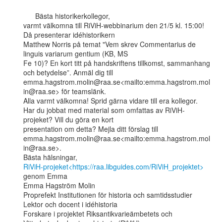
      Bästa historikerkollegor,

varmt välkomna till RiViH-webbinarium den 21/5 kl. 15:00! 
Då presenterar idéhistorikern

Matthew Norris på temat "Vem skrev Commentarius de 
linguis variarum gentium (KB, MS

Fe 10)? En kort titt på handskriftens tillkomst, sammanhang 
och betydelse”. Anmäl dig till

emma.hagstrom.molin@raa.se<mailto:emma.hagstrom.mol
in@raa.se> för teamslänk.

Alla varmt välkomna! Sprid gärna vidare till era kollegor.

Har du jobbat med material som omfattas av RiViH-
projeket? Vill du göra en kort

presentation om detta? Mejla ditt förslag till

emma.hagstrom.molin@raa.se<mailto:emma.hagstrom.mol
in@raa.se>.

RiViH-projeket<https://raa.libguides.com/RiViH_projektet>
genom Emma

Emma Hagström Molin

Proprefekt Institutionen för historia och samtidsstudier

Lektor och docent i idéhistoria

Forskare i projektet Riksantikvarieämbetets och 