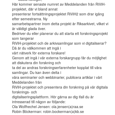
Här kommer senaste numret av Meddelanden från RiViH-
projektet, där vi bland annat

presenterar fortsättningsprojektet RiViH2 som drar igång 
efter semestrarna. Ny

samarbetspartner inom detta projekt är Riksarkivet, vilket vi 
är väldigt glada över.

Bedriver du eller planerar du att starta ett forskningsprojekt 
som tangerar

RiViH-projektet och de arkivsamlingar som vi digitaliserar? 
Då är du välkommen att ingå i

vårt nätverk för externa forskare!

Genom att ingå i vår externa forskargrupp får du möjlighet 
att diskutera din forskning och

ta del av andras forskningserfarenheter kopplat till våra 
samlingar. Du kan även delta i

våra seminarier och webbinarier, publicera artiklar i vårt 
Meddelanden från

RiViH-projektet och presentera din forskning på vår digitala 
forsknings- och

digitaliseringsplattform. Hör gärna av dig ifall du är 
intresserad till någon av följande:

Ola Wolfhechel Jensen: ola.jensen(a)raa.se

Robin Böckerman: robin.bockerman(a)kb.se
