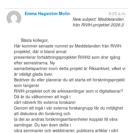
Emma Hagström Molin
9:25 a.m.
New subject: Meddelanden
från RiViH-projektet 2026:2
      Bästa kollegor,

Här kommer senaste numret av Meddelanden från RiViH-
projektet, där vi bland annat

presenterar fortsättningsprojektet RiViH2 som drar igång 
efter semestrarna. Ny

samarbetspartner inom detta projekt är Riksarkivet, vilket vi 
är väldigt glada över.

Bedriver du eller planerar du att starta ett forskningsprojekt 
som tangerar

RiViH-projektet och de arkivsamlingar som vi digitaliserar? 
Då är du välkommen att ingå i

vårt nätverk för externa forskare!

Genom att ingå i vår externa forskargrupp får du möjlighet 
att diskutera din forskning och

ta del av andras forskningserfarenheter kopplat till våra 
samlingar. Du kan även delta i

våra seminarier och webbinarier, publicera artiklar i vårt 