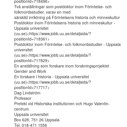
positionId=718496>

Två anställningar som postdoktor inom Förintelse- och 
folkmordsstudier, varav en med

särskild inriktning på Förintelsens historia och minneskultur

Postdoktor inom Förintelsens historia och minneskultur - 
Uppsala universitet

(uu.se)<https://www.jobb.uu.se/detaljsida/?
positionId=718361>

Postdoktor inom Förintelse- och folkmordsstudier - Uppsala 
universitet

(uu.se)<https://www.jobb.uu.se/detaljsida/?
positionId=717829>

En anställning som forskare inom forskningsprojektet 
Gender and Work

En forskare i historia - Uppsala universitet

(uu.se)<https://www.jobb.uu.se/detaljsida/?
positionId=717717>

Dag Lindström

Professor

Prefekt vid Historiska institutionen och Hugo Valentin-
centrum

Uppsala universitet

Box 628, 751 26 Uppsala

Tel. 018-471 1556
