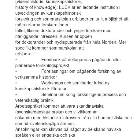
(videnshistorie, kunnskapshistorie,

history of knowledge). LUCK är en ledande institution i 
utvecklingen av kunskapshistorisk

forskning och sommarskolan erbjuder en unik möjlighet att 
möta erfarna forskare inom

fältet, liksom doktorander och yngre forskare med 
närliggande intressen. Kursen är öppen

för doktorander och nydisputerade från hela Norden. Mer 
specifikt kommer sommarskolan att

erbjuda:

•                    Feedback på deltagarnas pågående eller 
planerade forskningsprojekt

•                    Föreläsningar om pågående forskning av 
verksamma historiker

•                    Workshops och seminarier kring ny 
kunskapshistorisk litteratur

•                    Seminarium kring forskningens process och 
vetenskaplig praktik

Arbetsspråket kommer att vara skandinaviska 
(svenska/danska/norska) och vi välkomnar

sökande med historiska intressen från alla humanistiska och 
samhällsvetenskapliga ämnen.

Ansökningar kan skrivas på något av de skandinaviska 
språken eller engelska och ska
