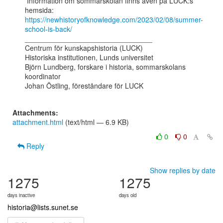
 Information om sommarskolan finns även på LUCK:s 
https://newhistoryofknowledge.com/2023/02/08/summer-
school-is-back/
________________________________

Centrum för kunskapshistoria (LUCK)

Historiska institutionen, Lunds universitet

Björn Lundberg, forskare i historia, sommarskolans 
koordinator

Johan Östling, föreståndare för LUCK

Attachments:
attachment.html
(text/html — 6.9 KB)
0
0
Reply
Show replies by date
1275
1275
days inactive
days old
historia@lists.sunet.se