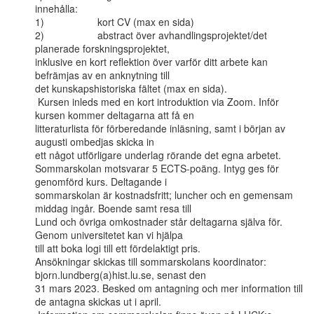
innehålla:

1)                   kort CV (max en sida)

2)                   abstract över avhandlingsprojektet/det 
planerade forskningsprojektet,

inklusive en kort reflektion över varför ditt arbete kan 
befrämjas av en anknytning till

det kunskapshistoriska fältet (max en sida).

 Kursen inleds med en kort introduktion via Zoom. Inför 
kursen kommer deltagarna att få en

litteraturlista för förberedande inläsning, samt i början av 
augusti ombedjas skicka in

ett något utförligare underlag rörande det egna arbetet.

Sommarskolan motsvarar 5 ECTS-poäng. Intyg ges för 
genomförd kurs. Deltagande i

sommarskolan är kostnadsfritt; luncher och en gemensam 
middag ingår. Boende samt resa till

Lund och övriga omkostnader står deltagarna själva för. 
Genom universitetet kan vi hjälpa

till att boka logi till ett fördelaktigt pris.

Ansökningar skickas till sommarskolans koordinator: 
bjorn.lundberg(a)hist.lu.se, senast den

31 mars 2023. Besked om antagning och mer information till 
de antagna skickas ut i april.
