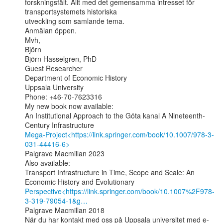
forskningsfält. Allt med det gemensamma intresset för 
transportsystemets historiska

utveckling som samlande tema.

Anmälan öppen.

Mvh,

Björn

Björn Hasselgren, PhD

Guest Researcher

Department of Economic History

Uppsala University

Phone: +46-70-7623316

My new book now available:

An Institutional Approach to the Göta kanal A Nineteenth-
Mega-Project<https://link.springer.com/book/10.1007/978-3-
031-44416-6>
Palgrave Macmillan 2023

Also available:

Transport Infrastructure in Time, Scope and Scale: An 
Perspective<https://link.springer.com/book/10.1007%2F978-
3-319-79054-1&g…
Palgrave Macmillan 2018

När du har kontakt med oss på Uppsala universitet med e-