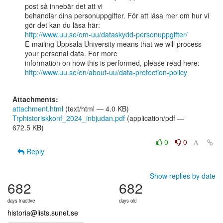
post så innebär det att vi

behandlar dina personuppgifter. För att läsa mer om hur vi 
http://www.uu.se/om-uu/dataskydd-personuppgifter/
E-mailing Uppsala University means that we will process 
your personal data. For more

http://www.uu.se/en/about-uu/data-protection-policy
Attachments:
attachment.html
(text/html — 4.0 KB)
Trphistoriskkonf_2024_inbjudan.pdf
(application/pdf —
672.5 KB)
0
0
Reply
Show replies by date
682
682
days inactive
days old
historia@lists.sunet.se