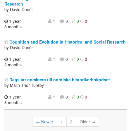
Research
by David Dunér
1 year,
1
0
0
0
3 months
Cognition and Evolution in Historical and Social Research
by David Dunér
1 year,
1
0
0
0
3 months
Dags att nominera till nordiska historikerbokpriset
by Malin Thor Tureby
1 year,
1
0
0
0
3 months
← Newer
1
2
Older →