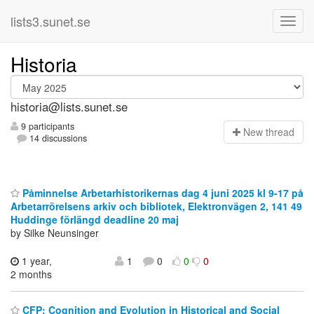
lists3.sunet.se
Historia
historia@lists.sunet.se
9 participants
N
ew thread
14 discussions
Påminnelse Arbetarhistorikernas dag 4 juni 2025 kl 9-17 på
Arbetarrörelsens arkiv och bibliotek, Elektronvägen 2, 141 49
Huddinge förlängd deadline 20 maj
by Silke Neunsinger
1 year,
1
0
0
0
2 months
CFP: Cognition and Evolution in Historical and Social