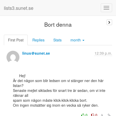
lists3.sunet.se
Bort denna
First Post
Replies
Stats
month
linus＠sunet.se
12:39 p.m.
      Hej!

Är det någon som blir ledsen om vi stänger ner den här 
listan?

Senaste mejlet siktades för snart tre år sedan, om vi inte 
räknar all

spam som någon måste klick-klick-klicka bort.

Om ingen motsätter sig inom en vecka så ryker den.

0
0