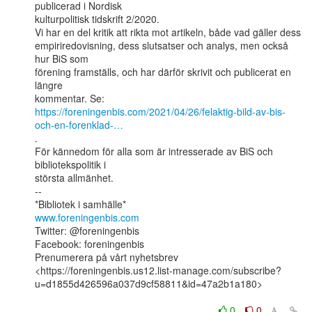
publicerad i Nordisk

kulturpolitisk tidskrift 2/2020.

Vi har en del kritik att rikta mot artikeln, både vad gäller dess

empiriredovisning, dess slutsatser och analys, men också 
hur BiS som

förening framställs, och har därför skrivit och publicerat en 
längre

https://foreningenbis.com/2021/04/26/felaktig-bild-av-bis-
och-en-forenklad-…
.

För kännedom för alla som är intresserade av BiS och 
bibliotekspolitik i

största allmänhet.

--

www.foreningenbis.com
Twitter: @foreningenbis

Facebook: foreningenbis

Prenumerera på vårt nyhetsbrev

<https://foreningenbis.us12.list-manage.com/subscribe?
u=d1855d426596a037d9cf58811&id=47a2b1a180>

0
0