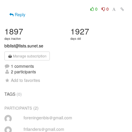
0
0
Reply
1897
1927
days inactive
days old
biblist@lists.sunet.se
Manage subscription
1 comments
2 participants
Add to favorites
TAGS
(0)
(2)
PARTICIPANTS
foreningenbis＠gmail.com
frilanders＠gmail.com