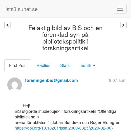
lists3.sunet.se
Felaktig bild av BiS och en
förenklad syn på
bibliotekspolitik i
forskningsartikel
First Post
Replies
Stats
month
foreningenbis＠gmail.com
9:07 a.m.
       Hej!

BiS utgjorde studieobjekt i forskningsartikeln "Offentliga 
bibliotek som

https://doi.org/10.18261/issn.2000-8325/2020-02-06
) 