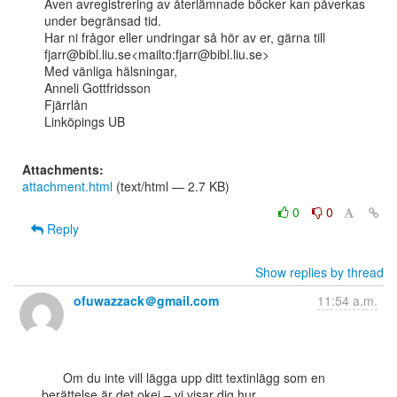
Även avregistrering av återlämnade böcker kan påverkas 
under begränsad tid.

Har ni frågor eller undringar så hör av er, gärna till

fjarr@bibl.liu.se<mailto:fjarr@bibl.liu.se>

Med vänliga hälsningar,

Anneli Gottfridsson

Fjärrlån

Linköpings UB

Attachments:
attachment.html
(text/html — 2.7 KB)
0
0
Reply
Show replies by thread
ofuwazzack＠gmail.com
11:54 a.m.
      Om du inte vill lägga upp ditt textinlägg som en 
berättelse är det okej – vi visar dig hur
