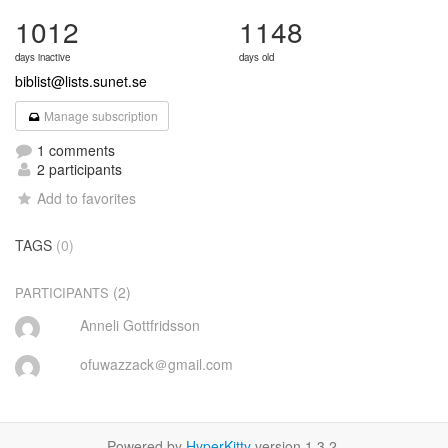
1012
1148
days inactive
days old
biblist@lists.sunet.se
Manage subscription
1 comments
2 participants
Add to favorites
TAGS
(0)
(2)
PARTICIPANTS
Anneli Gottfridsson
ofuwazzack＠gmail.com
Powered by
HyperKitty
version 1.3.2.