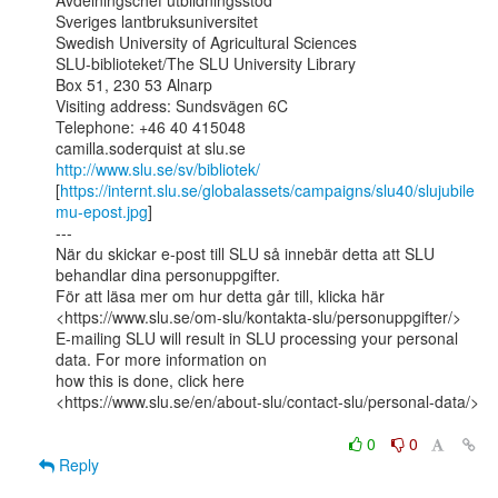
Avdelningschef utbildningsstöd

Sveriges lantbruksuniversitet

Swedish University of Agricultural Sciences

SLU-biblioteket/The SLU University Library

Box 51, 230 53 Alnarp

Visiting address: Sundsvägen 6C

Telephone: +46 40 415048

http://www.slu.se/sv/bibliotek/
[
https://internt.slu.se/globalassets/campaigns/slu40/slujubile
mu-epost.jpg
]

---

När du skickar e-post till SLU så innebär detta att SLU 
behandlar dina personuppgifter.

För att läsa mer om hur detta går till, klicka här

<https://www.slu.se/om-slu/kontakta-slu/personuppgifter/>

E-mailing SLU will result in SLU processing your personal 
data. For more information on

how this is done, click here

<https://www.slu.se/en/about-slu/contact-slu/personal-data/>

0
0
Reply